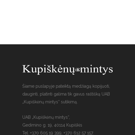
Šiame puslapyje pateiktą medžiagą kopijuoti,
dauginti, platinti galima tik gavus raštišką UAB
„Kupiškėnų mintys“ sutikimą.
UAB „Kupiškėnų mintys“,
Gedimino g. 19, 40114 Kupiškis
Tel. +370 605 19 399, +370 612 57 157.