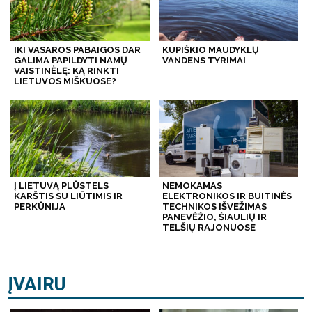
IKI VASAROS PABAIGOS DAR
KUPIŠKIO MAUDYKLŲ
GALIMA PAPILDYTI NAMŲ
VANDENS TYRIMAI
VAISTINĖLĘ: KĄ RINKTI
LIETUVOS MIŠKUOSE?
Į LIETUVĄ PLŪSTELS
NEMOKAMAS
KARŠTIS SU LIŪTIMIS IR
ELEKTRONIKOS IR BUITINĖS
PERKŪNIJA
TECHNIKOS IŠVEŽIMAS
PANEVĖŽIO, ŠIAULIŲ IR
TELŠIŲ RAJONUOSE
ĮVAIRU