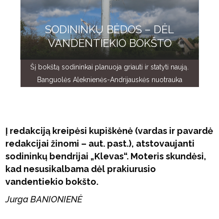
SODININKŲ BĖDOS – DĖL
VANDENTIEKIO BOKŠTO
Šį bokštą sodininkai planuoja griauti ir statyti naują.
Banguolės Aleknienės-Andrijauskės nuotrauka
Į redakciją kreipėsi kupiškėnė (vardas ir pavardė
redakcijai žinomi – aut. past.), atstovaujanti
sodininkų bendrijai „Klevas“. Moteris skundėsi,
kad nesusikalbama dėl prakiurusio
vandentiekio bokšto.
Jurga BANIONIENĖ