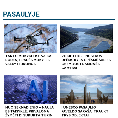
PASAULYJE
TARTU MOKYKLOSE VAIKAI
VOKIETIJOJE NUSEKUS
RUDENĮ PRADĖS MOKYTIS
UPĖMS KYLA GRĖSMĖ ŠALIES
VALDYTI DRONUS
CHEMIJOS PRAMONĖS
GAMYBAI
NUO SEKMADIENIO – NAUJA
Į UNESCO PASAULIO
ES TAISYKLĖ: PRIVALOMA
PAVELDO SĄRAŠĄ ĮTRAUKTI
ŽYMĖTI DI SUKURTĄ TURINĮ
TRYS OBJEKTAI