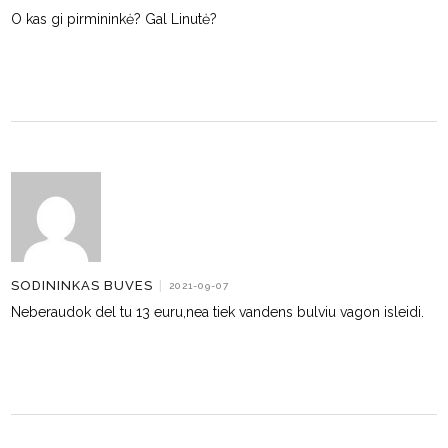
O kas gi pirmininkė? Gal Linutė?
SODININKAS BUVES
|
2021-09-07
Neberaudok del tu 13 euru,nea tiek vandens bulviu vagon isleidi.