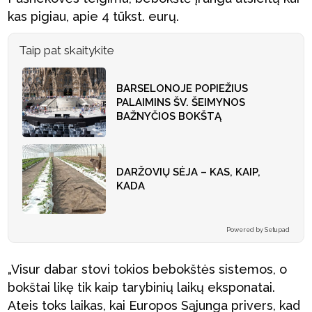
kas pigiau, apie 4 tūkst. eurų.
Taip pat skaitykite
BARSELONOJE POPIEŽIUS
PALAIMINS ŠV. ŠEIMYNOS
BAŽNYČIOS BOKŠTĄ
DARŽOVIŲ SĖJA – KAS, KAIP,
KADA
Powered by Setupad
„Visur dabar stovi tokios bebokštės sistemos, o
bokštai likę tik kaip tarybinių laikų eksponatai.
Ateis toks laikas, kai Europos Sąjunga privers, kad