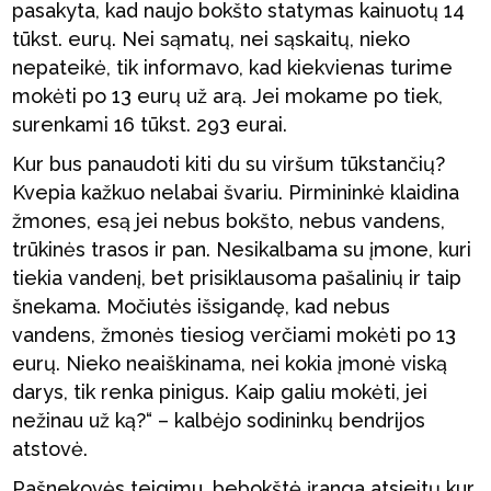
pasakyta, kad naujo bokšto statymas kainuotų 14
tūkst. eurų. Nei sąmatų, nei sąskaitų, nieko
nepateikė, tik informavo, kad kiekvienas turime
mokėti po 13 eurų už arą. Jei mokame po tiek,
surenkami 16 tūkst. 293 eurai.
Kur bus panaudoti kiti du su viršum tūkstančių?
Kvepia kažkuo nelabai švariu. Pirmininkė klaidina
žmones, esą jei nebus bokšto, nebus vandens,
trūkinės trasos ir pan. Nesikalbama su įmone, kuri
tiekia vandenį, bet prisiklausoma pašalinių ir taip
šnekama. Močiutės išsigandę, kad nebus
vandens, žmonės tiesiog verčiami mokėti po 13
eurų. Nieko neaiškinama, nei kokia įmonė viską
darys, tik renka pinigus. Kaip galiu mokėti, jei
nežinau už ką?“ – kalbėjo sodininkų bendrijos
atstovė.
Pašnekovės teigimu, bebokštė įranga atsieitų kur