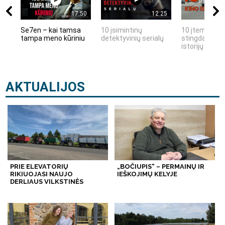
17:50
12:25
Se7en – kai tamsa
10 įsimintinų
10 įtemptų, k
tampa meno kūriniu
detektyvinių serialų
stingdančių k
istorijų
AKTUALIJOS
PRIE ELEVATORIŲ
„BOČIUPIS“ – PERMAINŲ IR
RIKIUOJASI NAUJO
IEŠKOJIMŲ KELYJE
DERLIAUS VILKSTINĖS