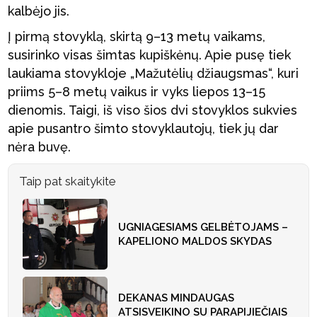
kalbėjo jis.
Į pirmą stovyklą, skirtą 9–13 metų vaikams,
susirinko visas šimtas kupiškėnų. Apie pusę tiek
laukiama stovykloje „Mažutėlių džiaugsmas“, kuri
priims 5–8 metų vaikus ir vyks liepos 13–15
dienomis. Taigi, iš viso šios dvi stovyklos sukvies
apie pusantro šimto stovyklautojų, tiek jų dar
nėra buvę.
Taip pat skaitykite
UGNIAGESIAMS GELBĖTOJAMS –
KAPELIONO MALDOS SKYDAS
DEKANAS MINDAUGAS
ATSISVEIKINO SU PARAPIJIEČIAIS