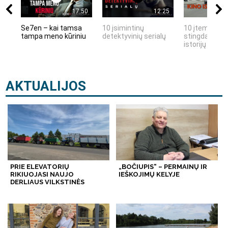
17:50
12:25
Se7en – kai tamsa
10 įsimintinų
10 įtemptų, k
tampa meno kūriniu
detektyvinių serialų
stingdančių k
istorijų
AKTUALIJOS
PRIE ELEVATORIŲ
„BOČIUPIS“ – PERMAINŲ IR
RIKIUOJASI NAUJO
IEŠKOJIMŲ KELYJE
DERLIAUS VILKSTINĖS