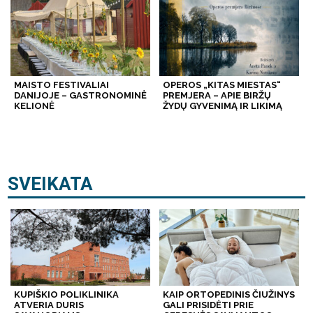
MAISTO FESTIVALIAI
OPEROS „KITAS MIESTAS“
DANIJOJE – GASTRONOMINĖ
PREMJERA – APIE BIRŽŲ
KELIONĖ
ŽYDŲ GYVENIMĄ IR LIKIMĄ
SVEIKATA
KUPIŠKIO POLIKLINIKA
KAIP ORTOPEDINIS ČIUŽINYS
ATVERIA DURIS
GALI PRISIDĖTI PRIE