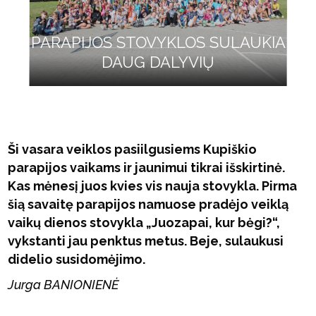
PARAPIJOS STOVYKLOS SULAUKIA
DAUG DALYVIŲ
Ši vasara veiklos pasiilgusiems Kupiškio
parapijos vaikams ir jaunimui tikrai išskirtinė.
Kas mėnesį juos kvies vis nauja stovykla. Pirma
šią savaitę parapijos namuose pradėjo veiklą
vaikų dienos stovykla „Juozapai, kur bėgi?“,
vykstanti jau penktus metus. Beje, sulaukusi
didelio susidomėjimo.
Jurga BANIONIENĖ