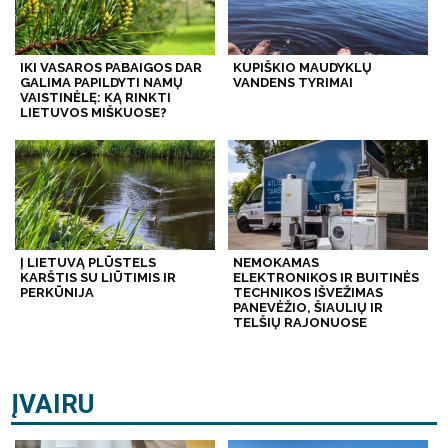
IKI VASAROS PABAIGOS DAR
KUPIŠKIO MAUDYKLŲ
GALIMA PAPILDYTI NAMŲ
VANDENS TYRIMAI
VAISTINĖLĘ: KĄ RINKTI
LIETUVOS MIŠKUOSE?
Į LIETUVĄ PLŪSTELS
NEMOKAMAS
KARŠTIS SU LIŪTIMIS IR
ELEKTRONIKOS IR BUITINĖS
PERKŪNIJA
TECHNIKOS IŠVEŽIMAS
PANEVĖŽIO, ŠIAULIŲ IR
TELŠIŲ RAJONUOSE
ĮVAIRU