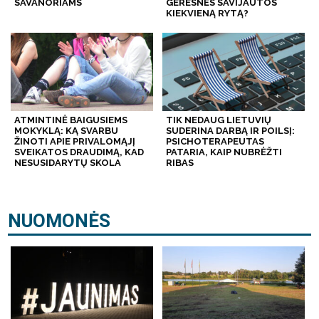
SAVANORIAMS
GERESNĖS SAVIJAUTOS
KIEKVIENĄ RYTĄ?
ATMINTINĖ BAIGUSIEMS
TIK NEDAUG LIETUVIŲ
MOKYKLĄ: KĄ SVARBU
SUDERINA DARBĄ IR POILSĮ:
ŽINOTI APIE PRIVALOMĄJĮ
PSICHOTERAPEUTAS
SVEIKATOS DRAUDIMĄ, KAD
PATARIA, KAIP NUBRĖŽTI
NESUSIDARYTŲ SKOLA
RIBAS
NUOMONĖS