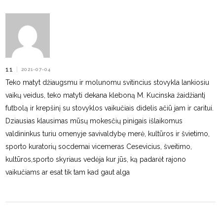
11
|
2021-07-04
Teko matyt džiaugsmu ir molunomu svitincius stovykla lankiosiu
vaikų veidus, teko matyti dekana kleboną M. Kucinska žaidžiantį
futbolą ir krepšinį su stovyklos vaikučiais didelis ačiū jam ir caritui.
Dziausias klausimas mūsų mokesčių pinigais išlaikomus
valdininkus turiu omenyje savivaldybę merė, kultūros ir švietimo,
sporto kuratorių socdemai vicemeras Cesevicius, šveitimo,
kultūros,sporto skyriaus vedėja kur jūs, ką padarėt rajono
vaikučiams ar esat tik tam kad gaut alga