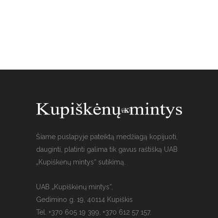
Šiame puslapyje pateiktą medžiagą kopijuoti,
dauginti, platinti galima tik gavus raštišką UAB
„Kupiškėnų mintys“ sutikimą.
UAB „Kupiškėnų mintys“,
Gedimino g. 19, 40114 Kupiškis
Tel. +370 605 19 399, +370 612 57 157.