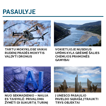
PASAULYJE
TARTU MOKYKLOSE VAIKAI
VOKIETIJOJE NUSEKUS
RUDENĮ PRADĖS MOKYTIS
UPĖMS KYLA GRĖSMĖ ŠALIES
VALDYTI DRONUS
CHEMIJOS PRAMONĖS
GAMYBAI
NUO SEKMADIENIO – NAUJA
Į UNESCO PASAULIO
ES TAISYKLĖ: PRIVALOMA
PAVELDO SĄRAŠĄ ĮTRAUKTI
ŽYMĖTI DI SUKURTĄ TURINĮ
TRYS OBJEKTAI