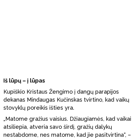
Iš lūpų – į lūpas
Kupiškio Kristaus Žengimo į dangų parapijos
dekanas Mindaugas Kučinskas tvirtino, kad vaikų
stovyklų poreikis išties yra.
„Matome gražius vaisius. Džiaugiamės, kad vaikai
atsiliepia, atveria savo širdį, gražių dalykų
nestabdome, nes matome, kad jie pasitvirtina“, –