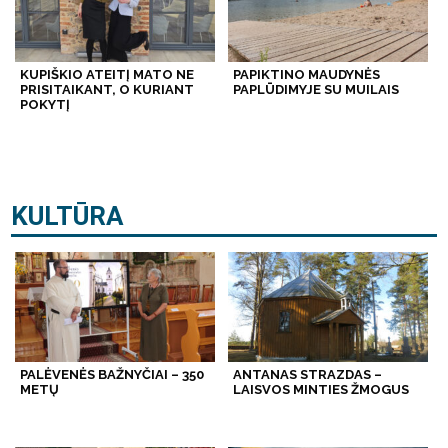
KUPIŠKIO ATEITĮ MATO NE
PAPIKTINO MAUDYNĖS
PRISITAIKANT, O KURIANT
PAPLŪDIMYJE SU MUILAIS
POKYTĮ
KULTŪRA
PALĖVENĖS BAŽNYČIAI – 350
ANTANAS STRAZDAS –
METŲ
LAISVOS MINTIES ŽMOGUS