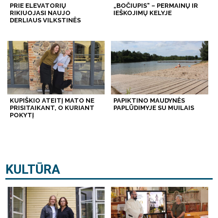
PRIE ELEVATORIŲ
„BOČIUPIS“ – PERMAINŲ IR
RIKIUOJASI NAUJO
IEŠKOJIMŲ KELYJE
DERLIAUS VILKSTINĖS
KUPIŠKIO ATEITĮ MATO NE
PAPIKTINO MAUDYNĖS
PRISITAIKANT, O KURIANT
PAPLŪDIMYJE SU MUILAIS
POKYTĮ
KULTŪRA