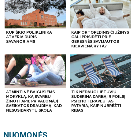
KUPIŠKIO POLIKLINIKA
KAIP ORTOPEDINIS ČIUŽINYS
ATVERIA DURIS
GALI PRISIDĖTI PRIE
SAVANORIAMS
GERESNĖS SAVIJAUTOS
KIEKVIENĄ RYTĄ?
ATMINTINĖ BAIGUSIEMS
TIK NEDAUG LIETUVIŲ
MOKYKLĄ: KĄ SVARBU
SUDERINA DARBĄ IR POILSĮ:
ŽINOTI APIE PRIVALOMĄJĮ
PSICHOTERAPEUTAS
SVEIKATOS DRAUDIMĄ, KAD
PATARIA, KAIP NUBRĖŽTI
NESUSIDARYTŲ SKOLA
RIBAS
NUOMONĖS