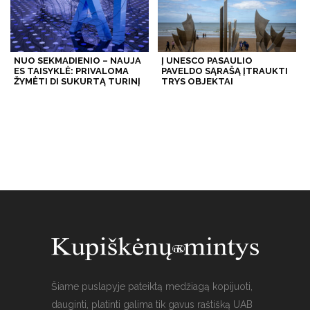
NUO SEKMADIENIO – NAUJA
Į UNESCO PASAULIO
ES TAISYKLĖ: PRIVALOMA
PAVELDO SĄRAŠĄ ĮTRAUKTI
ŽYMĖTI DI SUKURTĄ TURINĮ
TRYS OBJEKTAI
Šiame puslapyje pateiktą medžiagą kopijuoti,
dauginti, platinti galima tik gavus raštišką UAB