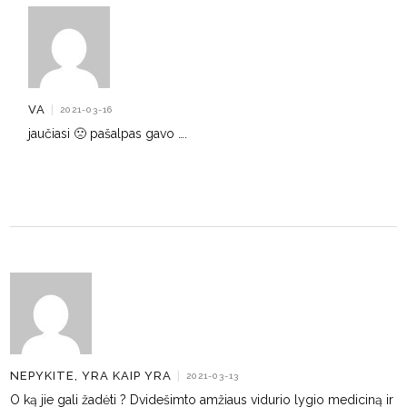
VA
|
2021-03-16
jaučiasi 🙁 pašalpas gavo ….
NEPYKITE, YRA KAIP YRA
|
2021-03-13
O ką jie gali žadėti ? Dvidešimto amžiaus vidurio lygio mediciną ir