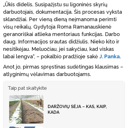
„Ūkis didelis. Susipažįstu su ligoninės skyrių
darbuotojais, dokumentacija. Šis procesas vyksta
sklandžiai. Per vieną dieną neįmanoma perimti
visų reikalų. Gydytoja Roma Ramanauskienė
geranoriškai atlieka mentoriaus funkcijas. Darbo
daug. Informacijos srautas didžiulis. Nieko kito ir
nesitikėjau. Meluočiau, jei sakyčiau, kad viskas
labai lengva“, – pokalbio pradžioje sakė
J. Panka
.
Anot jo, pirmas spręstinas sudėtingas klausimas –
atlyginimų vėlavimas darbuotojams.
Taip pat skaitykite
DARŽOVIŲ SĖJA – KAS, KAIP,
KADA