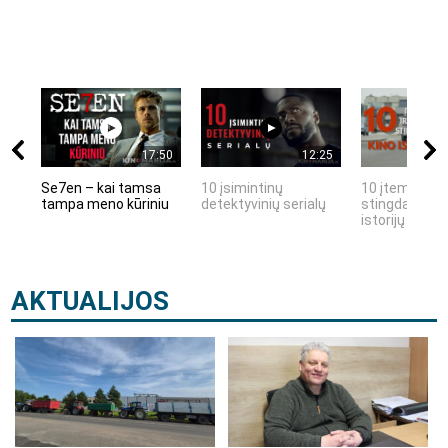
17:50
12:25
Se7en – kai tamsa
10 įsimintinų
10 įtemptų, k
tampa meno kūriniu
detektyvinių serialų
stingdančių k
istorijų
AKTUALIJOS