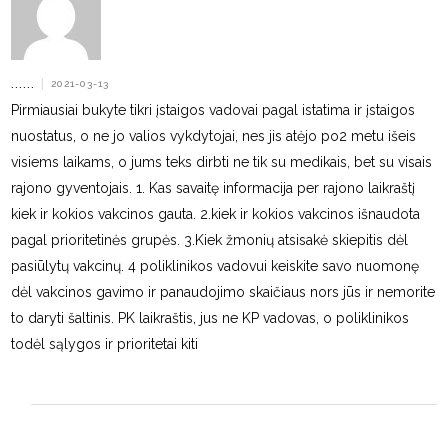
......
|
2021-03-13
Pirmiausiai bukyte tikri įstaigos vadovai pagal istatima ir įstaigos
nuostatus, o ne jo valios vykdytojai, nes jis atėjo po2 metu išeis
visiems laikams, o jums teks dirbti ne tik su medikais, bet su visais
rajono gyventojais. 1. Kas savaitę informacija per rajono laikraštį
kiek ir kokios vakcinos gauta. 2.kiek ir kokios vakcinos išnaudota
pagal prioritetinės grupės. 3.Kiek žmonių atsisakė skiepitis dėl
pasiūlytų vakcinų. 4 poliklinikos vadovui keiskite savo nuomonę
dėl vakcinos gavimo ir panaudojimo skaičiaus nors jūs ir nemorite
to daryti šaltinis. PK laikraštis, jus ne KP vadovas, o poliklinikos
todėl sąlygos ir prioritetai kiti