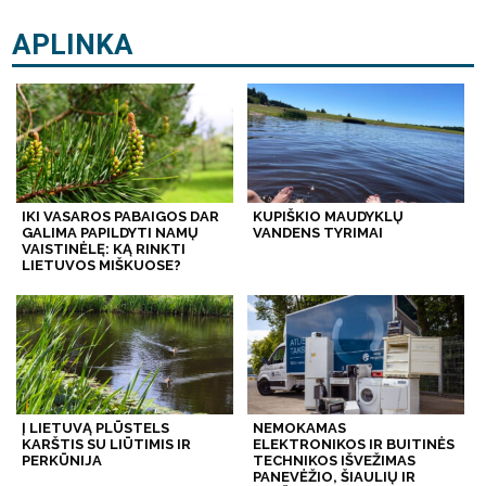
APLINKA
IKI VASAROS PABAIGOS DAR
KUPIŠKIO MAUDYKLŲ
GALIMA PAPILDYTI NAMŲ
VANDENS TYRIMAI
VAISTINĖLĘ: KĄ RINKTI
LIETUVOS MIŠKUOSE?
Į LIETUVĄ PLŪSTELS
NEMOKAMAS
KARŠTIS SU LIŪTIMIS IR
ELEKTRONIKOS IR BUITINĖS
PERKŪNIJA
TECHNIKOS IŠVEŽIMAS
PANEVĖŽIO, ŠIAULIŲ IR