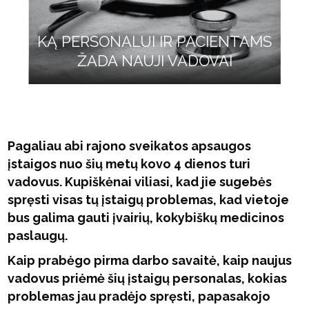
KĄ PERSONALUI IR PACIENTAMS
ŽADA NAUJI VADOVAI
Pagaliau abi rajono sveikatos apsaugos
įstaigos nuo šių metų kovo 4 dienos turi
vadovus. Kupiškėnai viliasi, kad jie sugebės
spręsti visas tų įstaigų problemas, kad vietoje
bus galima gauti įvairių, kokybiškų medicinos
paslaugų.
Kaip prabėgo pirma darbo savaitė, kaip naujus
vadovus priėmė šių įstaigų personalas, kokias
problemas jau pradėjo spręsti, papasakojo