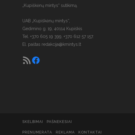
„Kupiškėnų mintys“ sutikimą.
UAB „Kupiškėnų mintys“,
Gedimino g. 19, 40114 Kupiškis
Tel. +370 605 19 399, +370 612 57 157.
El. paštas
redakcija@kmintys.lt
SKELBIMAI
PAŠNEKESIAI
PRENUMERATA
REKLAMA
KONTAKTAI