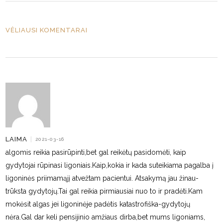
VĖLIAUSI KOMENTARAI
LAIMA
|
2021-03-16
algomis reikia pasirūpinti,bet gal reikėtų pasidomėti, kaip
gydytojai rūpinasi ligoniais.Kaip,kokia ir kada suteikiama pagalba į
ligoninės priimamąjį atvežtam pacientui. Atsakymą jau žinau-
trūksta gydytojų.Tai gal reikia pirmiausiai nuo to ir pradėti.Kam
mokėsit algas jei ligoninėje padėtis katastrofiška-gydytojų
nėra.Gal dar keli pensijinio amžiaus dirba,bet mums ligoniams,