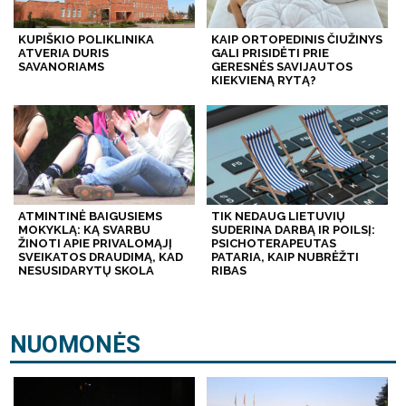
KUPIŠKIO POLIKLINIKA
KAIP ORTOPEDINIS ČIUŽINYS
ATVERIA DURIS
GALI PRISIDĖTI PRIE
SAVANORIAMS
GERESNĖS SAVIJAUTOS
KIEKVIENĄ RYTĄ?
ATMINTINĖ BAIGUSIEMS
TIK NEDAUG LIETUVIŲ
MOKYKLĄ: KĄ SVARBU
SUDERINA DARBĄ IR POILSĮ:
ŽINOTI APIE PRIVALOMĄJĮ
PSICHOTERAPEUTAS
SVEIKATOS DRAUDIMĄ, KAD
PATARIA, KAIP NUBRĖŽTI
NESUSIDARYTŲ SKOLA
RIBAS
NUOMONĖS