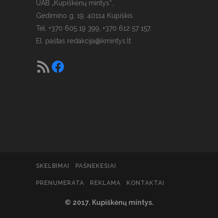
UAB „Kupiškėnų mintys“,
Gedimino g. 19, 40114 Kupiškis
Tel. +370 605 19 399, +370 612 57 157.
El. paštas
redakcija@kmintys.lt
SKELBIMAI
PAŠNEKESIAI
PRENUMERATA
REKLAMA
KONTAKTAI
© 2017. Kupiškėnų mintys.