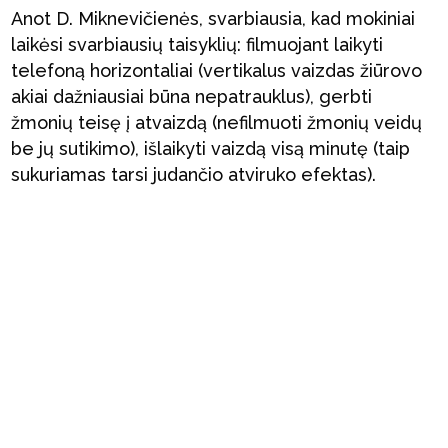
Anot D. Miknevičienės, svarbiausia, kad mokiniai
laikėsi svarbiausių taisyklių: filmuojant laikyti
telefoną horizontaliai (vertikalus vaizdas žiūrovo
akiai dažniausiai būna nepatrauklus), gerbti
žmonių teisę į atvaizdą (nefilmuoti žmonių veidų
be jų sutikimo), išlaikyti vaizdą visą minutę (taip
sukuriamas tarsi judančio atviruko efektas).