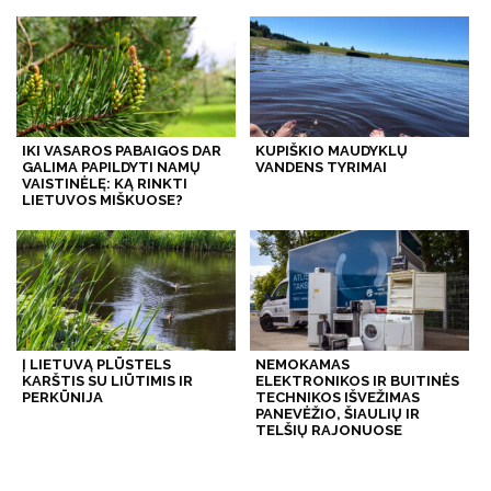
IKI VASAROS PABAIGOS DAR
KUPIŠKIO MAUDYKLŲ
GALIMA PAPILDYTI NAMŲ
VANDENS TYRIMAI
VAISTINĖLĘ: KĄ RINKTI
LIETUVOS MIŠKUOSE?
Į LIETUVĄ PLŪSTELS
NEMOKAMAS
KARŠTIS SU LIŪTIMIS IR
ELEKTRONIKOS IR BUITINĖS
PERKŪNIJA
TECHNIKOS IŠVEŽIMAS
PANEVĖŽIO, ŠIAULIŲ IR
TELŠIŲ RAJONUOSE