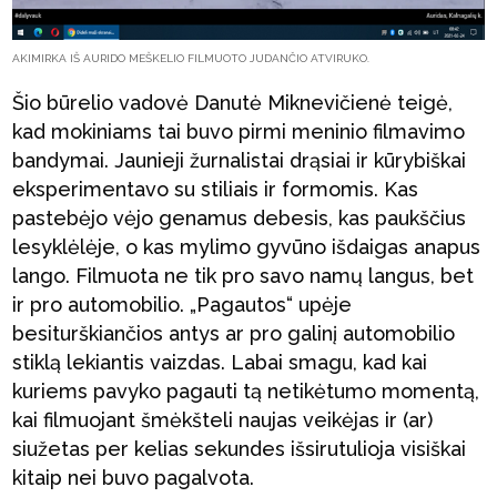
AKIMIRKA IŠ AURIDO MEŠKELIO FILMUOTO JUDANČIO ATVIRUKO.
Šio būrelio vadovė Danutė Miknevičienė teigė,
kad mokiniams tai buvo pirmi meninio filmavimo
bandymai. Jaunieji žurnalistai drąsiai ir kūrybiškai
eksperimentavo su stiliais ir formomis. Kas
pastebėjo vėjo genamus debesis, kas paukščius
lesyklėlėje, o kas mylimo gyvūno išdaigas anapus
lango. Filmuota ne tik pro savo namų langus, bet
ir pro automobilio. „Pagautos“ upėje
besiturškiančios antys ar pro galinį automobilio
stiklą lekiantis vaizdas. Labai smagu, kad kai
kuriems pavyko pagauti tą netikėtumo momentą,
kai filmuojant šmėkšteli naujas veikėjas ir (ar)
siužetas per kelias sekundes išsirutulioja visiškai
kitaip nei buvo pagalvota.