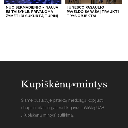
NUO SEKMADIENIO – NAUJA
Į UNESCO PASAULIO
ES TAISYKLĖ: PRIVALOMA
PAVELDO SĄRAŠĄ ĮTRAUKTI
ŽYMĖTI DI SUKURTĄ TURINĮ
TRYS OBJEKTAI
Šiame puslapyje pateiktą medžiagą kopijuoti,
dauginti, platinti galima tik gavus raštišką UAB
„Kupiškėnų mintys“ sutikimą.