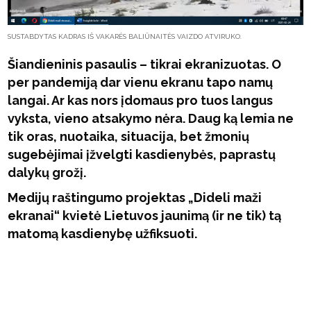
SUSTABDYTAS KADRAS IŠ VAKARĖS BALIŪNAITĖS VAIZDO ATVIRUKO.
Šiandieninis pasaulis – tikrai ekranizuotas. O
per pandemiją dar vienu ekranu tapo namų
langai. Ar kas nors įdomaus pro tuos langus
vyksta, vieno atsakymo nėra. Daug ką lemia ne
tik oras, nuotaika, situacija, bet žmonių
sugebėjimai įžvelgti kasdienybės, paprastų
dalykų grožį.
Medijų raštingumo projektas „Dideli maži
ekranai“ kvietė Lietuvos jaunimą (ir ne tik) tą
matomą kasdienybę užfiksuoti.