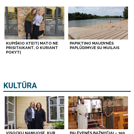
KUPIŠKIO ATEITĮ MATO NE
PAPIKTINO MAUDYNĖS
PRISITAIKANT, O KURIANT
PAPLŪDIMYJE SU MUILAIS
POKYTĮ
KULTŪRA
VISOCKŲ NAMUOSE, KUR
PALĖVENĖS BAŽNYČIAI – 350