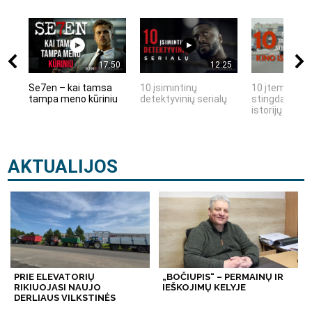
17:50
12:25
Se7en – kai tamsa
10 įsimintinų
10 įtemptų, k
tampa meno kūriniu
detektyvinių serialų
stingdančių k
istorijų
AKTUALIJOS
PRIE ELEVATORIŲ
„BOČIUPIS“ – PERMAINŲ IR
RIKIUOJASI NAUJO
IEŠKOJIMŲ KELYJE
DERLIAUS VILKSTINĖS