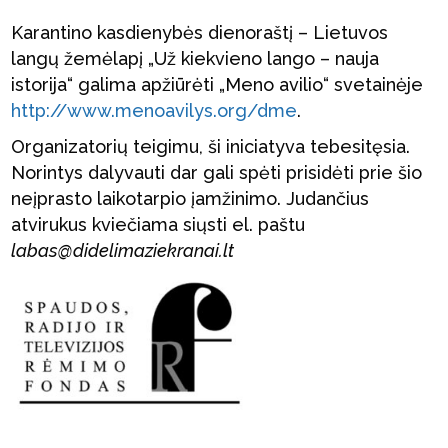
Karantino kasdienybės dienoraštį – Lietuvos
langų žemėlapį „Už kiekvieno lango – nauja
istorija“ galima apžiūrėti „Meno avilio“ svetainėje
http://www.menoavilys.org/dme
.
Organizatorių teigimu, ši iniciatyva tebesitęsia.
Norintys dalyvauti dar gali spėti prisidėti prie šio
neįprasto laikotarpio įamžinimo. Judančius
atvirukus kviečiama siųsti el. paštu
labas@didelimaziekranai.lt