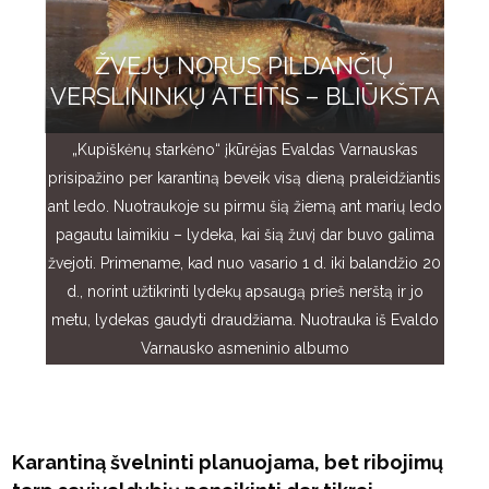
ŽVEJŲ NORUS PILDANČIŲ
VERSLININKŲ ATEITIS – BLIŪKŠTA
„Kupiškėnų starkėno“ įkūrėjas Evaldas Varnauskas
prisipažino per karantiną beveik visą dieną praleidžiantis
ant ledo. Nuotraukoje su pirmu šią žiemą ant marių ledo
pagautu laimikiu – lydeka, kai šią žuvį dar buvo galima
žvejoti. Primename, kad nuo vasario 1 d. iki balandžio 20
d., norint užtikrinti lydekų apsaugą prieš nerštą ir jo
metu, lydekas gaudyti draudžiama. Nuotrauka iš Evaldo
Varnausko asmeninio albumo
Karantiną švelninti planuojama, bet ribojimų