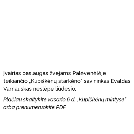
Įvairias paslaugas žvejams Palėvenėlėje
teikiančio „Kupiškėnų starkėno“ savininkas Evaldas
Varnauskas neslėpė liūdesio.
Plačiau skaitykite vasario 6 d. „Kupiškėnų mintyse“
arba prenumeruokite PDF