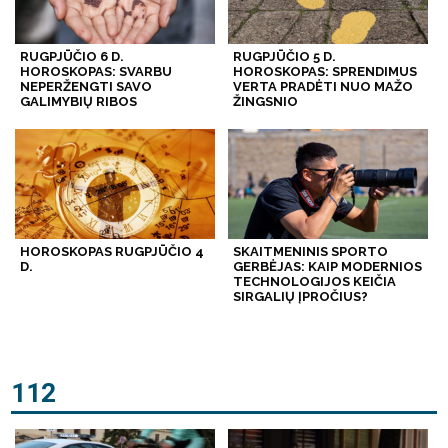
RUGPJŪČIO 6 D.
RUGPJŪČIO 5 D.
HOROSKOPAS: SVARBU
HOROSKOPAS: SPRENDIMUS
NEPERŽENGTI SAVO
VERTA PRADĖTI NUO MAŽO
GALIMYBIŲ RIBOS
ŽINGSNIO
HOROSKOPAS RUGPJŪČIO 4
SKAITMENINIS SPORTO
D.
GERBĖJAS: KAIP MODERNIOS
TECHNOLOGIJOS KEIČIA
SIRGALIŲ ĮPROČIUS?
112