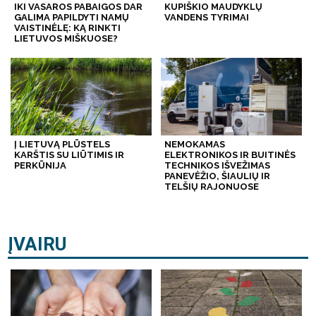
IKI VASAROS PABAIGOS DAR
KUPIŠKIO MAUDYKLŲ
GALIMA PAPILDYTI NAMŲ
VANDENS TYRIMAI
VAISTINĖLĘ: KĄ RINKTI
LIETUVOS MIŠKUOSE?
Į LIETUVĄ PLŪSTELS
NEMOKAMAS
KARŠTIS SU LIŪTIMIS IR
ELEKTRONIKOS IR BUITINĖS
PERKŪNIJA
TECHNIKOS IŠVEŽIMAS
PANEVĖŽIO, ŠIAULIŲ IR
TELŠIŲ RAJONUOSE
ĮVAIRU