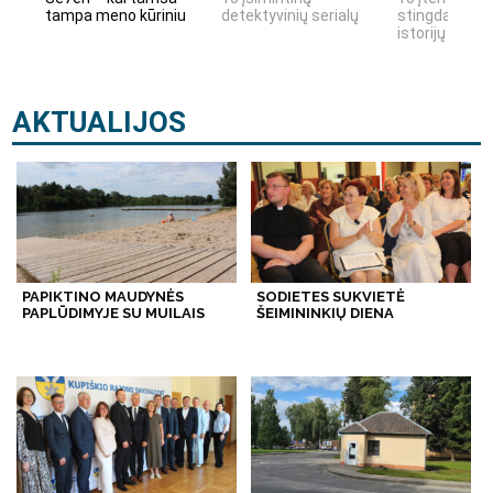
tampa meno kūriniu
detektyvinių serialų
stingdančių k
istorijų
AKTUALIJOS
PAPIKTINO MAUDYNĖS
SODIETES SUKVIETĖ
PAPLŪDIMYJE SU MUILAIS
ŠEIMININKIŲ DIENA