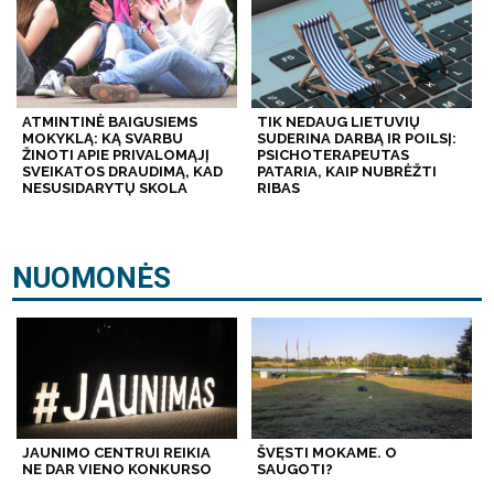
ATMINTINĖ BAIGUSIEMS
TIK NEDAUG LIETUVIŲ
MOKYKLĄ: KĄ SVARBU
SUDERINA DARBĄ IR POILSĮ:
ŽINOTI APIE PRIVALOMĄJĮ
PSICHOTERAPEUTAS
SVEIKATOS DRAUDIMĄ, KAD
PATARIA, KAIP NUBRĖŽTI
NESUSIDARYTŲ SKOLA
RIBAS
NUOMONĖS
JAUNIMO CENTRUI REIKIA
ŠVĘSTI MOKAME. O
NE DAR VIENO KONKURSO
SAUGOTI?