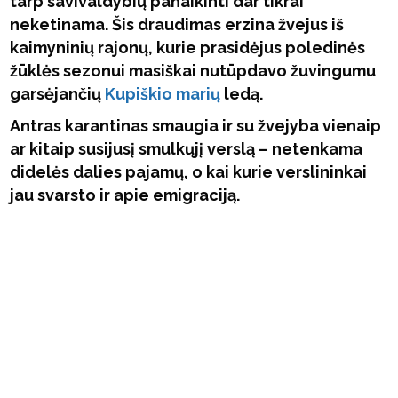
tarp savivaldybių panaikinti dar tikrai
neketinama. Šis draudimas erzina žvejus iš
kaimyninių rajonų, kurie prasidėjus poledinės
žūklės sezonui masiškai nutūpdavo žuvingumu
garsėjančių
Kupiškio marių
ledą.
Antras karantinas smaugia ir su žvejyba vienaip
ar kitaip susijusį smulkųjį verslą – netenkama
didelės dalies pajamų, o kai kurie verslininkai
jau svarsto ir apie emigraciją.