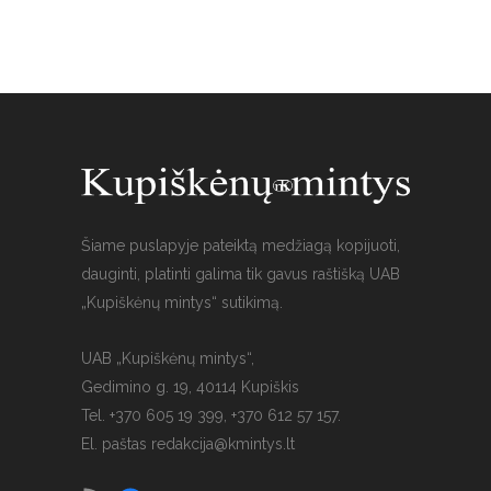
Šiame puslapyje pateiktą medžiagą kopijuoti,
dauginti, platinti galima tik gavus raštišką UAB
„Kupiškėnų mintys“ sutikimą.
UAB „Kupiškėnų mintys“,
Gedimino g. 19, 40114 Kupiškis
Tel. +370 605 19 399, +370 612 57 157.
El. paštas
redakcija@kmintys.lt