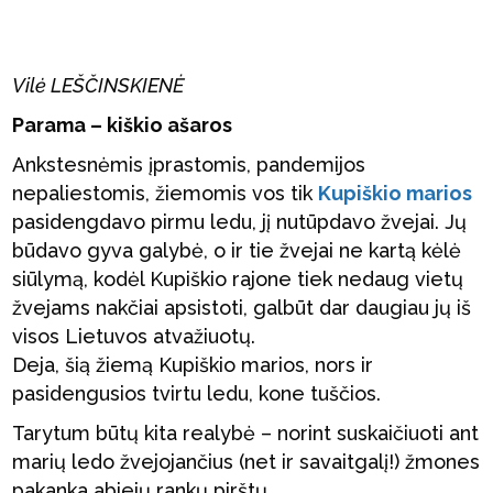
Vilė LEŠČINSKIENĖ
Parama – kiškio ašaros
Ankstesnėmis įprastomis, pandemijos
nepaliestomis, žiemomis vos tik
Kupiškio marios
pasidengdavo pirmu ledu, jį nutūpdavo žvejai. Jų
būdavo gyva galybė, o ir tie žvejai ne kartą kėlė
siūlymą, kodėl Kupiškio rajone tiek nedaug vietų
žvejams nakčiai apsistoti, galbūt dar daugiau jų iš
visos Lietuvos atvažiuotų.
Deja, šią žiemą Kupiškio marios, nors ir
pasidengusios tvirtu ledu, kone tuščios.
Tarytum būtų kita realybė – norint suskaičiuoti ant
marių ledo žvejojančius (net ir savaitgalį!) žmones
pakanka abiejų rankų pirštų.