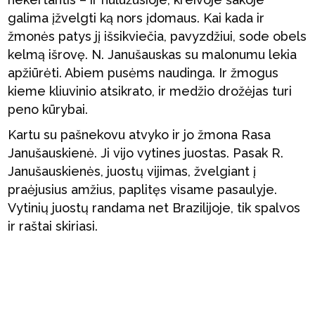
galima įžvelgti ką nors įdomaus. Kai kada ir
žmonės patys jį išsikviečia, pavyzdžiui, sode obels
kelmą išrovę. N. Janušauskas su malonumu lekia
apžiūrėti. Abiem pusėms naudinga. Ir žmogus
kieme kliuvinio atsikrato, ir medžio drožėjas turi
peno kūrybai.
Kartu su pašnekovu atvyko ir jo žmona Rasa
Janušauskienė. Ji vijo vytines juostas. Pasak R.
Janušauskienės, juostų vijimas, žvelgiant į
praėjusius amžius, paplitęs visame pasaulyje.
Vytinių juostų randama net Brazilijoje, tik spalvos
ir raštai skiriasi.