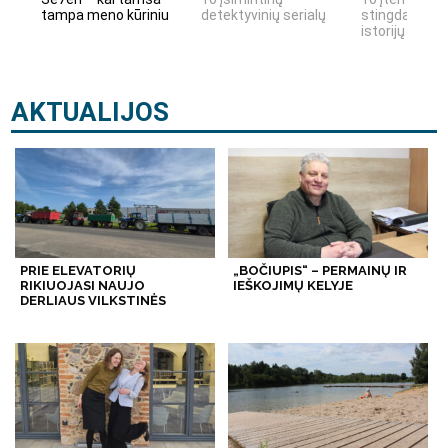
tampa meno kūriniu
detektyvinių serialų
stingdančių k
istorijų
AKTUALIJOS
PRIE ELEVATORIŲ
„BOČIUPIS“ – PERMAINŲ IR
RIKIUOJASI NAUJO
IEŠKOJIMŲ KELYJE
DERLIAUS VILKSTINĖS