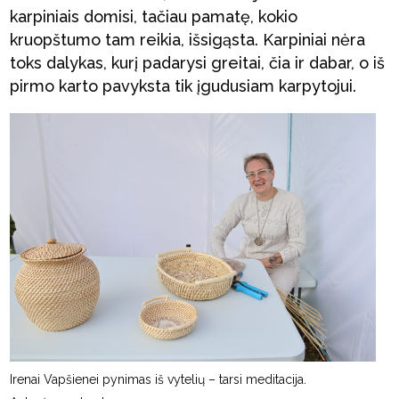
karpiniais domisi, tačiau pamatę, kokio
kruopštumo tam reikia, išsigąsta. Karpiniai nėra
toks dalykas, kurį padarysi greitai, čia ir dabar, o iš
pirmo karto pavyksta tik įgudusiam karpytojui.
Irenai Vapšienei pynimas iš vytelių – tarsi meditacija.