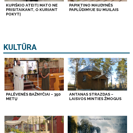
KUPIŠKIO ATEITĮ MATO NE
PAPIKTINO MAUDYNĖS
PRISITAIKANT, O KURIANT
PAPLŪDIMYJE SU MUILAIS
POKYTĮ
KULTŪRA
PALĖVENĖS BAŽNYČIAI – 350
ANTANAS STRAZDAS –
METŲ
LAISVOS MINTIES ŽMOGUS