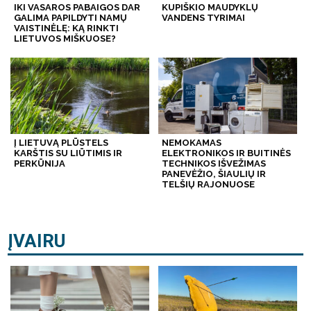
IKI VASAROS PABAIGOS DAR
KUPIŠKIO MAUDYKLŲ
GALIMA PAPILDYTI NAMŲ
VANDENS TYRIMAI
VAISTINĖLĘ: KĄ RINKTI
LIETUVOS MIŠKUOSE?
Į LIETUVĄ PLŪSTELS
NEMOKAMAS
KARŠTIS SU LIŪTIMIS IR
ELEKTRONIKOS IR BUITINĖS
PERKŪNIJA
TECHNIKOS IŠVEŽIMAS
PANEVĖŽIO, ŠIAULIŲ IR
TELŠIŲ RAJONUOSE
ĮVAIRU