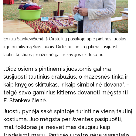
Emilija Stankevičienė iš Girsteikių pasakojo apie pintines juostas
ir jų pritaikymą šiais laikais. Didesne juosta galima susijuosti
tautinį kostiumą, mažesnė gali ir knygos skirtuku būti.
„Didžiosiomis pintinėmis juostomis galima
susijuosti tautinius drabužius, o mažesnės tinka ir
kaip knygos skirtukas, ir kaip simbolinė dovana“, –
teigė savo gaminius kitiems dovanoti mėgstanti
E. Stankevičienė.
Juostų pynėja sakė spintoje turinti ne vieną tautinį
kostiumą. Juo mėgsta per šventes pasipuošti,
mat folkloras jai nesvetimas daugiau kaip
trisdešimt metų. Pintinės juostos nėra vienintelis