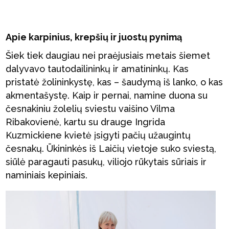
Apie karpinius, krepšių ir juostų pynimą
Šiek tiek daugiau nei praėjusiais metais šiemet
dalyvavo tautodailininkų ir amatininkų. Kas
pristatė žolininkystę, kas – šaudymą iš lanko, o kas
akmentašystę. Kaip ir pernai, namine duona su
česnakiniu žolelių sviestu vaišino Vilma
Ribakovienė, kartu su drauge Ingrida
Kuzmickiene kvietė įsigyti pačių užaugintų
česnakų. Ūkininkės iš Laičių vietoje suko sviestą,
siūlė paragauti pasukų, viliojo rūkytais sūriais ir
naminiais kepiniais.