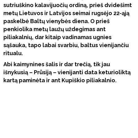
sutriuškino kalavijuočių ordiną, prieš dvidešimt
metų Lietuvos ir Latvijos seimai rugsėjo 22-ąją
paskelbė Baltų vienybės diena. O prieš
penkiolika metų laužų uždegimas ant
piliakalnių, dar kitaip vadinamas ugnies
sąšauka, tapo labai svarbiu, baltus vienijančiu
ritualu.
Abi kaimynines šalis ir dar trečią, tik jau
išnykusią – Prūsiją – vienijanti data keturioliktą
kartą paminėta ir ant Kupiškio piliakalnio.