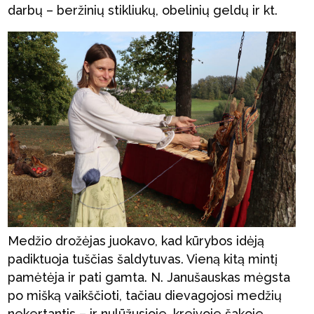
darbų – beržinių stikliukų, obelinių geldų ir kt.
Medžio drožėjas juokavo, kad kūrybos idėją
padiktuoja tuščias šaldytuvas. Vieną kitą mintį
pamėtėja ir pati gamta. N. Janušauskas mėgsta
po mišką vaikščioti, tačiau dievagojosi medžių
nekertantis – ir nulūžusioje, kreivoje šakoje