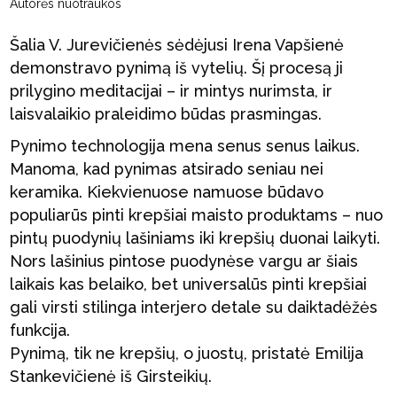
Autorės nuotraukos
Šalia V. Jurevičienės sėdėjusi Irena Vapšienė
demonstravo pynimą iš vytelių. Šį procesą ji
prilygino meditacijai – ir mintys nurimsta, ir
laisvalaikio praleidimo būdas prasmingas.
Pynimo technologija mena senus senus laikus.
Manoma, kad pynimas atsirado seniau nei
keramika. Kiekvienuose namuose būdavo
populiarūs pinti krepšiai maisto produktams – nuo
pintų puodynių lašiniams iki krepšių duonai laikyti.
Nors lašinius pintose puodynėse vargu ar šiais
laikais kas belaiko, bet universalūs pinti krepšiai
gali virsti stilinga interjero detale su daiktadėžės
funkcija.
Pynimą, tik ne krepšių, o juostų, pristatė Emilija
Stankevičienė iš Girsteikių.