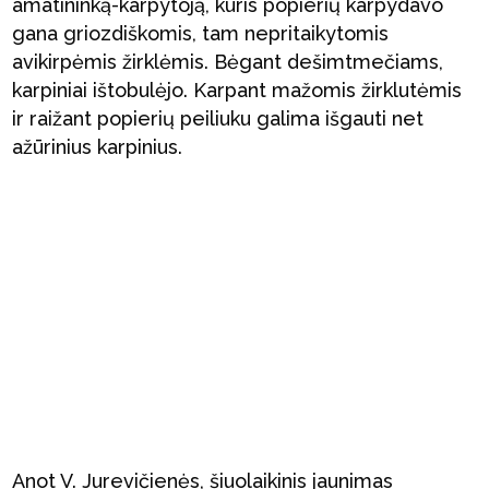
amatininką-karpytoją, kuris popierių karpydavo
gana griozdiškomis, tam nepritaikytomis
avikirpėmis žirklėmis. Bėgant dešimtmečiams,
karpiniai ištobulėjo. Karpant mažomis žirklutėmis
ir raižant popierių peiliuku galima išgauti net
ažūrinius karpinius.
Anot V. Jurevičienės, šiuolaikinis jaunimas