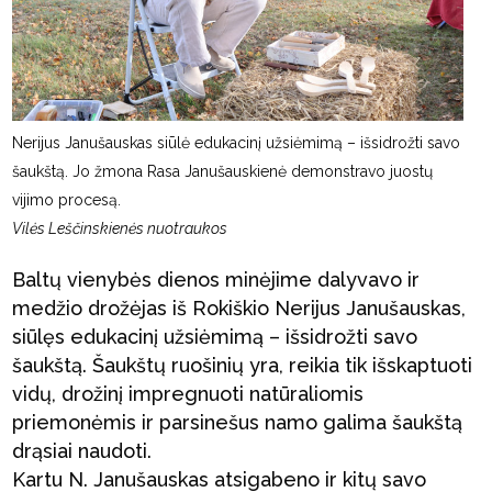
Nerijus Janušauskas siūlė edukacinį užsiėmimą – išsidrožti savo
šaukštą. Jo žmona Rasa Janušauskienė demonstravo juostų
vijimo procesą.
Vilės Leščinskienės nuotraukos
Baltų vienybės dienos minėjime dalyvavo ir
medžio drožėjas iš Rokiškio Nerijus Janušauskas,
siūlęs edukacinį užsiėmimą – išsidrožti savo
šaukštą. Šaukštų ruošinių yra, reikia tik išskaptuoti
vidų, drožinį impregnuoti natūraliomis
priemonėmis ir parsinešus namo galima šaukštą
drąsiai naudoti.
Kartu N. Janušauskas atsigabeno ir kitų savo