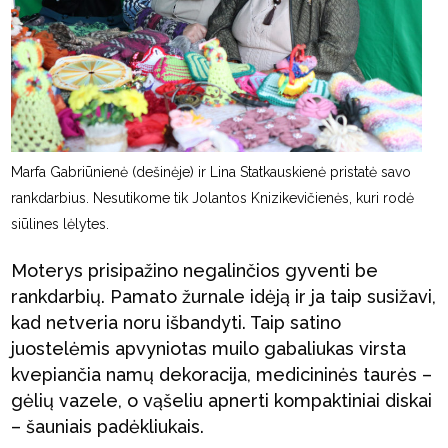
Marfa Gabriūnienė (dešinėje) ir Lina Statkauskienė pristatė savo
rankdarbius. Nesutikome tik Jolantos Knizikevičienės, kuri rodė
siūlines lėlytes.
Moterys prisipažino negalinčios gyventi be
rankdarbių. Pamato žurnale idėją ir ja taip susižavi,
kad netveria noru išbandyti. Taip satino
juostelėmis apvyniotas muilo gabaliukas virsta
kvepiančia namų dekoracija, medicininės taurės –
gėlių vazele, o vąšeliu apnerti kompaktiniai diskai
– šauniais padėkliukais.