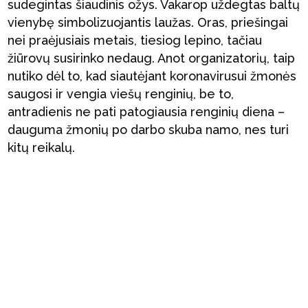
sudegintas šiaudinis ožys. Vakarop uždegtas baltų
vienybę simbolizuojantis laužas. Oras, priešingai
nei praėjusiais metais, tiesiog lepino, tačiau
žiūrovų susirinko nedaug. Anot organizatorių, taip
nutiko dėl to, kad siautėjant koronavirusui žmonės
saugosi ir vengia viešų renginių, be to,
antradienis ne pati patogiausia renginių diena –
dauguma žmonių po darbo skuba namo, nes turi
kitų reikalų.