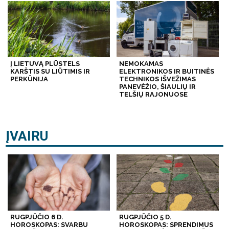
Į LIETUVĄ PLŪSTELS
NEMOKAMAS
KARŠTIS SU LIŪTIMIS IR
ELEKTRONIKOS IR BUITINĖS
PERKŪNIJA
TECHNIKOS IŠVEŽIMAS
PANEVĖŽIO, ŠIAULIŲ IR
TELŠIŲ RAJONUOSE
ĮVAIRU
RUGPJŪČIO 6 D.
RUGPJŪČIO 5 D.
HOROSKOPAS: SVARBU
HOROSKOPAS: SPRENDIMUS