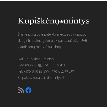
Šiame puslapyje pateiktą medžiagą kopijuoti,
dauginti, platinti galima tik gavus raštišką UAB
„Kupiškėnų mintys“ sutikimą.
UAB „Kupiškėnų mintys“,
Gedimino g. 19, 40114 Kupiškis
Tel. +370 605 19 399, +370 612 57 157.
El. paštas
redakcija@kmintys.lt