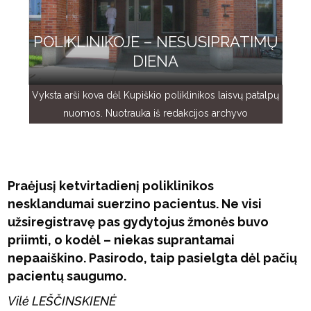
POLIKLINIKOJE – NESUSIPRATIMŲ
DIENA
Vyksta arši kova dėl Kupiškio poliklinikos laisvų patalpų
nuomos. Nuotrauka iš redakcijos archyvo
Praėjusį ketvirtadienį poliklinikos
nesklandumai suerzino pacientus. Ne visi
užsiregistravę pas gydytojus žmonės buvo
priimti, o kodėl – niekas suprantamai
nepaaiškino. Pasirodo, taip pasielgta dėl pačių
pacientų saugumo.
Vilė LEŠČINSKIENĖ