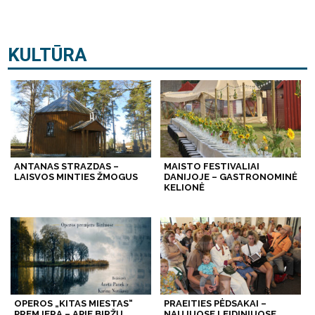
KULTŪRA
ANTANAS STRAZDAS –
MAISTO FESTIVALIAI
LAISVOS MINTIES ŽMOGUS
DANIJOJE – GASTRONOMINĖ
KELIONĖ
OPEROS „KITAS MIESTAS“
PRAEITIES PĖDSAKAI –
PREMJERA – APIE BIRŽŲ
NAUJUOSE LEIDINIUOSE