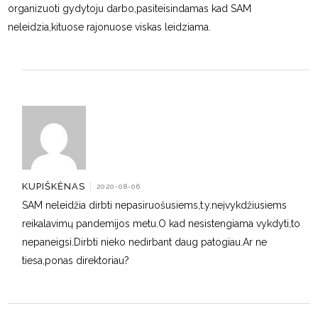
organizuoti gydytoju darbo,pasiteisindamas kad SAM
neleidzia,kituose rajonuose viskas leidziama.
KUPIŠKĖNAS
|
2020-08-06
SAM neleidžia dirbti nepasiruošusiems,t.y.neįvykdžiusiems
reikalavimų pandemijos metu.O kad nesistengiama vykdyti,to
nepaneigsi.Dirbti nieko nedirbant daug patogiau.Ar ne
tiesa,ponas direktoriau?