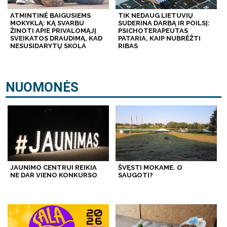
ATMINTINĖ BAIGUSIEMS
TIK NEDAUG LIETUVIŲ
MOKYKLĄ: KĄ SVARBU
SUDERINA DARBĄ IR POILSĮ:
ŽINOTI APIE PRIVALOMĄJĮ
PSICHOTERAPEUTAS
SVEIKATOS DRAUDIMĄ, KAD
PATARIA, KAIP NUBRĖŽTI
NESUSIDARYTŲ SKOLA
RIBAS
NUOMONĖS
JAUNIMO CENTRUI REIKIA
ŠVĘSTI MOKAME. O
NE DAR VIENO KONKURSO
SAUGOTI?