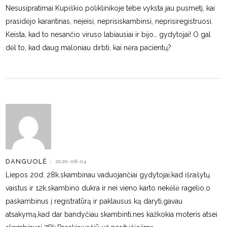
Nesusipratimai Kupiškio poliklinikoje tebe vyksta jau pusmetį, kai
prasidėjo karantinas, neįeisi, neprisiskambinsi, neprisiregistruosi.
Keista, kad to nesančio viruso labiausiai ir bijo… gydytojai! O gal
dėl to, kad daug maloniau dirbti, kai nėra pacientų?
DANGUOLĖ
|
2020-08-04
Liepos 20d. 28k.skambinau vaduojančiai gydytojai,kad išrašytų
vaistus ir 12k.skambino dukra ir nei vieno karto nekėlė ragelio,o
paskambinus į registratūrą ir paklausus ką daryti,gavau
atsakymą,kad dar bandyčiau skambinti,nes kažkokia moteris atsei