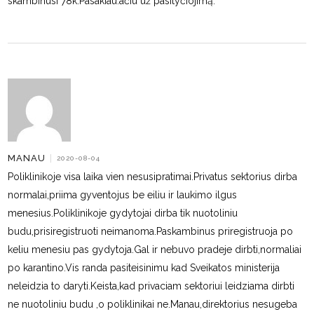
skambinusi 78k.Pasakiau:ačiū už pasityčiojimą.
MANAU
|
2020-08-04
Poliklinikoje visa laika vien nesusipratimai.Privatus sektorius dirba
normalai,priima gyventojus be eiliu ir laukimo ilgus
menesius.Poliklinikoje gydytojai dirba tik nuotoliniu
budu,prisiregistruoti neimanoma.Paskambinus priregistruoja po
keliu menesiu pas gydytoja.Gal ir nebuvo pradeje dirbti,normaliai
po karantino.Vis randa pasiteisinimu kad Sveikatos ministerija
neleidzia to daryti.Keista,kad privaciam sektoriui leidziama dirbti
ne nuotoliniu budu ,o poliklinikai ne.Manau,direktorius nesugeba