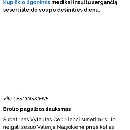
Kupiškio ligoninės
medikai insultu sergančią
seserį išleido vos po dešimties dienų.
Vilė LEŠČINSKIENĖ
Brolio pagalbos šauksmas
Subatėnas Vytautas Čepė labai sunerimęs. Jo
neįgali sesuo Valerija Naujokienė prieš kelias