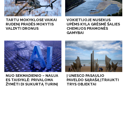
TARTU MOKYKLOSE VAIKAI
VOKIETIJOJE NUSEKUS
RUDENĮ PRADĖS MOKYTIS
UPĖMS KYLA GRĖSMĖ ŠALIES
VALDYTI DRONUS
CHEMIJOS PRAMONĖS
GAMYBAI
NUO SEKMADIENIO – NAUJA
Į UNESCO PASAULIO
ES TAISYKLĖ: PRIVALOMA
PAVELDO SĄRAŠĄ ĮTRAUKTI
ŽYMĖTI DI SUKURTĄ TURINĮ
TRYS OBJEKTAI