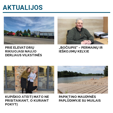
AKTUALIJOS
PRIE ELEVATORIŲ
„BOČIUPIS“ – PERMAINŲ IR
RIKIUOJASI NAUJO
IEŠKOJIMŲ KELYJE
DERLIAUS VILKSTINĖS
KUPIŠKIO ATEITĮ MATO NE
PAPIKTINO MAUDYNĖS
PRISITAIKANT, O KURIANT
PAPLŪDIMYJE SU MUILAIS
POKYTĮ