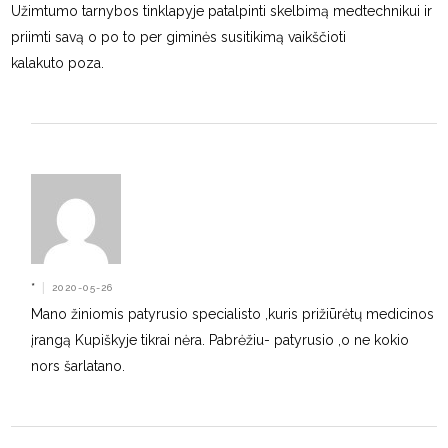
Užimtumo tarnybos tinklapyje patalpinti skelbimą medtechnikui ir
priimti savą o po to per giminės susitikimą vaikščioti
kalakuto poza.
*
|
2020-05-26
Mano žiniomis patyrusio specialisto ,kuris prižiūrėtų medicinos
įrangą Kupiškyje tikrai nėra. Pabrėžiu- patyrusio ,o ne kokio
nors šarlatano.