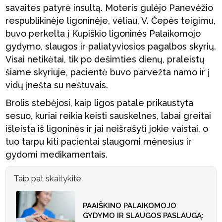
savaites patyrė insultą. Moteris gulėjo Panevėžio
respublikinėje ligoninėje, vėliau, V. Čepės teigimu,
buvo perkelta į Kupiškio ligoninės Palaikomojo
gydymo, slaugos ir paliatyviosios pagalbos skyrių.
Visai netikėtai, tik po dešimties dienų, praleistų
šiame skyriuje, pacientė buvo parvežta namo ir į
vidų įnešta su neštuvais.
Brolis stebėjosi, kaip ligos patale prikaustyta
sesuo, kuriai reikia keisti sauskelnes, labai greitai
išleista iš ligoninės ir jai neišrašyti jokie vaistai, o
tuo tarpu kiti pacientai slaugomi mėnesius ir
gydomi medikamentais.
Taip pat skaitykite
PAAIŠKINO PALAIKOMOJO
GYDYMO IR SLAUGOS PASLAUGĄ: