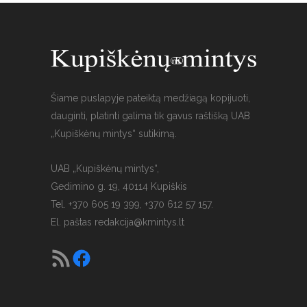
Šiame puslapyje pateiktą medžiagą kopijuoti,
dauginti, platinti galima tik gavus raštišką UAB
„Kupiškėnų mintys“ sutikimą.
UAB „Kupiškėnų mintys“,
Gedimino g. 19, 40114 Kupiškis
Tel. +370 605 19 399, +370 612 57 157.
El. paštas
redakcija@kmintys.lt