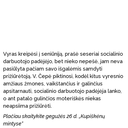
Vyras kreipėsi į seniūniją, prašė seseriai socialinio
darbuotojo padėjėjo, bet nieko nepešė, jam neva
pasiūlyta pačiam savo išgalėmis samdyti
prižiūrėtoją. V. Čepė piktinosi, kodėl kitus vyresnio
amžiaus žmones, vaikštančius ir galinčius
apsitarnauti, socialinio darbuotojo padėjėja lanko,
o ant patalo gulinčios moteriškės niekas
neapsiima prižiūrėti.
Plačiau skaitykite gegužės 26 d. „Kupiškėnų
mintyse“