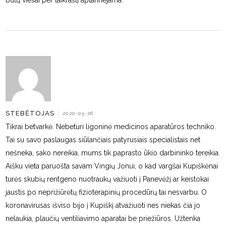
būtų viešai per laikraštį aptarinejama.
STEBĖTOJAS
|
2020-05-26
Tikrai betvarkė. Nebeturi ligoninė medicinos aparatūros techniko.
Tai su savo paslaugas siūlančiais patyrusiais specialistais net
nešneka, sako nereikia, mums tik paprasto ūkio darbininko tereikia.
Aišku vieta paruošta savam Vingių Jonui, o kad vargšai Kupiškėnai
turės skubių rentgeno nuotraukų važiuoti į Panevėžį ar keistokai
jaustis po neprižiūrėtų fizioterapinių procedūrų tai nesvarbu. O
koronavirusas išviso bijo į Kupiškį atvažiuoti nes niekas čia jo
nelaukia, plaučių ventiliavimo aparatai be priežiūros. Užtenka