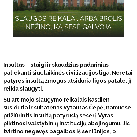
SLAUGOS REIKALAI, ARBA BROLIS
NEŽINO, KĄ SESĖ GALVOJA
Insultas – staigi ir skaudžius padarinius
paliekanti šiuolaikinės civilizacijos liga. Neretai
patyręs insultą žmogus atsiduria ligos patale, jį
reikia slaugyti.
Su artimojo slaugymo reikalais kasdien
susiduria ir subatėnas Vytautas Čepė, namuose
prižiūrintis insultą patyrusią seserį. Vyras
piktinosi valstybinių institucijų abejingumu. Jis
tvirtino negavęs pagalbos iš seniūnijos, o