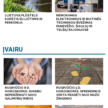
Į LIETUVĄ PLŪSTELS
NEMOKAMAS
KARŠTIS SU LIŪTIMIS IR
ELEKTRONIKOS IR BUITINĖS
PERKŪNIJA
TECHNIKOS IŠVEŽIMAS
PANEVĖŽIO, ŠIAULIŲ IR
TELŠIŲ RAJONUOSE
ĮVAIRU
RUGPJŪČIO 6 D.
RUGPJŪČIO 5 D.
HOROSKOPAS: SVARBU
HOROSKOPAS: SPRENDIMUS
NEPERŽENGTI SAVO
VERTA PRADĖTI NUO MAŽO
GALIMYBIŲ RIBOS
ŽINGSNIO