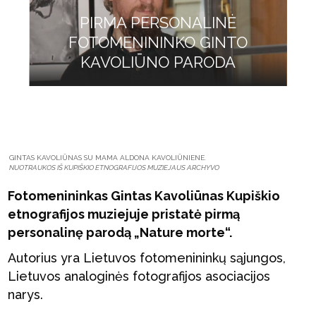
PIRMA PERSONALINĖ
FOTOMENININKO GINTO
KAVOLIŪNO PARODA
GINTAS KAVOLIŪNAS SU MAMA ALDONA KAVOLIŪNIENE.
NUOTRAUKOS IŠ KUPIŠKIO ETNOGRAFIJOS MUZIEJAUS ARCHYVO
Fotomenininkas Gintas Kavoliūnas Kupiškio
etnografijos muziejuje pristatė pirmą
personalinę parodą „Nature morte“.
Autorius yra Lietuvos fotomenininkų sąjungos,
Lietuvos analoginės fotografijos asociacijos
narys.