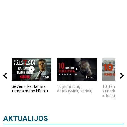
17:50
12:25
Se7en – kai tamsa
10 įsimintinų
10 įtemptų, k
tampa meno kūriniu
detektyvinių serialų
stingdančių k
istorijų
AKTUALIJOS