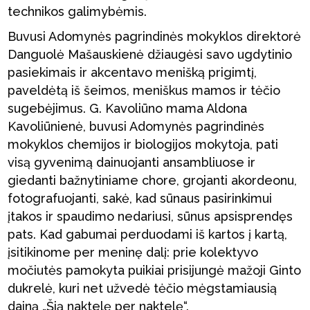
technikos galimybėmis.
Buvusi Adomynės pagrindinės mokyklos direktorė
Danguolė Mašauskienė džiaugėsi savo ugdytinio
pasiekimais ir akcentavo menišką prigimtį,
paveldėtą iš šeimos, meniškus mamos ir tėčio
sugebėjimus. G. Kavoliūno mama Aldona
Kavoliūnienė, buvusi Adomynės pagrindinės
mokyklos chemijos ir biologijos mokytoja, pati
visą gyvenimą dainuojanti ansambliuose ir
giedanti bažnytiniame chore, grojanti akordeonu,
fotografuojanti, sakė, kad sūnaus pasirinkimui
įtakos ir spaudimo nedariusi, sūnus apsisprendęs
pats. Kad gabumai perduodami iš kartos į kartą,
įsitikinome per meninę dalį: prie kolektyvo
močiutės pamokyta puikiai prisijungė mažoji Ginto
dukrelė, kuri net užvedė tėčio mėgstamiausią
dainą „Šią naktelę per naktelę“.