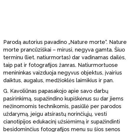
Parodą autorius pavadino „Nature morte“. Nature
morte prancūziškai – mirusi, negyva gamta. Šiuo
terminu (liet. natiurmortas) dar vadinamas dailės,
taip pat ir fotografijos žanras. Natiurmortuose
menininkas vaizduoja negyvus objektus, įvairius
daiktus, augalus, medžioklės laimikius ir pan.
G. Kavoliūnas papasakojo apie savo darbų
pasirinkimą, supažindino kupiškėnus su dar jiems
nežinomomis technikomis, pasiūlė per parodos
uždarymą, jeigu atsirastų norinčiųjų, vesti
cianotipijos edukacinį užsiėmimą ir supažindinti
besidominčius fotografijos menu su šios senos