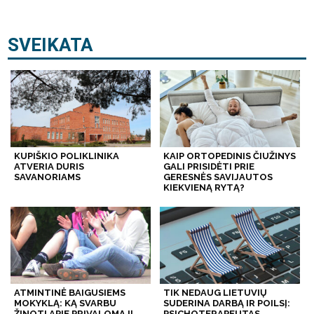
SVEIKATA
KUPIŠKIO POLIKLINIKA
KAIP ORTOPEDINIS ČIUŽINYS
ATVERIA DURIS
GALI PRISIDĖTI PRIE
SAVANORIAMS
GERESNĖS SAVIJAUTOS
KIEKVIENĄ RYTĄ?
ATMINTINĖ BAIGUSIEMS
TIK NEDAUG LIETUVIŲ
MOKYKLĄ: KĄ SVARBU
SUDERINA DARBĄ IR POILSĮ:
ŽINOTI APIE PRIVALOMĄJĮ
PSICHOTERAPEUTAS