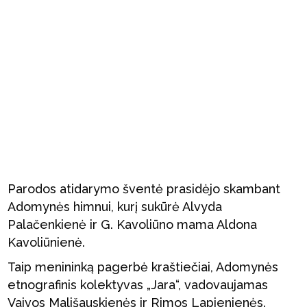
Parodos atidarymo šventė prasidėjo skambant
Adomynės himnui, kurį sukūrė Alvyda
Palačenkienė ir G. Kavoliūno mama Aldona
Kavoliūnienė.
Taip menininką pagerbė kraštiečiai, Adomynės
etnografinis kolektyvas „Jara“, vadovaujamas
Vaivos Mališauskienės ir Rimos Lapienienės.