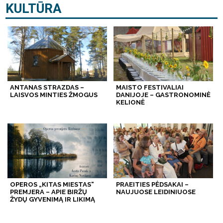
KULTŪRA
ANTANAS STRAZDAS –
MAISTO FESTIVALIAI
LAISVOS MINTIES ŽMOGUS
DANIJOJE – GASTRONOMINĖ
KELIONĖ
OPEROS „KITAS MIESTAS“
PRAEITIES PĖDSAKAI –
PREMJERA – APIE BIRŽŲ
NAUJUOSE LEIDINIUOSE
ŽYDŲ GYVENIMĄ IR LIKIMĄ