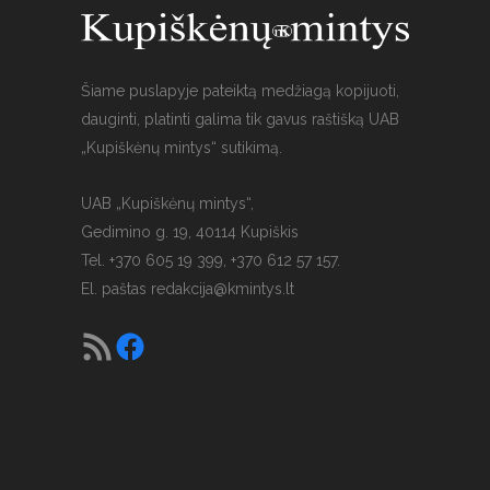
Šiame puslapyje pateiktą medžiagą kopijuoti,
dauginti, platinti galima tik gavus raštišką UAB
„Kupiškėnų mintys“ sutikimą.
UAB „Kupiškėnų mintys“,
Gedimino g. 19, 40114 Kupiškis
Tel. +370 605 19 399, +370 612 57 157.
El. paštas
redakcija@kmintys.lt