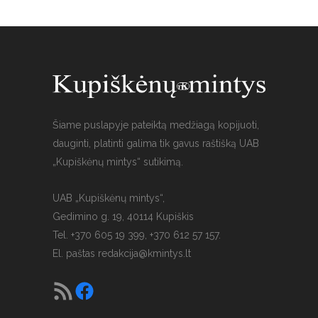
Šiame puslapyje pateiktą medžiagą kopijuoti,
dauginti, platinti galima tik gavus raštišką UAB
„Kupiškėnų mintys“ sutikimą.
UAB „Kupiškėnų mintys“,
Gedimino g. 19, 40114 Kupiškis
Tel. +370 605 19 399, +370 612 57 157.
El. paštas
redakcija@kmintys.lt