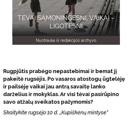
TĖVAI SĄMONINGESNI, VAIKAI –
LIGOTESNI
Nuotrauka iš redakcijos archyvo
Rugpjūtis prabėgo nepastebimai ir bemat jį
pakeitė rugsėjis. Po vasaros atostogų ūgtelėję
ir pailsėję vaikai jau antrą savaitę lanko
darželius ir mokyklas. Ar visi tėvai pasirūpino
savo atžalų sveikatos pažymomis?
Skaitykite rugsėjo 10 d. „Kupiškėnų mintyse“