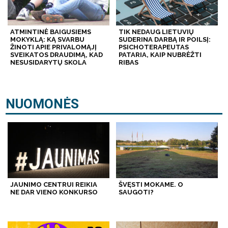
ATMINTINĖ BAIGUSIEMS
TIK NEDAUG LIETUVIŲ
MOKYKLĄ: KĄ SVARBU
SUDERINA DARBĄ IR POILSĮ:
ŽINOTI APIE PRIVALOMĄJĮ
PSICHOTERAPEUTAS
SVEIKATOS DRAUDIMĄ, KAD
PATARIA, KAIP NUBRĖŽTI
NESUSIDARYTŲ SKOLA
RIBAS
NUOMONĖS
JAUNIMO CENTRUI REIKIA
ŠVĘSTI MOKAME. O
NE DAR VIENO KONKURSO
SAUGOTI?