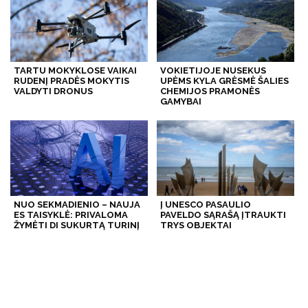
TARTU MOKYKLOSE VAIKAI
VOKIETIJOJE NUSEKUS
RUDENĮ PRADĖS MOKYTIS
UPĖMS KYLA GRĖSMĖ ŠALIES
VALDYTI DRONUS
CHEMIJOS PRAMONĖS
GAMYBAI
NUO SEKMADIENIO – NAUJA
Į UNESCO PASAULIO
ES TAISYKLĖ: PRIVALOMA
PAVELDO SĄRAŠĄ ĮTRAUKTI
ŽYMĖTI DI SUKURTĄ TURINĮ
TRYS OBJEKTAI