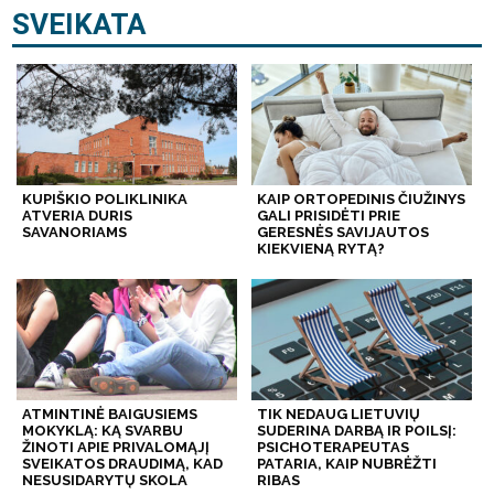
SVEIKATA
KUPIŠKIO POLIKLINIKA
KAIP ORTOPEDINIS ČIUŽINYS
ATVERIA DURIS
GALI PRISIDĖTI PRIE
SAVANORIAMS
GERESNĖS SAVIJAUTOS
KIEKVIENĄ RYTĄ?
ATMINTINĖ BAIGUSIEMS
TIK NEDAUG LIETUVIŲ
MOKYKLĄ: KĄ SVARBU
SUDERINA DARBĄ IR POILSĮ:
ŽINOTI APIE PRIVALOMĄJĮ
PSICHOTERAPEUTAS
SVEIKATOS DRAUDIMĄ, KAD
PATARIA, KAIP NUBRĖŽTI
NESUSIDARYTŲ SKOLA
RIBAS