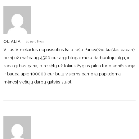
OLIALIA
|
2019-08-05
Vilius V niekados nepasisotins kaip rašo Panevėžio kraštas padarė
biznį už maždaug 4500 eur argi blogai metu darbuotojų alga, ir
kada gi bus gana, o reikėtų už tokius žygius pilna turto konfiskacija
ir bauda apie 100000 eur būtų visiems pamoka papildomai
mėnesį viešųjų darbų gatvės sluoti