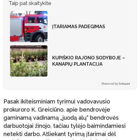
Taip pat skaitykite
ĮTARIAMAS PADEGIMAS
KUPIŠKIO RAJONO SODYBOJE –
KANAPIŲ PLANTACIJA
Powered by Setupad
Pasak ikiteisminiam tyrimui vadovavusio
prokuroro K. Greiciūno, apie bendrovėje
gaminamą vadinamą „juodą alų“ bendrovės
darbuotojai žinojo, tačiau tylėjo baimindamiesi
netekti darbo. Atliekant tyrimą įtarimai dėl