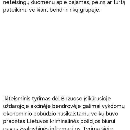
neteisingų duomenų apie pajamas, pelną ar turtą
pateikimu veikiant bendrininkų grupėje.
Ikiteisminis tyrimas dėl Biržuose įsikūrusioje
uždarojoje akcinėje bendrovėje galimai vykdomų
ekonominio pobūdžio nusikalstamų veikų buvo
pradėtas Lietuvos kriminalinės policijos biurui
gavus žvalgybinės informacijos. Tyrimą šioje