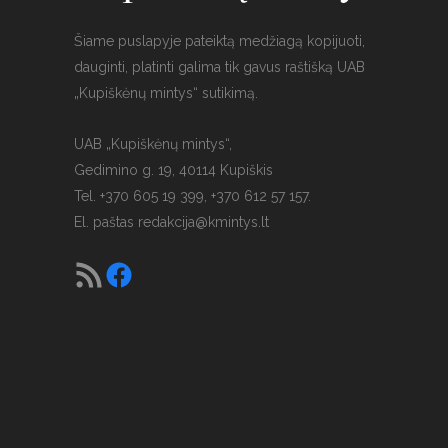
Šiame puslapyje pateiktą medžiagą kopijuoti,
dauginti, platinti galima tik gavus raštišką UAB
„Kupiškėnų mintys“ sutikimą.
UAB „Kupiškėnų mintys“,
Gedimino g. 19, 40114 Kupiškis
Tel. +370 605 19 399, +370 612 57 157.
El. paštas
redakcija@kmintys.lt