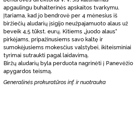
apgaulingu buhalterinės apskaitos tvarkymu.
Įtariama, kad jo bendrovė per 4 mėnesius iš
biržiečių aludarių įsigijo neužpajamuoto alaus už
beveik 4,5 tūkst. eurų. Kitiems „juodo alaus“
pirkėjams, pripažinusiems savo kaltę ir
sumokėjusiems mokesčius valstybei, ikiteisminiai
tyrimai sutraukti pagal laidavimą.
Biržų aludarių byla perduota nagrinėti į Panevėžio
apygardos teismą.
Generalinės prokuratūros inf. ir nuotrauka