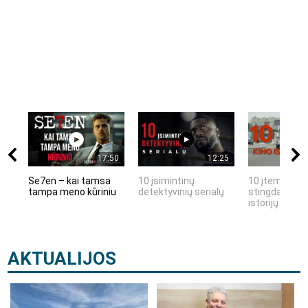
17:50
12:25
Se7en – kai tamsa
10 įsimintinų
10 įtemptų, k
tampa meno kūriniu
detektyvinių serialų
stingdančių k
istorijų
AKTUALIJOS