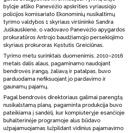
byloje atliko Panevėžio apskrities vyriausiojo
policijos komisariato Ekonominių nusikaltimų
tyrimo valdybos 1 skyriaus viršininkė Sandra
Juškauskienė, o vadovavo Panevėžio apygardos
prokuratūros Antrojo baudžiamojo persekiojimo
skyriaus prokuroras Kęstutis Greiciūnas.
Tyrimo metu surinktais duomenimis, 2010–2016
metais dalis alaus, pagaminamo naudojant
bendrovės įrangą, žaliavą ir patalpas, buvo
parduodama nefiksuojant jo pardavimo ir
gaunamų pajamų.
Pagal bendrovės direktoriaus galimai parengtą
nusikalstamą planą, pagaminta produkcija buvo
pateikiama į sandėlį, kur kompiuteryje esančioje
buhalterinėje programoje alus būdavo
užpajamuojamas (užpildant vidinius pajamavimo