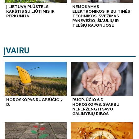
Į LIETUVĄ PLŪSTELS
NEMOKAMAS
KARŠTIS SU LIŪTIMIS IR
ELEKTRONIKOS IR BUITINĖS
PERKŪNIJA
TECHNIKOS IŠVEŽIMAS
PANEVĖŽIO, ŠIAULIŲ IR
TELŠIŲ RAJONUOSE
ĮVAIRU
HOROSKOPAS RUGPJŪČIO 7
RUGPJŪČIO 6 D.
D.
HOROSKOPAS: SVARBU
NEPERŽENGTI SAVO
GALIMYBIŲ RIBOS