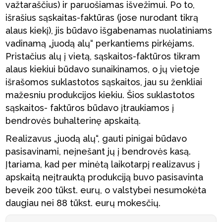
važtaraščius) ir paruošiamas išvežimui. Po to,
išrašius sąskaitas-faktūras (jose nurodant tikrą
alaus kiekį), jis būdavo išgabenamas nuolatiniams
vadinamą „juodą alų“ perkantiems pirkėjams.
Pristačius alų į vietą, sąskaitos-faktūros tikram
alaus kiekiui būdavo sunaikinamos, o jų vietoje
išrašomos suklastotos sąskaitos, jau su ženkliai
mažesniu produkcijos kiekiu. Šios suklastotos
sąskaitos- faktūros būdavo įtraukiamos į
bendrovės buhalterinę apskaitą.
Realizavus „juodą alų“, gauti pinigai būdavo
pasisavinami, neįnešant jų į bendrovės kasą.
Įtariama, kad per minėtą laikotarpį realizavus į
apskaitą neįtrauktą produkciją buvo pasisavinta
beveik 200 tūkst. eurų, o valstybei nesumokėta
daugiau nei 88 tūkst. eurų mokesčių.