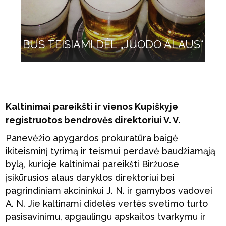
BUS TEISIAMI DĖL „JUODO ALAUS“
Kaltinimai pareikšti ir vienos Kupiškyje
registruotos bendrovės direktoriui V. V.
Panevėžio apygardos prokuratūra baigė
ikiteisminį tyrimą ir teismui perdavė baudžiamąją
bylą, kurioje kaltinimai pareikšti Biržuose
įsikūrusios alaus daryklos direktoriui bei
pagrindiniam akcininkui J. N. ir gamybos vadovei
A. N. Jie kaltinami didelės vertės svetimo turto
pasisavinimu, apgaulingu apskaitos tvarkymu ir