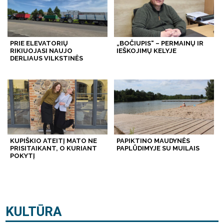
PRIE ELEVATORIŲ
„BOČIUPIS“ – PERMAINŲ IR
RIKIUOJASI NAUJO
IEŠKOJIMŲ KELYJE
DERLIAUS VILKSTINĖS
KUPIŠKIO ATEITĮ MATO NE
PAPIKTINO MAUDYNĖS
PRISITAIKANT, O KURIANT
PAPLŪDIMYJE SU MUILAIS
POKYTĮ
KULTŪRA