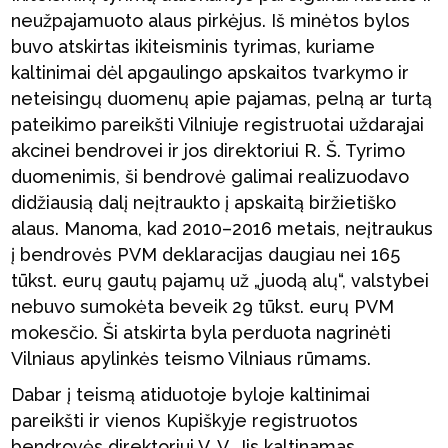
neužpajamuoto alaus pirkėjus. Iš minėtos bylos
buvo atskirtas ikiteisminis tyrimas, kuriame
kaltinimai dėl apgaulingo apskaitos tvarkymo ir
neteisingų duomenų apie pajamas, pelną ar turtą
pateikimo pareikšti Vilniuje registruotai uždarajai
akcinei bendrovei ir jos direktoriui R. Š. Tyrimo
duomenimis, ši bendrovė galimai realizuodavo
didžiausią dalį neįtraukto į apskaitą biržietiško
alaus. Manoma, kad 2010–2016 metais, neįtraukus
į bendrovės PVM deklaracijas daugiau nei 165
tūkst. eurų gautų pajamų už „juodą alų“, valstybei
nebuvo sumokėta beveik 29 tūkst. eurų PVM
mokesčio. Ši atskirta byla perduota nagrinėti
Vilniaus apylinkės teismo Vilniaus rūmams.
Dabar į teismą atiduotoje byloje kaltinimai
pareikšti ir vienos Kupiškyje registruotos
bendrovės direktoriui V. V. Jis kaltinamas