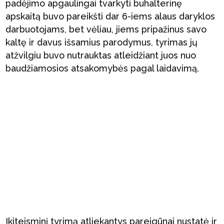
padėjimo apgaulingai tvarkyti buhalterinę
apskaitą buvo pareikšti dar 6-iems alaus daryklos
darbuotojams, bet vėliau, jiems pripažinus savo
kaltę ir davus išsamius parodymus, tyrimas jų
atžvilgiu buvo nutrauktas atleidžiant juos nuo
baudžiamosios atsakomybės pagal laidavimą.
Ikiteisminį tyrimą atliekantys pareigūnai nustatė ir