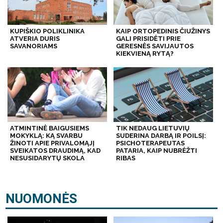
KUPIŠKIO POLIKLINIKA
KAIP ORTOPEDINIS ČIUŽINYS
ATVERIA DURIS
GALI PRISIDĖTI PRIE
SAVANORIAMS
GERESNĖS SAVIJAUTOS
KIEKVIENĄ RYTĄ?
ATMINTINĖ BAIGUSIEMS
TIK NEDAUG LIETUVIŲ
MOKYKLĄ: KĄ SVARBU
SUDERINA DARBĄ IR POILSĮ:
ŽINOTI APIE PRIVALOMĄJĮ
PSICHOTERAPEUTAS
SVEIKATOS DRAUDIMĄ, KAD
PATARIA, KAIP NUBRĖŽTI
NESUSIDARYTŲ SKOLA
RIBAS
NUOMONĖS