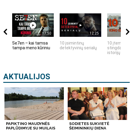
17:50
12:25
Se7en – kai tamsa
10 įsimintinų
10 įtemptų, k
tampa meno kūriniu
detektyvinių serialų
stingdančių k
istorijų
AKTUALIJOS
PAPIKTINO MAUDYNĖS
SODIETES SUKVIETĖ
PAPLŪDIMYJE SU MUILAIS
ŠEIMININKIŲ DIENA