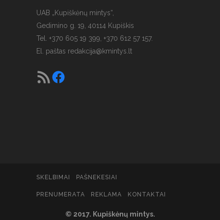
UAB „Kupiškėnų mintys“,
Gedimino g. 19, 40114 Kupiškis
Tel. +370 605 19 399, +370 612 57 157.
El. paštas
redakcija@kmintys.lt
SKELBIMAI
PAŠNEKESIAI
PRENUMERATA
REKLAMA
KONTAKTAI
© 2017. Kupiškėnų mintys.