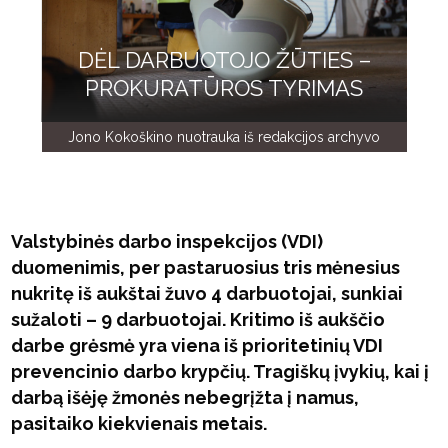
DĖL DARBUOTOJO ŽŪTIES –
PROKURATŪROS TYRIMAS
Jono Kokoškino nuotrauka iš redakcijos archyvo
Valstybinės darbo inspekcijos (VDI)
duomenimis, per pastaruosius tris mėnesius
nukritę iš aukštai žuvo 4 darbuotojai, sunkiai
sužaloti – 9 darbuotojai. Kritimo iš aukščio
darbe grėsmė yra viena iš prioritetinių VDI
prevencinio darbo krypčių. Tragiškų įvykių, kai į
darbą išėję žmonės nebegrįžta į namus,
pasitaiko kiekvienais metais.