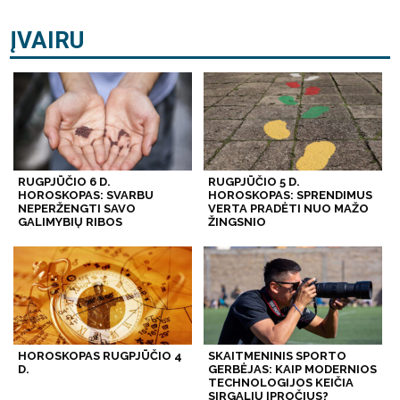
ĮVAIRU
RUGPJŪČIO 6 D.
RUGPJŪČIO 5 D.
HOROSKOPAS: SVARBU
HOROSKOPAS: SPRENDIMUS
NEPERŽENGTI SAVO
VERTA PRADĖTI NUO MAŽO
GALIMYBIŲ RIBOS
ŽINGSNIO
HOROSKOPAS RUGPJŪČIO 4
SKAITMENINIS SPORTO
D.
GERBĖJAS: KAIP MODERNIOS
TECHNOLOGIJOS KEIČIA
SIRGALIŲ ĮPROČIUS?