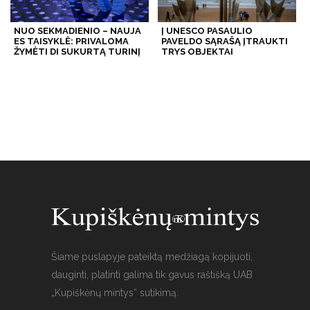
NUO SEKMADIENIO – NAUJA
Į UNESCO PASAULIO
ES TAISYKLĖ: PRIVALOMA
PAVELDO SĄRAŠĄ ĮTRAUKTI
ŽYMĖTI DI SUKURTĄ TURINĮ
TRYS OBJEKTAI
Šiame puslapyje pateiktą medžiagą kopijuoti,
dauginti, platinti galima tik gavus raštišką UAB
„Kupiškėnų mintys“ sutikimą.