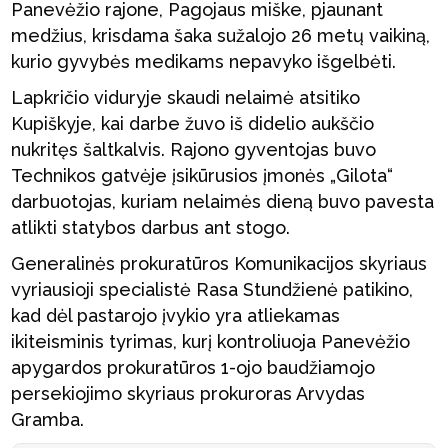
Panevėžio rajone, Pagojaus miške, pjaunant
medžius, krisdama šaka sužalojo 26 metų vaikiną,
kurio gyvybės medikams nepavyko išgelbėti.
Lapkričio viduryje skaudi nelaimė atsitiko
Kupiškyje, kai darbe žuvo iš didelio aukščio
nukritęs šaltkalvis. Rajono gyventojas buvo
Technikos gatvėje įsikūrusios įmonės „Gilota“
darbuotojas, kuriam nelaimės dieną buvo pavesta
atlikti statybos darbus ant stogo.
Generalinės prokuratūros Komunikacijos skyriaus
vyriausioji specialistė Rasa Stundžienė patikino,
kad dėl pastarojo įvykio yra atliekamas
ikiteisminis tyrimas, kurį kontroliuoja Panevėžio
apygardos prokuratūros 1-ojo baudžiamojo
persekiojimo skyriaus prokuroras Arvydas
Gramba.