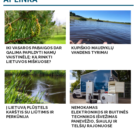
IKI VASAROS PABAIGOS DAR
KUPIŠKIO MAUDYKLŲ
GALIMA PAPILDYTI NAMŲ
VANDENS TYRIMAI
VAISTINĖLĘ: KĄ RINKTI
LIETUVOS MIŠKUOSE?
Į LIETUVĄ PLŪSTELS
NEMOKAMAS
KARŠTIS SU LIŪTIMIS IR
ELEKTRONIKOS IR BUITINĖS
PERKŪNIJA
TECHNIKOS IŠVEŽIMAS
PANEVĖŽIO, ŠIAULIŲ IR
TELŠIŲ RAJONUOSE