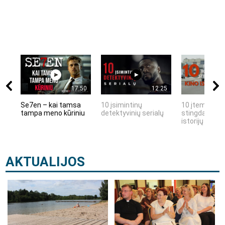
17:50
12:25
Se7en – kai tamsa
10 įsimintinų
10 įtemptų, k
tampa meno kūriniu
detektyvinių serialų
stingdančių k
istorijų
AKTUALIJOS