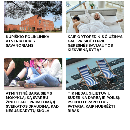
KUPIŠKIO POLIKLINIKA
KAIP ORTOPEDINIS ČIUŽINYS
ATVERIA DURIS
GALI PRISIDĖTI PRIE
SAVANORIAMS
GERESNĖS SAVIJAUTOS
KIEKVIENĄ RYTĄ?
ATMINTINĖ BAIGUSIEMS
TIK NEDAUG LIETUVIŲ
MOKYKLĄ: KĄ SVARBU
SUDERINA DARBĄ IR POILSĮ:
ŽINOTI APIE PRIVALOMĄJĮ
PSICHOTERAPEUTAS
SVEIKATOS DRAUDIMĄ, KAD
PATARIA, KAIP NUBRĖŽTI
NESUSIDARYTŲ SKOLA
RIBAS