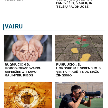
PANEVĖŽIO, ŠIAULIŲ IR
TELŠIŲ RAJONUOSE
ĮVAIRU
RUGPJŪČIO 6 D.
RUGPJŪČIO 5 D.
HOROSKOPAS: SVARBU
HOROSKOPAS: SPRENDIMUS
NEPERŽENGTI SAVO
VERTA PRADĖTI NUO MAŽO
GALIMYBIŲ RIBOS
ŽINGSNIO