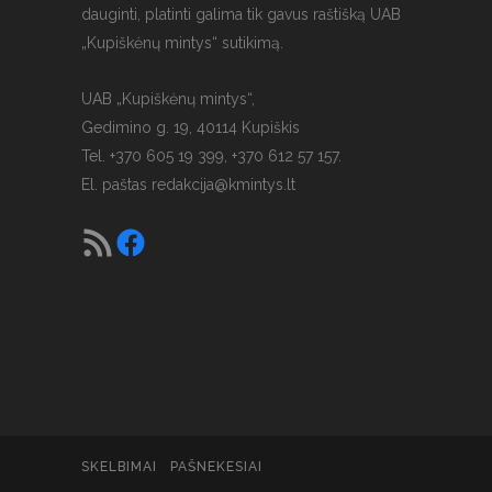
dauginti, platinti galima tik gavus raštišką UAB
„Kupiškėnų mintys“ sutikimą.
UAB „Kupiškėnų mintys“,
Gedimino g. 19, 40114 Kupiškis
Tel. +370 605 19 399, +370 612 57 157.
El. paštas
redakcija@kmintys.lt
SKELBIMAI
PAŠNEKESIAI