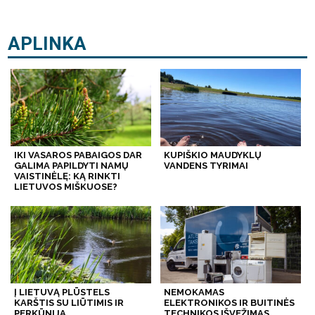
APLINKA
IKI VASAROS PABAIGOS DAR
KUPIŠKIO MAUDYKLŲ
GALIMA PAPILDYTI NAMŲ
VANDENS TYRIMAI
VAISTINĖLĘ: KĄ RINKTI
LIETUVOS MIŠKUOSE?
Į LIETUVĄ PLŪSTELS
NEMOKAMAS
KARŠTIS SU LIŪTIMIS IR
ELEKTRONIKOS IR BUITINĖS
PERKŪNIJA
TECHNIKOS IŠVEŽIMAS