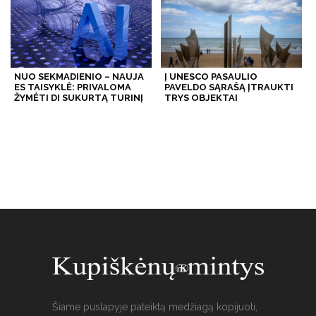
NUO SEKMADIENIO – NAUJA
Į UNESCO PASAULIO
ES TAISYKLĖ: PRIVALOMA
PAVELDO SĄRAŠĄ ĮTRAUKTI
ŽYMĖTI DI SUKURTĄ TURINĮ
TRYS OBJEKTAI
Šiame puslapyje pateiktą medžiagą kopijuoti,