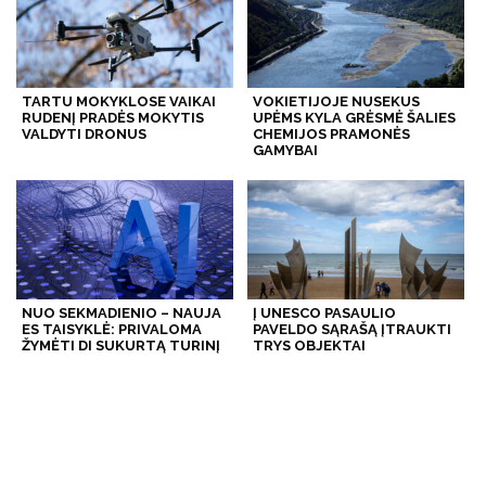
TARTU MOKYKLOSE VAIKAI
VOKIETIJOJE NUSEKUS
RUDENĮ PRADĖS MOKYTIS
UPĖMS KYLA GRĖSMĖ ŠALIES
VALDYTI DRONUS
CHEMIJOS PRAMONĖS
GAMYBAI
NUO SEKMADIENIO – NAUJA
Į UNESCO PASAULIO
ES TAISYKLĖ: PRIVALOMA
PAVELDO SĄRAŠĄ ĮTRAUKTI
ŽYMĖTI DI SUKURTĄ TURINĮ
TRYS OBJEKTAI