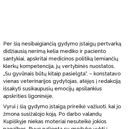
Per šią nesibaigiančią gydymo įstaigų pertvarką
didžiausią nerimą kelia mediko ir paciento
santykiai, apskritai medicinos politiką lemiančių
klerkų kompetencija, jų vertybinės nuostatos.
„Su gyvūnais būtų kitaip pasielgta“, – konstatavo
vienas veterinarijos gydytojas, atėjęs į redakciją
išsakyti susikaupusių emocijų apsilankius
apskrities ligoninėje.
Vyrui į šią gydymo įstaigą prireikė važiuoti, kai jo
žmona susižalojo koją. Po darbo valandų
Kupiškyje niekas moteriai nesuteikė jokios
pagalbos. Buvo paliepta su greituke vykti į