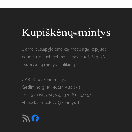
Šiame puslapyje pateiktą medžiagą kopijuoti,
dauginti, platinti galima tik gavus raštišką UAB
„Kupiškėnų mintys“ sutikimą.
UAB „Kupiškėnų mintys“,
Gedimino g. 19, 40114 Kupiškis
Tel. +370 605 19 399, +370 612 57 157.
El. paštas
redakcija@kmintys.lt