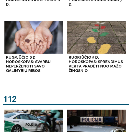
D.
D.
RUGPJŪČIO 6 D.
RUGPJŪČIO 5 D.
HOROSKOPAS: SVARBU
HOROSKOPAS: SPRENDIMUS
NEPERŽENGTI SAVO
VERTA PRADĖTI NUO MAŽO
GALIMYBIŲ RIBOS
ŽINGSNIO
112