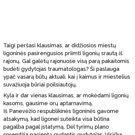
Taigi peršasi klausimas, ar didžiosios miestų
ligoninės pasirengusios priimti ligonių srautą iš
rajonų. Gal galėtų rajonuose visą parą pakaitomis
budėti gydytojas traumatologas? Ši paslauga
ypač vasarą būtų aktuali, kai į kaimus ir miestelius
suvažiuoja būriai poilsiautojų.
Kyla ir dar vienas klausimas, ar mokėdami ligonių
kasoms, gausime orų aptarnavimą.
Iš Panevėžio respublikinės ligoninės gavome
atsakymą, kad ligonei suteikta visa būtina
pagalba pagal įstatymą. Dėl tyrimų plano
sprendžia pacientą gydantis gydytojas. Visiška