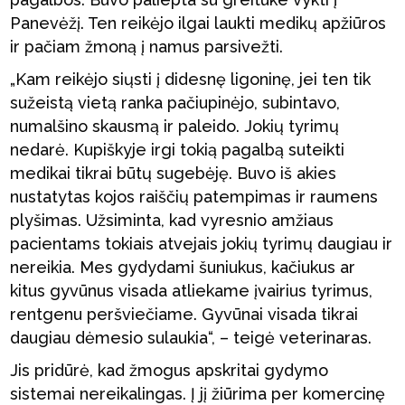
Panevėžį. Ten reikėjo ilgai laukti medikų apžiūros
ir pačiam žmoną į namus parsivežti.
„Kam reikėjo siųsti į didesnę ligoninę, jei ten tik
sužeistą vietą ranka pačiupinėjo, subintavo,
numalšino skausmą ir paleido. Jokių tyrimų
nedarė. Kupiškyje irgi tokią pagalbą suteikti
medikai tikrai būtų sugebėję. Buvo iš akies
nustatytas kojos raiščių patempimas ir raumens
plyšimas. Užsiminta, kad vyresnio amžiaus
pacientams tokiais atvejais jokių tyrimų daugiau ir
nereikia. Mes gydydami šuniukus, kačiukus ar
kitus gyvūnus visada atliekame įvairius tyrimus,
rentgenu peršviečiame. Gyvūnai visada tikrai
daugiau dėmesio sulaukia“, – teigė veterinaras.
Jis pridūrė, kad žmogus apskritai gydymo
sistemai nereikalingas. Į jį žiūrima per komercinę