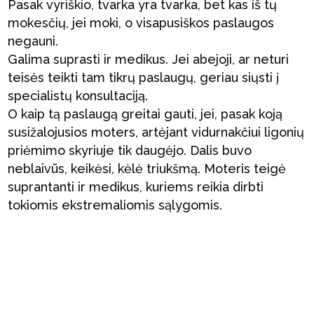
Pasak vyriškio, tvarka yra tvarka, bet kas iš tų
mokesčių, jei moki, o visapusiškos paslaugos
negauni.
Galima suprasti ir medikus. Jei abejoji, ar neturi
teisės teikti tam tikrų paslaugų, geriau siųsti į
specialistų konsultaciją.
O kaip tą paslaugą greitai gauti, jei, pasak koją
susižalojusios moters, artėjant vidurnakčiui ligonių
priėmimo skyriuje tik daugėjo. Dalis buvo
neblaivūs, keikėsi, kėlė triukšmą. Moteris teigė
suprantanti ir medikus, kuriems reikia dirbti
tokiomis ekstremaliomis sąlygomis.