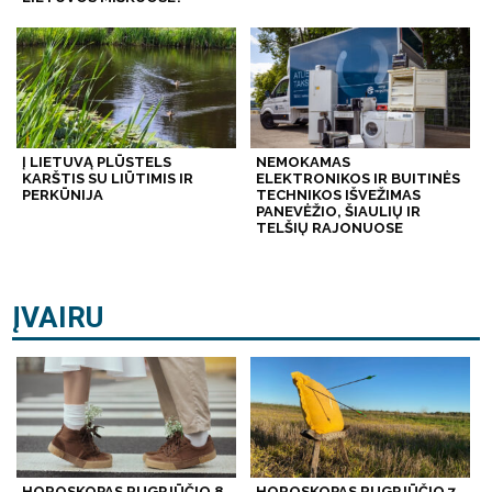
Į LIETUVĄ PLŪSTELS
NEMOKAMAS
KARŠTIS SU LIŪTIMIS IR
ELEKTRONIKOS IR BUITINĖS
PERKŪNIJA
TECHNIKOS IŠVEŽIMAS
PANEVĖŽIO, ŠIAULIŲ IR
TELŠIŲ RAJONUOSE
ĮVAIRU
HOROSKOPAS RUGPJŪČIO 8
HOROSKOPAS RUGPJŪČIO 7