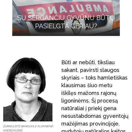
SU SERGANČIU GYVŪNU BŪTŲ
PASIELGTA GERIAU?
Būti ar nebūti, tiksliau
sakant, pavirsti slaugos
skyriais – toks hamletiškas
klausimas šiuo metu
iškilęs mažoms rajonų
ligoninėms. Šį procesą
natūraliai į priekį gena
nesustabdomas gyventojų
mažėjimas provincijoje,
ŽURNALISTĖ BANGUOLĖ ALEKNIENĖ-
gydytojų natūralios kaitos
ANDRIJAUSKĖ