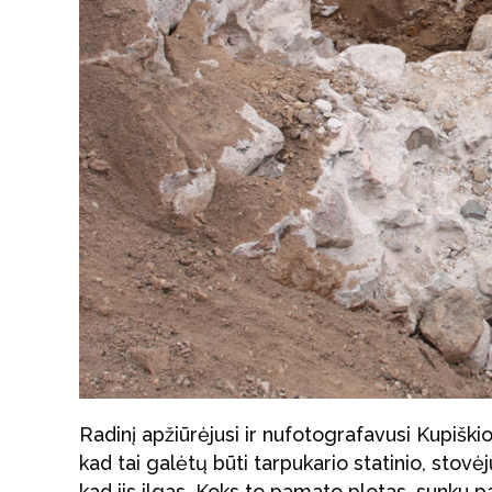
Radinį apžiūrėjusi ir nufotografavusi Kupišk
kad tai galėtų būti tarpukario statinio, stovė
kad jis ilgas. Koks to pamato plotas, sunku pa