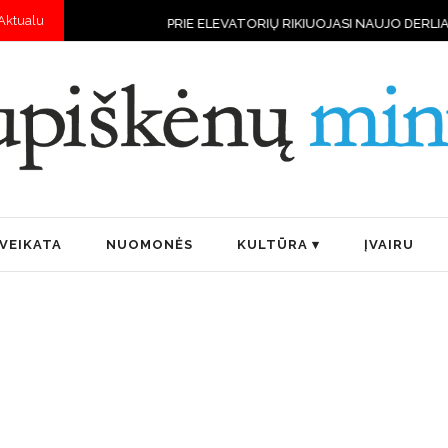
Aktualu
PRIE ELEVATORIŲ RIKIUOJASI NAUJO DERLIAUS VILKSTINĖS
„BOČI
VEIKATA
NUOMONĖS
KULTŪRA
ĮVAIRU