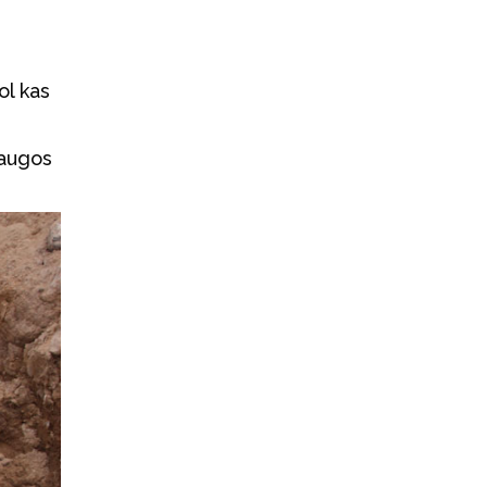
ol kas
saugos