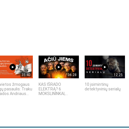
31:40
06:28
12:25
vietos žmogaus
KAS IŠRADO
10 įsimintinų
gų pasaulis: Traku
ELEKTRĄ? 6
detektyvinių serialų
ados Andriaus...
MOKSLININKAI,...