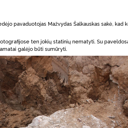
vedėjo pavaduotojas Mažvydas Šalkauskas sakė, kad k
fotografijose ten jokių statinių nematyti. Su paveldo
pamatai galėjo būti sumūryti.