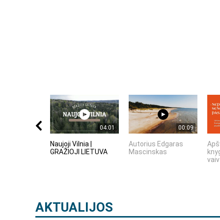
04:01
00:09
Naujoji Vilnia |
Autorius Edgaras
Apš
GRAŽIOJI LIETUVA
Mascinskas
kny
vaiv
AKTUALIJOS