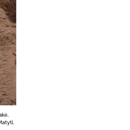
akė,
Matyti,