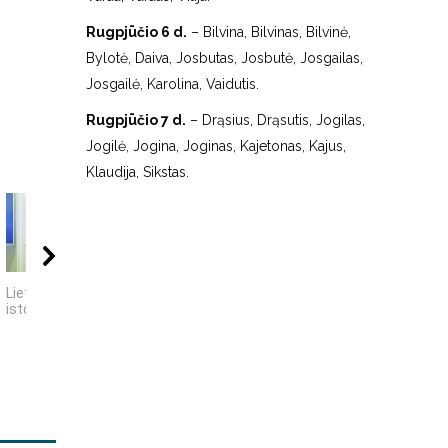
Rugpjūčio 6 d.
– Bilvina, Bilvinas, Bilvinė,
Bylotė, Daiva, Josbutas, Josbutė, Josgailas,
Josgailė, Karolina, Vaidutis.
Rugpjūčio 7 d.
– Drąsius, Drąsutis, Jogilas,
Jogilė, Jogina, Joginas, Kajetonas, Kajus,
Klaudija, Sikstas.
36:14
00:23
06:
Lietuvių skalikai
Vilniaus senamiestis
KAIP KINIJA TAPO
istorinėje raidoje
„PASAULIO FABRIKU
NUTYLĖTA ISTORI