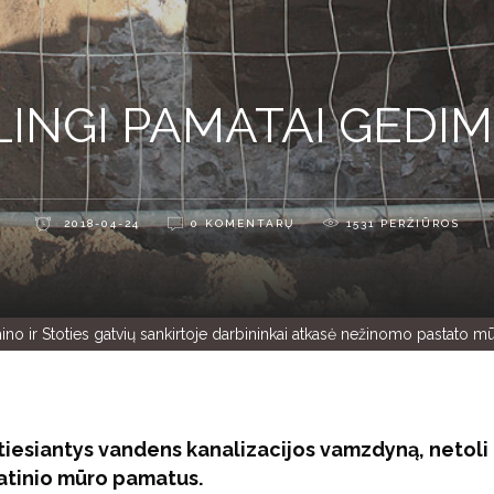
LINGI PAMATAI GEDI
2018-04-24
0 KOMENTARŲ
1531
PERŽIŪROS
mino ir Stoties gatvių sankirtoje darbininkai atkasė nežinomo pastato 
 tiesiantys vandens kanalizacijos vamzdyną, netoli
tatinio mūro pamatus.