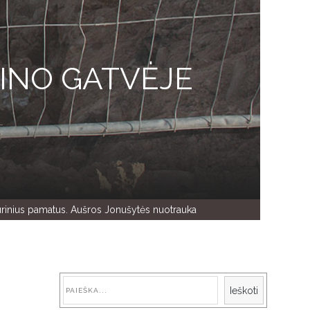
MINO GATVĖJE
mūrinius pamatus. Aušros Jonušytės nuotrauka
Paieška
Ieškoti