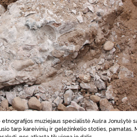
io etnografijos muziejaus specialistė Aušra Jonušytė s
jusio tarp kareivinių ir geležinkelio stoties, pamatas. 
sakyti, nes atkasta tik viena jo dalis.