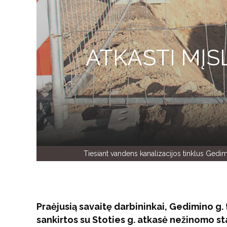
ATKASTI MĮS
Tiesiant vandens kanalizacijos tinklus Gedi
Praėjusią savaitę darbininkai, Gedimino g.
sankirtos su Stoties g. atkasė nežinomo s