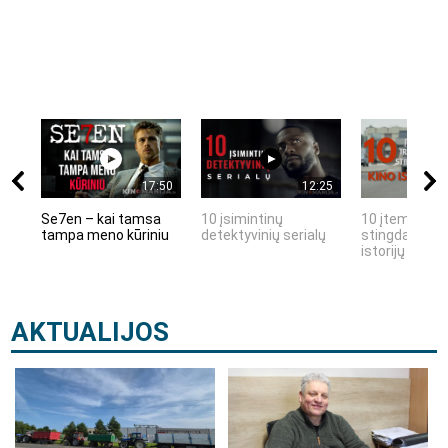
17:50
12:25
Se7en – kai tamsa
10 įsimintinų
10 įtemptų, k
tampa meno kūriniu
detektyvinių serialų
stingdančių k
istorijų
AKTUALIJOS