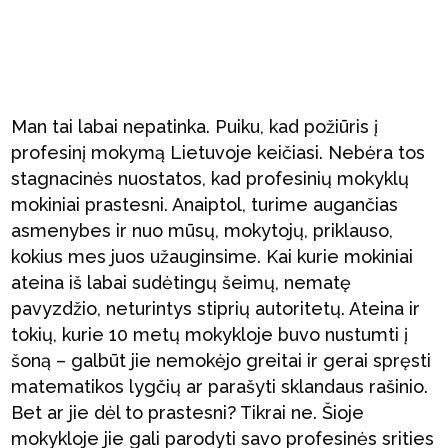
Man tai labai nepatinka. Puiku, kad požiūris į
profesinį mokymą Lietuvoje keičiasi. Nebėra tos
stagnacinės nuostatos, kad profesinių mokyklų
mokiniai prastesni. Anaiptol, turime augančias
asmenybes ir nuo mūsų, mokytojų, priklauso,
kokius mes juos užauginsime. Kai kurie mokiniai
ateina iš labai sudėtingų šeimų, nematę
pavyzdžio, neturintys stiprių autoritetų. Ateina ir
tokių, kurie 10 metų mokykloje buvo nustumti į
šoną – galbūt jie nemokėjo greitai ir gerai spręsti
matematikos lygčių ar parašyti sklandaus rašinio.
Bet ar jie dėl to prastesni? Tikrai ne. Šioje
mokykloje jie gali parodyti savo profesinės srities