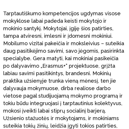
Tarptautiškumo kompetencijos ugdymas visose
mokyklose labai padeda keisti mokytojo ir
mokinio santykį. Mokytojai, įgiję šios patirties,
tampa atviresni, imlesni ir įdomesni mokiniui.
Mobilumo vizitai pakeičia ir moksleivius – suteikia
daug pasitikėjimo savimi, savo jėgomis, pasirinkta
specialybe. Gera matyti, kai mokiniai pasikeičia
po dalyvavimo „Erasmus+“ projektuose, grįžta
labiau savimi pasitikintys, brandesni. Mokinių
praktika užsienyje trunka vieną mėnesį, ten jie
dalyvauja mokymuose, dirba realiose darbo
vietose pagal studijuojamą mokymo programą ir
tokiu būdu integruojasi į tarptautinius kolektyvus,
mokosi įveikti labai stiprų socialinį barjerą.
Užsienio stažuotės ir mokytojams, ir mokiniams
suteikia tokių žinių, leidžia įgyti tokios patirties,