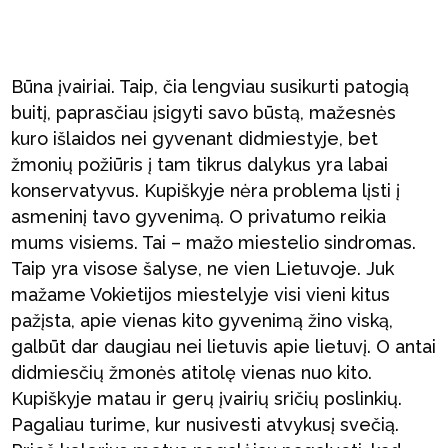
Būna įvairiai. Taip, čia lengviau susikurti patogią
buitį, paprasčiau įsigyti savo būstą, mažesnės
kuro išlaidos nei gyvenant didmiestyje, bet
žmonių požiūris į tam tikrus dalykus yra labai
konservatyvus. Kupiškyje nėra problema lįsti į
asmeninį tavo gyvenimą. O privatumo reikia
mums visiems. Tai – mažo miestelio sindromas.
Taip yra visose šalyse, ne vien Lietuvoje. Juk
mažame Vokietijos miestelyje visi vieni kitus
pažįsta, apie vienas kito gyvenimą žino viską,
galbūt dar daugiau nei lietuvis apie lietuvį. O antai
didmiesčių žmonės atitolę vienas nuo kito.
Kupiškyje matau ir gerų įvairių sričių poslinkių.
Pagaliau turime, kur nusivesti atvykusį svečią.