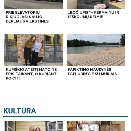
PRIE ELEVATORIŲ
„BOČIUPIS“ – PERMAINŲ IR
RIKIUOJASI NAUJO
IEŠKOJIMŲ KELYJE
DERLIAUS VILKSTINĖS
KUPIŠKIO ATEITĮ MATO NE
PAPIKTINO MAUDYNĖS
PRISITAIKANT, O KURIANT
PAPLŪDIMYJE SU MUILAIS
POKYTĮ
KULTŪRA