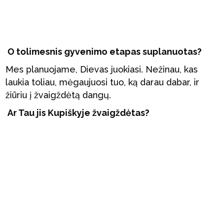
O tolimesnis gyvenimo etapas suplanuotas?
Mes planuojame, Dievas juokiasi. Nežinau, kas
laukia toliau, mėgaujuosi tuo, ką darau dabar, ir
žiūriu į žvaigždėtą dangų.
Ar Tau jis Kupiškyje žvaigždėtas?