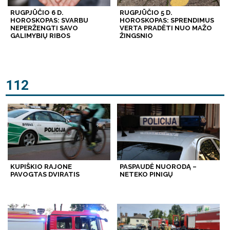
RUGPJŪČIO 6 D.
RUGPJŪČIO 5 D.
HOROSKOPAS: SVARBU
HOROSKOPAS: SPRENDIMUS
NEPERŽENGTI SAVO
VERTA PRADĖTI NUO MAŽO
GALIMYBIŲ RIBOS
ŽINGSNIO
112
KUPIŠKIO RAJONE
PASPAUDĖ NUORODĄ –
PAVOGTAS DVIRATIS
NETEKO PINIGŲ