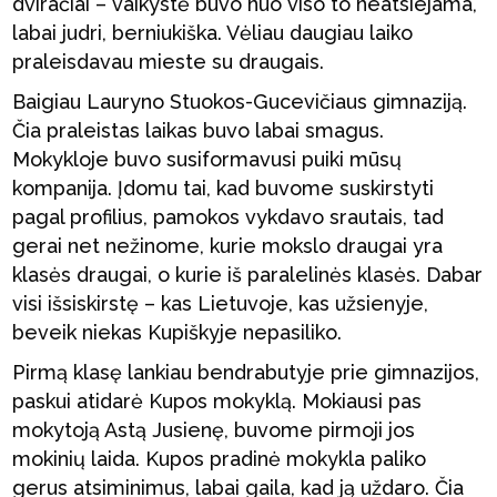
dviračiai – vaikystė buvo nuo viso to neatsiejama,
labai judri, berniukiška. Vėliau daugiau laiko
praleisdavau mieste su draugais.
Baigiau Lauryno Stuokos-Gucevičiaus gimnaziją.
Čia praleistas laikas buvo labai smagus.
Mokykloje buvo susiformavusi puiki mūsų
kompanija. Įdomu tai, kad buvome suskirstyti
pagal profilius, pamokos vykdavo srautais, tad
gerai net nežinome, kurie mokslo draugai yra
klasės draugai, o kurie iš paralelinės klasės. Dabar
visi išsiskirstę – kas Lietuvoje, kas užsienyje,
beveik niekas Kupiškyje nepasiliko.
Pirmą klasę lankiau bendrabutyje prie gimnazijos,
paskui atidarė Kupos mokyklą. Mokiausi pas
mokytoją Astą Jusienę, buvome pirmoji jos
mokinių laida. Kupos pradinė mokykla paliko
gerus atsiminimus, labai gaila, kad ją uždaro. Čia