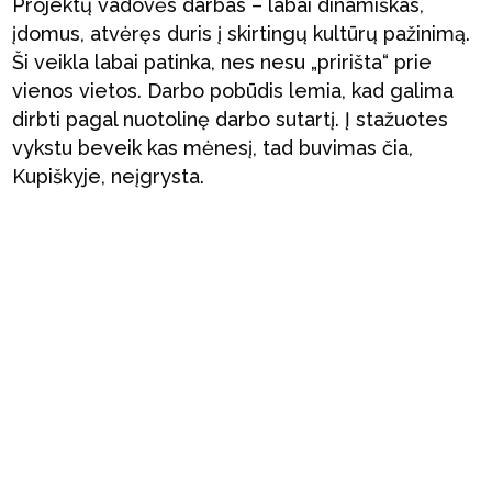
Projektų vadovės darbas – labai dinamiškas,
įdomus, atvėręs duris į skirtingų kultūrų pažinimą.
Ši veikla labai patinka, nes nesu „pririšta“ prie
vienos vietos. Darbo pobūdis lemia, kad galima
dirbti pagal nuotolinę darbo sutartį. Į stažuotes
vykstu beveik kas mėnesį, tad buvimas čia,
Kupiškyje, neįgrysta.