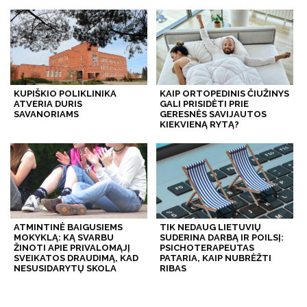
KUPIŠKIO POLIKLINIKA
KAIP ORTOPEDINIS ČIUŽINYS
ATVERIA DURIS
GALI PRISIDĖTI PRIE
SAVANORIAMS
GERESNĖS SAVIJAUTOS
KIEKVIENĄ RYTĄ?
ATMINTINĖ BAIGUSIEMS
TIK NEDAUG LIETUVIŲ
MOKYKLĄ: KĄ SVARBU
SUDERINA DARBĄ IR POILSĮ:
ŽINOTI APIE PRIVALOMĄJĮ
PSICHOTERAPEUTAS
SVEIKATOS DRAUDIMĄ, KAD
PATARIA, KAIP NUBRĖŽTI
NESUSIDARYTŲ SKOLA
RIBAS