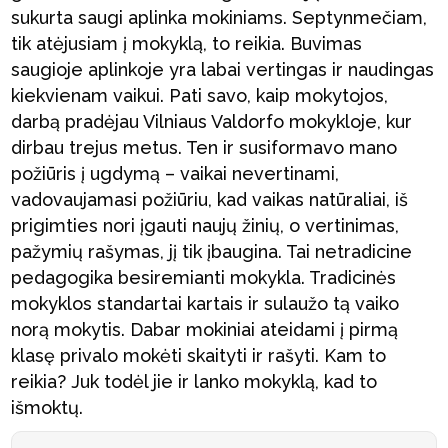
sukurta saugi aplinka mokiniams. Septynmečiam,
tik atėjusiam į mokyklą, to reikia. Buvimas
saugioje aplinkoje yra labai vertingas ir naudingas
kiekvienam vaikui. Pati savo, kaip mokytojos,
darbą pradėjau Vilniaus Valdorfo mokykloje, kur
dirbau trejus metus. Ten ir susiformavo mano
požiūris į ugdymą – vaikai nevertinami,
vadovaujamasi požiūriu, kad vaikas natūraliai, iš
prigimties nori įgauti naujų žinių, o vertinimas,
pažymių rašymas, jį tik įbaugina. Tai netradicine
pedagogika besiremianti mokykla. Tradicinės
mokyklos standartai kartais ir sulaužo tą vaiko
norą mokytis. Dabar mokiniai ateidami į pirmą
klasę privalo mokėti skaityti ir rašyti. Kam to
reikia? Juk todėl jie ir lanko mokyklą, kad to
išmoktų.