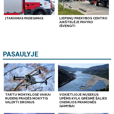
ĮTARIAMAS PADEGIMAS
LIEPSNŲ PREKYBOS CENTRO
AIKŠTELĖJE PAVYKO
IŠVENGTI
PASAULYJE
TARTU MOKYKLOSE VAIKAI
VOKIETIJOJE NUSEKUS
RUDENĮ PRADĖS MOKYTIS
UPĖMS KYLA GRĖSMĖ ŠALIES
VALDYTI DRONUS
CHEMIJOS PRAMONĖS
GAMYBAI