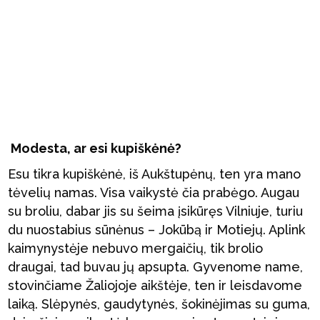
Modesta, ar esi kupiškėnė?
Esu tikra kupiškėnė, iš Aukštupėnų, ten yra mano
tėvelių namas. Visa vaikystė čia prabėgo. Augau
su broliu, dabar jis su šeima įsikūręs Vilniuje, turiu
du nuostabius sūnėnus – Jokūbą ir Motiejų. Aplink
kaimynystėje nebuvo mergaičių, tik brolio
draugai, tad buvau jų apsupta. Gyvenome name,
stovinčiame Žaliojoje aikštėje, ten ir leisdavome
laiką. Slėpynės, gaudytynės, šokinėjimas su guma,