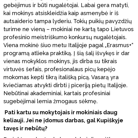
gebėjimus ir būti nugalėtojai. Labai gera matyti,
kai mokinys atsiskleidžia kaip asmenybė ir iš
autsaiderio tampa lyderiu. Tokių puikių pavyzdžių
turime ne vieną – mokiniai ne kartą tapo Lietuvos
profesinio meistriškumo konkursų nugalėtojais.
Viena mokinė šiuo metu Italijoje pagal „Erasmus+“
programą atlieka praktiką. Į šią šalį išvykęs ir dar
vienas mokyklos mokinys, jis dirba su tikrais
virtuvės šefais, profesionalaus picų kepėjo
mokomas kepti tikrą itališką picą. Vasarą yra
kviečiamas atvykti dirbti į piceriją pietų Italijoje.
Nebūtinai akademiniai, kartais profesiniai
sugebėjimai lemia žmogaus sėkmę.
Pati kartu su mokytojais ir mokiniais daug
keliauji. Jei ne įdomus darbas, gal Kupiškyje
tavęs ir nebūtų?