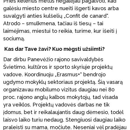
Prieš kelerius metus negalėjau pagalvoti, kad
galėsiu miesto centre nueiti išgerti kavos arba
suvalgyti anties kulšelių „Confit de canard“.
Atrodo – smulkmena, tačiau iš tiesų – tai
laimėjimas, miestui to reikia, turime, kur išeiti į
sociumą.
Kas dar Tave žavi? Kuo mėgsti užsiimti?
Dar dirbu Panevėžio rajono savivaldybės
Švietimo, kultūros ir sporto skyriuje projektų
vadove. Koordinuoju „Erasmus+“ bendrojo
ugdymo mokyklų sektoriaus projektą. Šią vasarą
organizavau mobilumo vizitus daugiau nei 80
proc. rajono anglų kalbos mokytojų, tad visada
yra veiklos. Projektų vadovės darbas ne tik
įdomus, bet ir reikalaujantis daug dėmesio, todėl
laisvo laiko turiu nedaug. Stengiuosi daugiau laiko
praleisti su mama, močiute. Neseniai vėl pradėjau