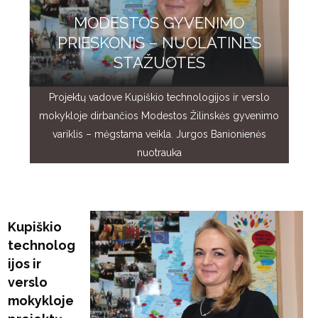
MODESTOS GYVENIMO
PRIESKONIS – NUOLATINĖS
STAŽUOTĖS
Projektų vadove Kupiškio technologijos ir verslo
mokykloje dirbančios Modestos Žilinskės gyvenimo
variklis – mėgstama veikla. Jurgos Banionienės
nuotrauka
Kupiškio
technolog
ijos ir
verslo
mokykloje