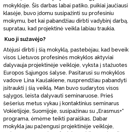
mokykloje. Šis darbas labai patiko, puikiai jaučiausi
klasėje, buvo įdomu susipažinti su profesiniu
mokymu, bet kai pabandžiau dirbti vadybinį darbą,
supratau, kad projektinė veikla labiau traukia.
Kuo ji sužavėjo?
Atėjusi dirbti į šią mokyklą, pastebėjau, kad beveik
visos Lietuvos profesinės mokyklos aktyviai
dalyvauja projektinėje veikloje, vyksta į stažuotes
Europos Sąjungos šalyse. Pasitarusi su mokyklos
vadove Lina Kaušakiene, nusprendžiau pabandyti
įsitraukti į šią veiklą. Man buvo sudarytos visos
sąlygos, leista dalyvauti seminaruose. Prieš
šešerius metus vykau į kontaktinius seminarus
Vokietijoje, Suomijoje, susipažinau su „Erasmus+“
programa, ėmėme teikti paraiškas. Dabar
mokykla jau pažengusi projektinėje veikloje,