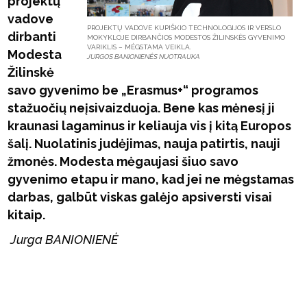
projektų
vadove
PROJEKTŲ VADOVE KUPIŠKIO TECHNOLOGIJOS IR VERSLO
dirbanti
MOKYKLOJE DIRBANČIOS MODESTOS ŽILINSKĖS GYVENIMO
VARIKLIS – MĖGSTAMA VEIKLA.
Modesta
JURGOS BANIONIENĖS NUOTRAUKA
Žilinskė
savo gyvenimo be „
Erasmus+“ programos
sta
žuočių neįsivaizduoja. Bene kas mėnesį ji
kraunasi lagaminus ir keliauja vis į kitą Europos
šalį. Nuolatinis judėjimas, nauja patirtis, nauji
žmonės. Modesta mėgaujasi šiuo savo
gyvenimo etapu ir mano, kad jei ne mėgstamas
darbas, galbūt viskas galėjo apsiversti visai
kitaip.
Jurga BANIONIENĖ