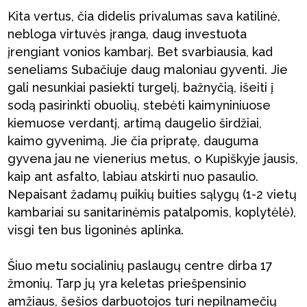
Kita vertus, čia didelis privalumas sava katilinė,
nebloga virtuvės įranga, daug investuota
įrengiant vonios kambarį. Bet svarbiausia, kad
seneliams Subačiuje daug maloniau gyventi. Jie
gali nesunkiai pasiekti turgelį, bažnyčią, išeiti į
sodą pasirinkti obuolių, stebėti kaimyniniuose
kiemuose verdantį, artimą daugelio širdžiai,
kaimo gyvenimą. Jie čia pripratę, dauguma
gyvena jau ne vienerius metus, o Kupiškyje jausis,
kaip ant asfalto, labiau atskirti nuo pasaulio.
Nepaisant žadamų puikių buities sąlygų (1-2 vietų
kambariai su sanitarinėmis patalpomis, koplytėlė),
visgi ten bus ligoninės aplinka.
Šiuo metu socialinių paslaugų centre dirba 17
žmonių. Tarp jų yra keletas priešpensinio
amžiaus, šešios darbuotojos turi nepilnamečių