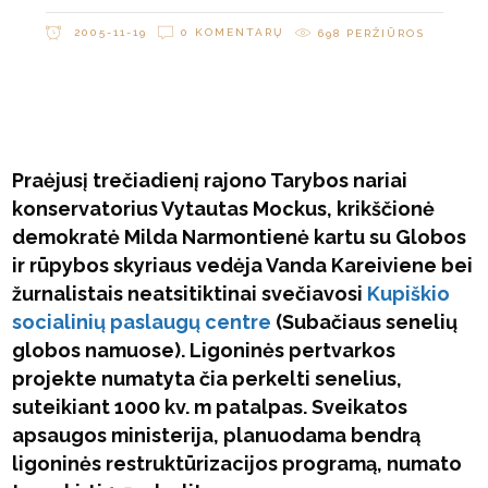
2005-11-19
0 KOMENTARŲ
698
PERŽIŪROS
Praėjusį trečiadienį rajono Tarybos nariai
konservatorius Vytautas Mockus, krikščionė
demokratė Milda Narmontienė kartu su Globos
ir rūpybos skyriaus vedėja Vanda Kareiviene bei
žurnalistais neatsitiktinai svečiavosi
Kupiškio
socialinių paslaugų centre
(Subačiaus senelių
globos namuose). Ligoninės pertvarkos
projekte numatyta čia perkelti senelius,
suteikiant 1000 kv. m patalpas. Sveikatos
apsaugos ministerija, planuodama bendrą
ligoninės restruktūrizacijos programą, numato