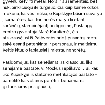
gyvenu ketvirti metai. Nors ir su ramentais, bet
nuklibinkščiuoju iki turgelio. Čia kaip kaime ožkos
mekena, karvės mūkia, o Kupiškyje būsim suvaryti
į kamarėles, kas ten norės matyti kretantį
karšinčių, slampinėjantį po ligoninę„.Paslaugų
centro gyventoja Marė Kurulienė , čia
atsikrausčiusi iš Palėvenės prieš pusantrų metų,
sakė esanti patenkinta ir personalu, ir maitinimu.
Keltis kitur, o labiausiai į miestą, nenorėtų.
Pasidomėjus, kas seneliams išsikrausčius, liks
senajame pastate, V. Mockus replikavo: „Tai, kas
liko Kupiškyje iš statomo metrikacijos pastato –
pamėklė karveliams perėti ir benamiams
girtuokliams prisiglausti„.
.