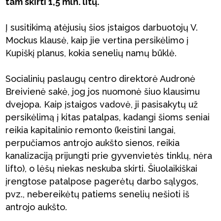
tam skirti 1,5 mln. litų.
Į susitikimą atėjusių šios įstaigos darbuotojų V.
Mockus klausė, kaip jie vertina persikėlimo į
Kupiškį planus, kokia senelių namų būklė.
Socialinių paslaugų centro direktorė Audronė
Breivienė sakė, jog jos nuomonė šiuo klausimu
dvejopa. Kaip įstaigos vadovė, ji pasisakytų už
persikėlimą į kitas patalpas, kadangi šioms seniai
reikia kapitalinio remonto (keistini langai,
perpučiamos antrojo aukšto sienos, reikia
kanalizaciją prijungti prie gyvenvietės tinklų, nėra
lifto), o lėšų niekas neskuba skirti. Šiuolaikiškai
įrengtose patalpose pagerėtų darbo sąlygos,
pvz., nebereikėtų patiems senelių nešioti iš
antrojo aukšto.