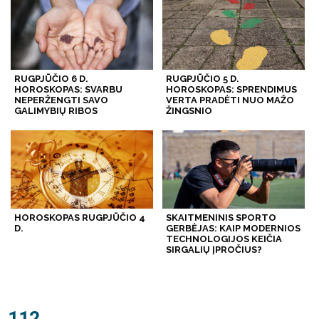
RUGPJŪČIO 6 D.
RUGPJŪČIO 5 D.
HOROSKOPAS: SVARBU
HOROSKOPAS: SPRENDIMUS
NEPERŽENGTI SAVO
VERTA PRADĖTI NUO MAŽO
GALIMYBIŲ RIBOS
ŽINGSNIO
HOROSKOPAS RUGPJŪČIO 4
SKAITMENINIS SPORTO
D.
GERBĖJAS: KAIP MODERNIOS
TECHNOLOGIJOS KEIČIA
SIRGALIŲ ĮPROČIUS?
112