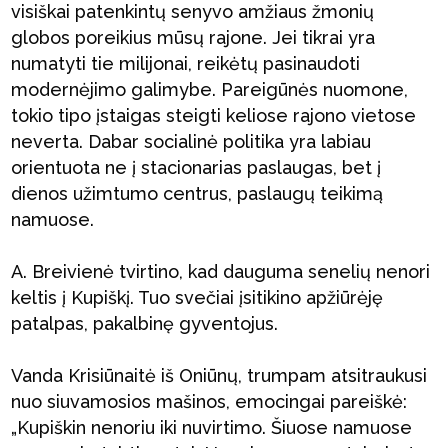
visiškai patenkintų senyvo amžiaus žmonių
globos poreikius mūsų rajone. Jei tikrai yra
numatyti tie milijonai, reikėtų pasinaudoti
modernėjimo galimybe. Pareigūnės nuomone,
tokio tipo įstaigas steigti keliose rajono vietose
neverta. Dabar socialinė politika yra labiau
orientuota ne į stacionarias paslaugas, bet į
dienos užimtumo centrus, paslaugų teikimą
namuose.
A. Breivienė tvirtino, kad dauguma senelių nenori
keltis į Kupiškį. Tuo svečiai įsitikino apžiūrėję
patalpas, pakalbinę gyventojus.
Vanda Krisiūnaitė iš Oniūnų, trumpam atsitraukusi
nuo siuvamosios mašinos, emocingai pareiškė:
„Kupiškin nenoriu iki nuvirtimo. Šiuose namuose