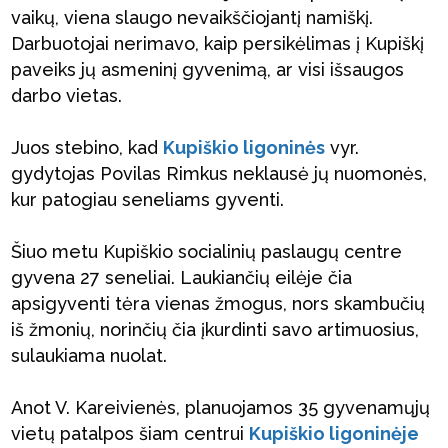
vaikų, viena slaugo nevaikščiojantį namiškį.
Darbuotojai nerimavo, kaip persikėlimas į Kupiškį
paveiks jų asmeninį gyvenimą, ar visi išsaugos
darbo vietas.
Juos stebino, kad
Kupiškio ligoninės
vyr.
gydytojas Povilas Rimkus neklausė jų nuomonės,
kur patogiau seneliams gyventi.
Šiuo metu Kupiškio socialinių paslaugų centre
gyvena 27 seneliai. Laukiančių eilėje čia
apsigyventi tėra vienas žmogus, nors skambučių
iš žmonių, norinčių čia įkurdinti savo artimuosius,
sulaukiama nuolat.
Anot V. Kareivienės, planuojamos 35 gyvenamųjų
vietų patalpos šiam centrui
Kupiškio ligoninėje