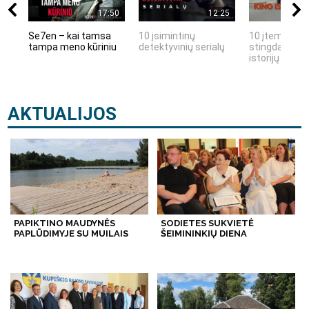
17:50
12:25
Se7en – kai tamsa
10 įsimintinų
10 įtemptų, k
tampa meno kūriniu
detektyvinių serialų
stingdančių k
istorijų
AKTUALIJOS
PAPIKTINO MAUDYNĖS
SODIETES SUKVIETĖ
PAPLŪDIMYJE SU MUILAIS
ŠEIMININKIŲ DIENA