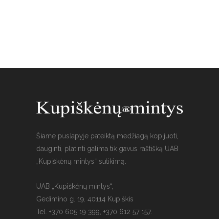
Šiame puslapyje pateiktą medžiagą kopijuoti,
dauginti, platinti galima tik gavus raštišką UAB
„Kupiškėnų mintys“ sutikimą.
UAB „Kupiškėnų mintys“,
Gedimino g. 19, 40114 Kupiškis
Tel. +370 605 19 399, +370 612 57 157.