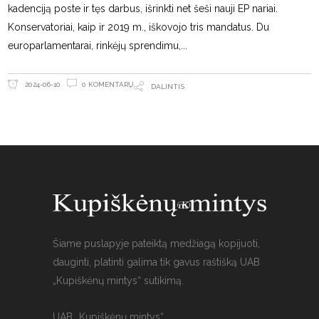
kadenciją poste ir tęs darbus, išrinkti net šeši nauji EP nariai.
Konservatoriai, kaip ir 2019 m., iškovojo tris mandatus. Du
europarlamentarai, rinkėjų sprendimu,
0 KOMENTARŲ
2024-06-10
DALINTIS
Šiame puslapyje pateiktą medžiagą kopijuoti,
dauginti, platinti galima tik gavus raštišką UAB
„Kupiškėnų mintys“ sutikimą.
UAB „Kupiškėnų mintys“,