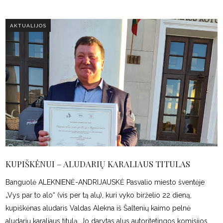
AKTUALIJOS
KUPIŠKĖNUI – ALUDARIŲ KARALIAUS TITULAS
Banguolė ALEKNIENĖ-ANDRIJAUSKĖ Pasvalio miesto šventėje
„Vys par to alo“ (vis per tą alų), kuri vyko birželio 22 dieną,
kupiškėnas aludaris Valdas Alekna iš Šaltenių kaimo pelnė
aludarių karaliaus titulą. Jo darytas alus autoritetingos komisijos,