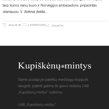
tarp kurios narių buvo ir Norvegijos ambasadorė, pripažintas
skaniausiu. V. Aleknai įteikta
5 KOMENTARAI
2024-06-28
DALINTIS
Šiame puslapyje pateiktą medžiagą kopijuoti,
dauginti, platinti galima tik gavus raštišką UAB
„Kupiškėnų mintys“ sutikimą.
UAB „Kupiškėnų mintys“,