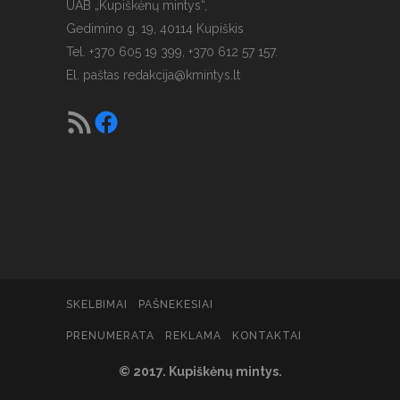
UAB „Kupiškėnų mintys“,
Gedimino g. 19, 40114 Kupiškis
Tel. +370 605 19 399, +370 612 57 157.
El. paštas
redakcija@kmintys.lt
SKELBIMAI
PAŠNEKESIAI
PRENUMERATA
REKLAMA
KONTAKTAI
© 2017. Kupiškėnų mintys.