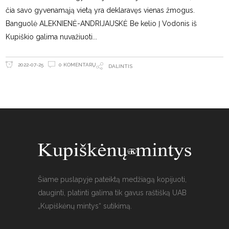
čia savo gyvenamąją vietą yra deklaravęs vienas žmogus.
Banguolė ALEKNIENĖ-ANDRIJAUSKĖ Be kelio Į Vodonis iš
Kupiškio galima nuvažiuoti
0 KOMENTARŲ
2022-07-25
DALINTIS
Šiame puslapyje pateiktą medžiagą kopijuoti,
dauginti, platinti galima tik gavus raštišką UAB
„Kupiškėnų mintys“ sutikimą.