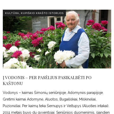
,
KULTŪRA
KUPIŠKIO KRAŠTO ISTORIJOS
Į VODONIS – PER PASĖLIUS PASIKALBĖTI PO
KAŠTONU
Vodonys – kaimas Šimonių seniūnijoje, Adomynės parapijoje.
Gretimi kaimai Adomynė, Aluotos, Bugailiškiai, Miškinėliai,
Puzionėliai. Per kaimą teka Šernupys ir Veltupys (Aluoties intakai).
2011 metais buvo du gyventojai. Seniūnijos duomenimis, šiandien