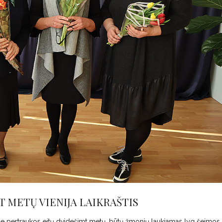
 METŲ VIENIJA LAIKRAŠTIS
is be pertraukos eitų dvidešimt metų, būtų žmonių laukiamas lyg šeimos 