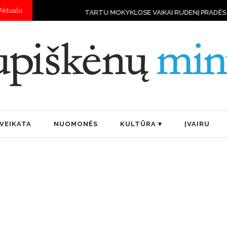
Aktualu
TARTU MOKYKLOSE VAIKAI RUDENĮ PRADĖS MOKYTIS VAL
VEIKATA
NUOMONĖS
KULTŪRA
ĮVAIRU