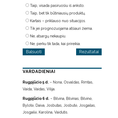
Taip, visada pasiruošiu iš anksto.
Taip, bet tik būtiniausių produktų.
Kartais – priklauso nuo situacijos.
Tik jei prognozuojama atšiauri žiema.
Ne, atsargų nekaupiu.
Ne, perku tik tada, kai prireikia.
Rezultatai
VARDADIENIAI
Rugpjūčio 5 d.
– Nona, Osvaldas, Rimtas,
Vaida, Vaidas, Vilija.
Rugpjūčio 6 d.
– Bilvina, Bilvinas, Bilvinė,
Bylotė, Daiva, Josbutas, Josbutė, Josgailas,
Josgailė, Karolina, Vaidutis.