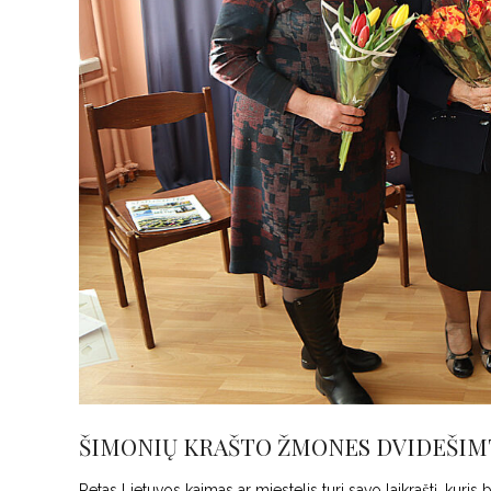
ŠIMONIŲ KRAŠTO ŽMONES DVIDEŠIMT
Retas Lietuvos kaimas ar miestelis turi savo laikraštį, kur