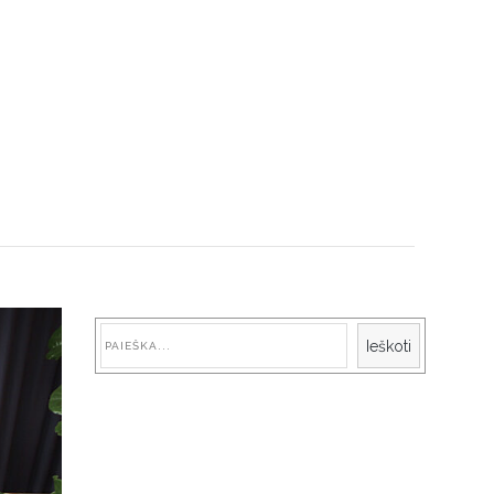
Paieška
Ieškoti