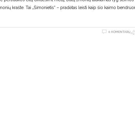
onių krašte. Tai „Šimonietis“ – pradėtas leisti kaip šio kaimo bendr
0 KOMENTARŲ