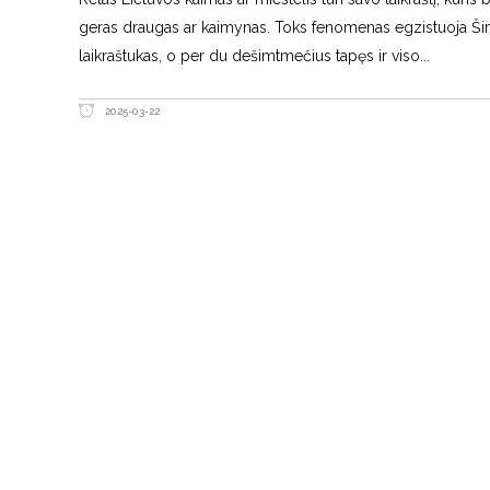
geras draugas ar kaimynas. Toks fenomenas egzistuoja Šim
laikraštukas, o per du dešimtmečius tapęs ir viso
2025-03-22