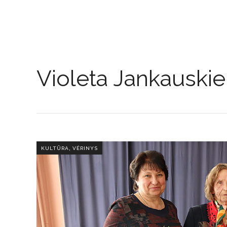
Violeta Jankauski
,
KULTŪRA
VĖRINYS