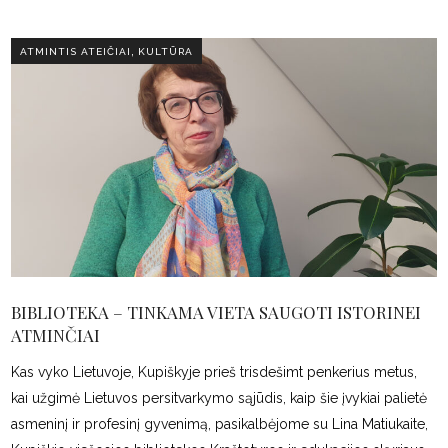
,
ATMINTIS ATEIČIAI
KULTŪRA
BIBLIOTEKA – TINKAMA VIETA SAUGOTI ISTORINEI
ATMINČIAI
Kas vyko Lietuvoje, Kupiškyje prieš trisdešimt penkerius metus,
kai užgimė Lietuvos persitvarkymo sąjūdis, kaip šie įvykiai palietė
asmeninį ir profesinį gyvenimą, pasikalbėjome su Lina Matiukaite,