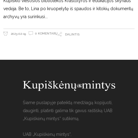
Kupiškio viešosios bibliotekos Kraštotyros ir edukacijos skyriaus
vedėja. Be to, Lina po kruopelytę iš spaudos ir kitokių dokumentų
archyvų yra surinkusi
0 KOMENTARŲ
2023-02-19
DALINTIS
Šiame puslapyje pateiktą medžiagą kopijuoti,
dauginti, platinti galima tik gavus raštišką UAB
„Kupiškėnų mintys“ sutikimą.
UAB „Kupiškėnų mintys“,