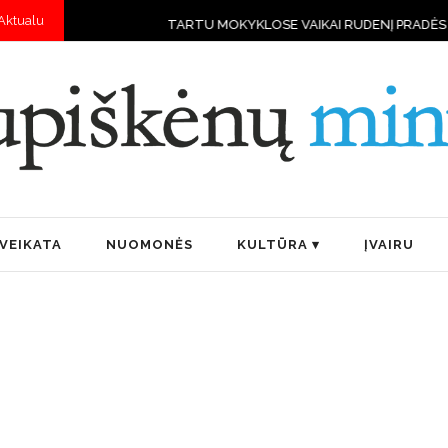
Aktualu
TARTU MOKYKLOSE VAIKAI RUDENĮ PRADĖS MOKYTIS V
VEIKATA
NUOMONĖS
KULTŪRA
ĮVAIRU