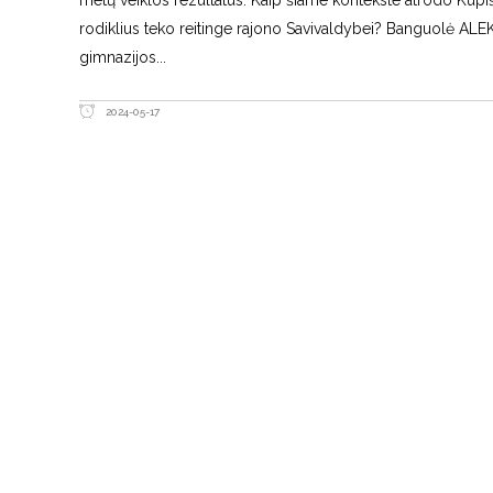
rodiklius teko reitinge rajono Savivaldybei? Banguolė ALE
gimnazijos
2024-05-17