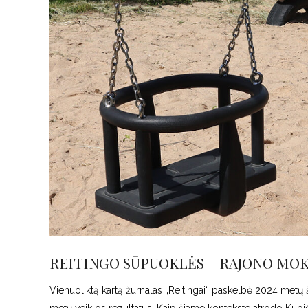
REITINGO SŪPUOKLĖS – RAJONO MOKY
Vienuoliktą kartą žurnalas „Reitingai“ paskelbė 2024 metų š
metų veiklos rezultatus. Kaip šiame kontekste atrodo Kupi