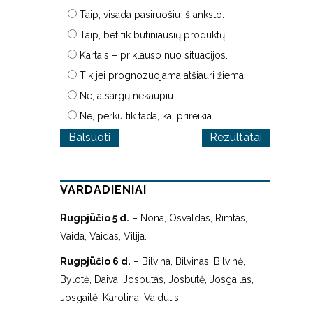
Taip, visada pasiruošiu iš anksto.
Taip, bet tik būtiniausių produktų.
Kartais – priklauso nuo situacijos.
Tik jei prognozuojama atšiauri žiema.
Ne, atsargų nekaupiu.
Ne, perku tik tada, kai prireikia.
Rezultatai
VARDADIENIAI
Rugpjūčio 5 d.
– Nona, Osvaldas, Rimtas,
Vaida, Vaidas, Vilija.
Rugpjūčio 6 d.
– Bilvina, Bilvinas, Bilvinė,
Bylotė, Daiva, Josbutas, Josbutė, Josgailas,
Josgailė, Karolina, Vaidutis.