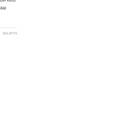
škai
DALINTIS