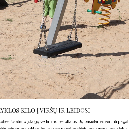
KLOS KILO Į VIRŠŲ IR LEIDOSI
alies švietimo įstaigų vertinimo rezultatus. Jų pasiekimai vertinti paga
škio rajono mokyklos, kokia vieta pagal mokinių mokymosi rezultatus b