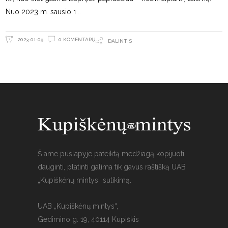
Nuo 2023 m. sausio 1
0 KOMENTARŲ
2023-01-09
DALINTIS
Šiame puslapyje pateiktą medžiagą kopijuoti,
dauginti, platinti galima tik gavus raštišką UAB
„Kupiškėnų mintys“ sutikimą.
UAB „Kupiškėnų mintys“,
Gedimino g. 19, 40114 Kupiškis