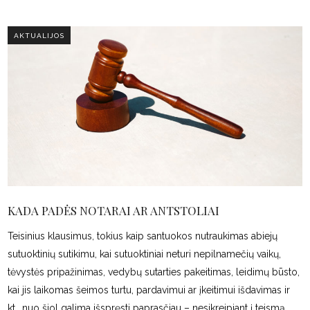
AKTUALIJOS
KADA PADĖS NOTARAI AR ANTSTOLIAI
Teisinius klausimus, tokius kaip santuokos nutraukimas abiejų
sutuoktinių sutikimu, kai sutuoktiniai neturi nepilnamečių vaikų,
tėvystės pripažinimas, vedybų sutarties pakeitimas, leidimų būsto,
kai jis laikomas šeimos turtu, pardavimui ar įkeitimui išdavimas ir
kt., nuo šiol galima išspręsti paprasčiau – nesikreipiant į teismą.