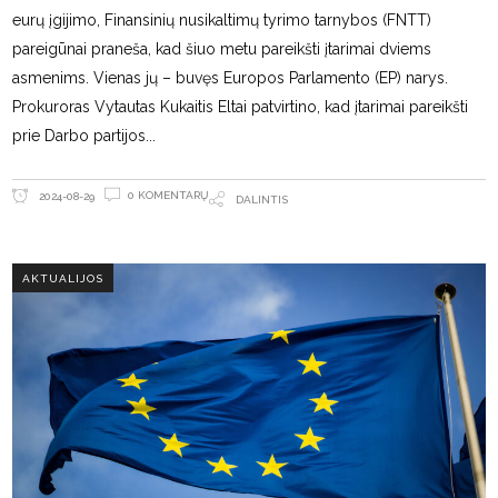
eurų įgijimo, Finansinių nusikaltimų tyrimo tarnybos (FNTT)
pareigūnai praneša, kad šiuo metu pareikšti įtarimai dviems
asmenims. Vienas jų – buvęs Europos Parlamento (EP) narys.
Prokuroras Vytautas Kukaitis Eltai patvirtino, kad įtarimai pareikšti
prie Darbo partijos
0 KOMENTARŲ
2024-08-29
DALINTIS
AKTUALIJOS