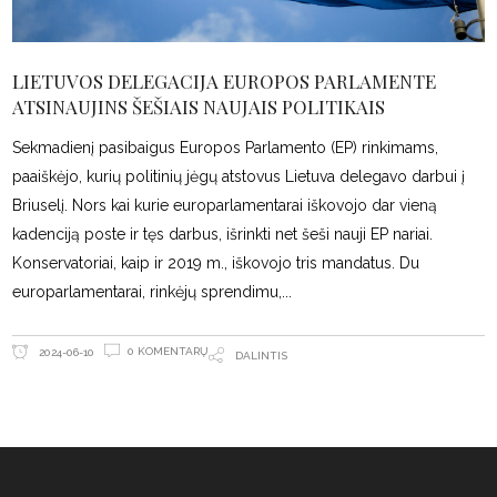
LIETUVOS DELEGACIJA EUROPOS PARLAMENTE
ATSINAUJINS ŠEŠIAIS NAUJAIS POLITIKAIS
Sekmadienį pasibaigus Europos Parlamento (EP) rinkimams,
paaiškėjo, kurių politinių jėgų atstovus Lietuva delegavo darbui į
Briuselį. Nors kai kurie europarlamentarai iškovojo dar vieną
kadenciją poste ir tęs darbus, išrinkti net šeši nauji EP nariai.
Konservatoriai, kaip ir 2019 m., iškovojo tris mandatus. Du
europarlamentarai, rinkėjų sprendimu,
0 KOMENTARŲ
2024-06-10
DALINTIS