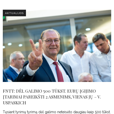
AKTUALIJOS
FNTT: DĖL GALIMO 500 TŪKST. EURŲ ĮGIJIMO
ĮTARIMAI PAREIKŠTI 2 ASMENIMS, VIENAS JŲ – V.
USPASKICH
Tęsiant tyrimą tyrimą dėl galimo neteisėto daugiau kaip 500 tūkst.