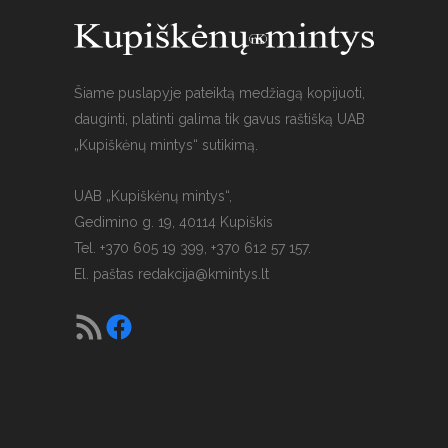
Šiame puslapyje pateiktą medžiagą kopijuoti,
dauginti, platinti galima tik gavus raštišką UAB
„Kupiškėnų mintys“ sutikimą.
UAB „Kupiškėnų mintys“,
Gedimino g. 19, 40114 Kupiškis
Tel. +370 605 19 399, +370 612 57 157.
El. paštas
redakcija@kmintys.lt