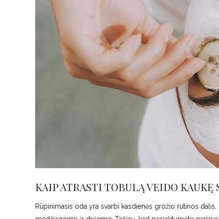
KAIP ATRASTI TOBULĄ VEIDO KAUKĘ 
Rūpinimasis oda yra svarbi kasdienės grožio rutinos dalis
medžiagomis ir drėgme. Tačiau, kad pasiektumėte geriausius r