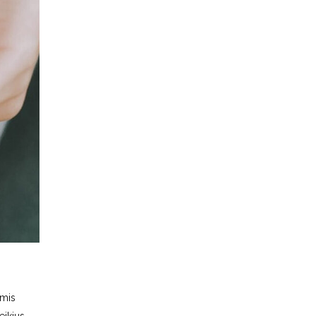
ėmis
eikius.