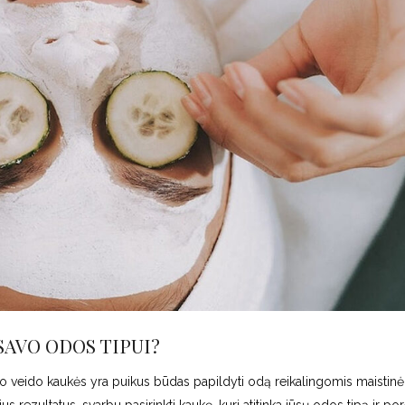
SAVO ODOS TIPUI?
, o veido kaukės yra puikus būdas papildyti odą reikalingomis maistin
ezultatus, svarbu pasirinkti kaukę, kuri atitinka jūsų odos tipą ir por