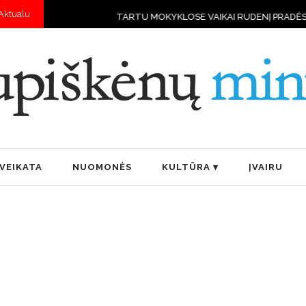
Aktualu
TARTU MOKYKLOSE VAIKAI RUDENĮ PRADĖS MOKYTIS V
VEIKATA
NUOMONĖS
KULTŪRA
ĮVAIRU