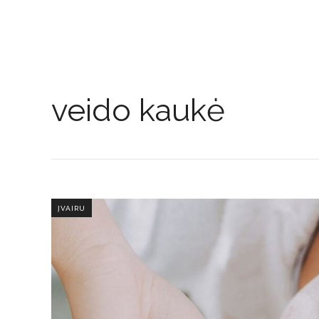
veido kaukė
ĮVAIRU