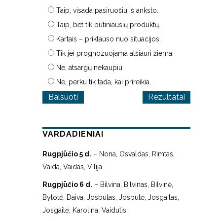
Taip, visada pasiruošiu iš anksto.
Taip, bet tik būtiniausių produktų.
Kartais – priklauso nuo situacijos.
Tik jei prognozuojama atšiauri žiema.
Ne, atsargų nekaupiu.
Ne, perku tik tada, kai prireikia.
Rezultatai
VARDADIENIAI
Rugpjūčio 5 d.
– Nona, Osvaldas, Rimtas,
Vaida, Vaidas, Vilija.
Rugpjūčio 6 d.
– Bilvina, Bilvinas, Bilvinė,
Bylotė, Daiva, Josbutas, Josbutė, Josgailas,
Josgailė, Karolina, Vaidutis.