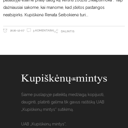
pasaulyje esame pratę daug ką vertinti žodžiu „neapsimoka“. Taip
dažniausiai sakome, kai manome, kad įdėtos pastangos
neatsipirks. Kupiškėnė Renata Šeibokienė turi
3 KOMENTARAI
2020-12-07
DALINTIS
Šiame puslapyje pateiktą medžiagą kopijuoti,
dauginti, platinti galima tik gavus raštišką UAB
„Kupiškėnų mintys“ sutikimą.
UAB „Kupiškėnų mintys“,