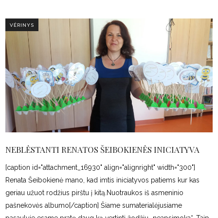
VĖRINYS
NEBLĖSTANTI RENATOS ŠEIBOKIENĖS INICIATYVA
[caption id="attachment_16930" align="alignright" width="300"]
Renata Šeibokienė mano, kad imtis iniciatyvos patiems kur kas
geriau užuot rodžius pirštu į kitą.Nuotraukos iš asmeninio
pašnekovės albumo[/caption] Šiame sumaterialėjusiame