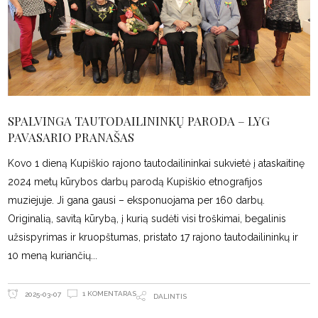
SPALVINGA TAUTODAILININKŲ PARODA – LYG
PAVASARIO PRANAŠAS
Kovo 1 dieną Kupiškio rajono tautodailininkai sukvietė į ataskaitinę
2024 metų kūrybos darbų parodą Kupiškio etnografijos
muziejuje. Ji gana gausi – eksponuojama per 160 darbų.
Originalią, savitą kūrybą, į kurią sudėti visi troškimai, begalinis
užsispyrimas ir kruopštumas, pristato 17 rajono tautodailininkų ir
10 meną kuriančių
1 KOMENTARAS
2025-03-07
DALINTIS