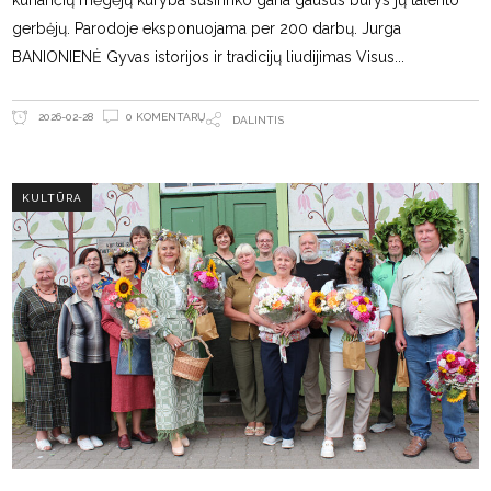
kuriančių mėgėjų kūryba susirinko gana gausus būrys jų talento
gerbėjų. Parodoje eksponuojama per 200 darbų. Jurga
BANIONIENĖ Gyvas istorijos ir tradicijų liudijimas Visus
0 KOMENTARŲ
2026-02-28
DALINTIS
KULTŪRA