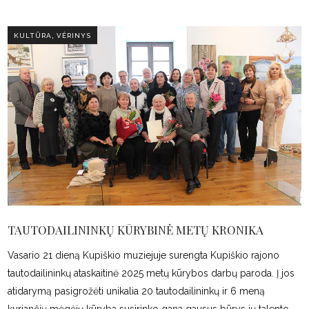
,
KULTŪRA
VĖRINYS
TAUTODAILININKŲ KŪRYBINĖ METŲ KRONIKA
Vasario 21 dieną Kupiškio muziejuje surengta Kupiškio rajono
tautodailininkų ataskaitinė 2025 metų kūrybos darbų paroda. Į jos
atidarymą pasigrožėti unikalia 20 tautodailininkų ir 6 meną