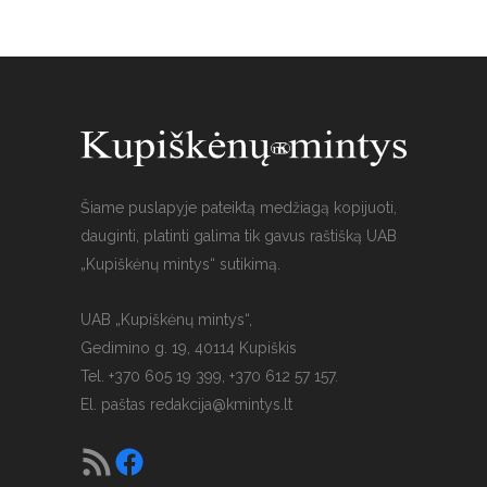
Šiame puslapyje pateiktą medžiagą kopijuoti,
dauginti, platinti galima tik gavus raštišką UAB
„Kupiškėnų mintys“ sutikimą.
UAB „Kupiškėnų mintys“,
Gedimino g. 19, 40114 Kupiškis
Tel. +370 605 19 399, +370 612 57 157.
El. paštas
redakcija@kmintys.lt