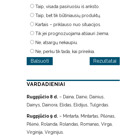
Taip, visada pasiruošiu iš anksto.
Taip, bet tik būtiniausių produktų.
Kartais – priklauso nuo situacijos.
Tik jei prognozuojama atšiauri žiema.
Ne, atsargų nekaupiu.
Ne, perku tik tada, kai prireikia.
Rezultatai
VARDADIENIAI
Rugpjūčio 8 d.
– Daina, Dainė, Dainius,
Dainys, Dainora, Elidas, Elidijus, Tulgirdas.
Rugpjūčio 9 d.
– Mintarta, Mintartas, Pilėnas,
Pilėnė, Rolanda, Rolandas, Romanas, Virga,
Virginija, Virginijus.