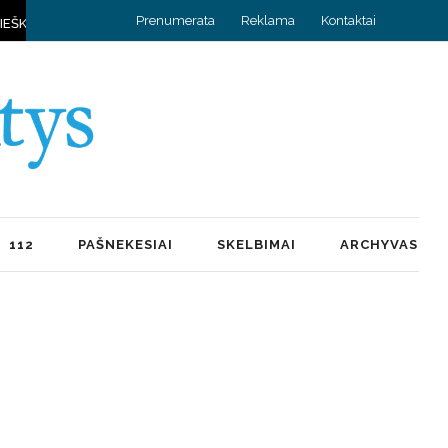
Prenumerata
Reklama
Kontaktai
A IR KYLA DAUG PRISIMINIMŲ
HOROSKOPAS RUGPJŪČIO 8 D.
112
PAŠNEKESIAI
SKELBIMAI
ARCHYVAS