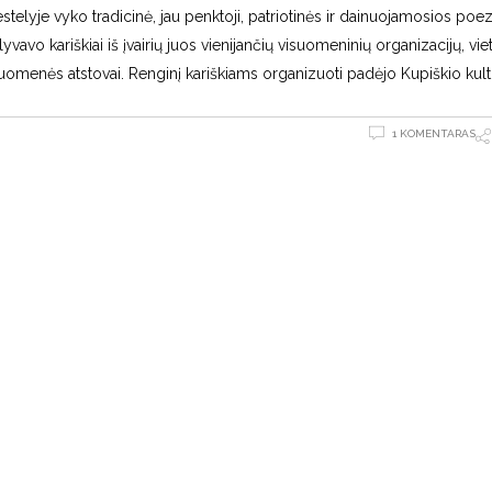
stelyje vyko tradicinė, jau penktoji, patriotinės ir dainuojamosios poez
avo kariškiai iš įvairių juos vienijančių visuomeninių organizacijų, vie
uomenės atstovai. Renginį kariškiams organizuoti padėjo Kupiškio kul
1 KOMENTARAS