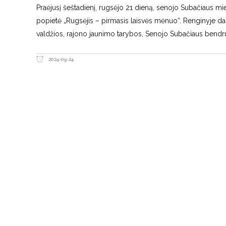
Praėjusį šeštadienį, rugsėjo 21 dieną, senojo Subačiaus mie
popietė „Rugsėjis – pirmasis laisvės mėnuo“. Renginyje dalyv
valdžios, rajono jaunimo tarybos, Senojo Subačiaus bendr
2024-09-24