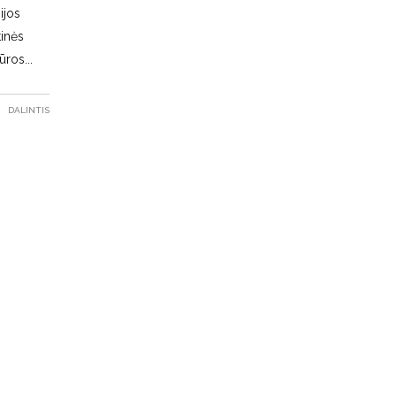
ijos
tinės
tūros
DALINTIS