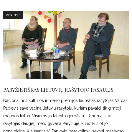
VĖRINYS
PARYŽIETIŠKAS LIETUVIŲ RAŠYTOJO PASAULIS
Nacionalinės kultūros ir meno premijos laureatas rašytojas Valdas
Papievis save vadina lietuvių rašytoju, kuriam pavaldi tik gimtoji
motinos kalba. Visiems jo talento gerbėjams žinoma, kad
rašytojas daugelį metų gyvena Paryžiuje, kuris iki šiol jo
nepaleidžia. Klausantis V. Papievio pasakojimų, sekant mąstymo