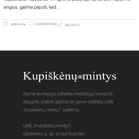
vingius, galima pajusti, kad
0 KOMENTARŲ
2018-11-04
DALINTIS
Šiame puslapyje pateiktą medžiagą kopijuoti,
dauginti, platinti galima tik gavus raštišką UAB
„Kupiškėnų mintys“ sutikimą.
UAB „Kupiškėnų mintys“,
Gedimino g. 19, 40114 Kupiškis