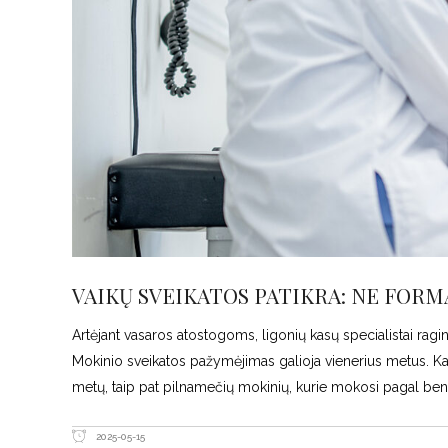
VAIKŲ SVEIKATOS PATIKRA: NE FOR
Artėjant vasaros atostogoms, ligonių kasų specialistai ragin
Mokinio sveikatos pažymėjimas galioja vienerius metus. Kas
metų, taip pat pilnamečių mokinių, kurie mokosi pagal b
2025-05-15