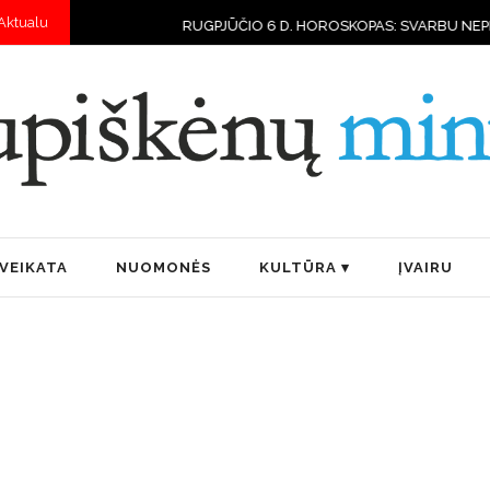
Aktualu
RUGPJŪČIO 6 D. HOROSKOPAS: SVARBU NEPERŽENGTI SAVO
VEIKATA
NUOMONĖS
KULTŪRA
ĮVAIRU