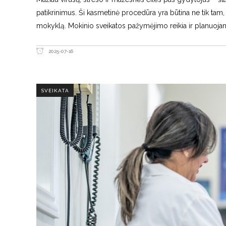
patikrinimus. Ši kasmetinė procedūra yra būtina ne tik tam, 
mokyklą. Mokinio sveikatos pažymėjimo reikia ir planuojan
2025-07-16
SVEIKATA