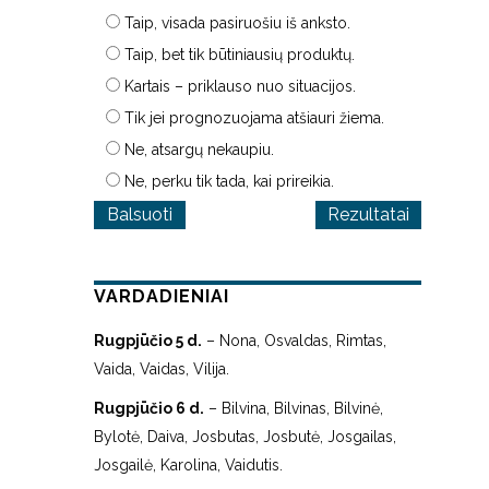
Taip, visada pasiruošiu iš anksto.
Taip, bet tik būtiniausių produktų.
Kartais – priklauso nuo situacijos.
Tik jei prognozuojama atšiauri žiema.
Ne, atsargų nekaupiu.
Ne, perku tik tada, kai prireikia.
Rezultatai
VARDADIENIAI
Rugpjūčio 5 d.
– Nona, Osvaldas, Rimtas,
Vaida, Vaidas, Vilija.
Rugpjūčio 6 d.
– Bilvina, Bilvinas, Bilvinė,
Bylotė, Daiva, Josbutas, Josbutė, Josgailas,
Josgailė, Karolina, Vaidutis.