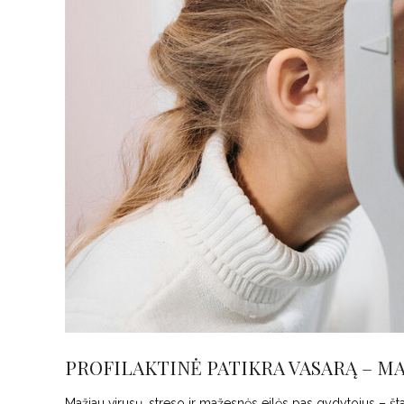
PROFILAKTINĖ PATIKRA VASARĄ – M
Mažiau virusų, streso ir mažesnės eilės pas gydytojus – štai 