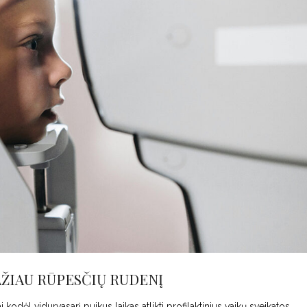
AŽIAU RŪPESČIŲ RUDENĮ
kodėl vidurvasarį puikus laikas atlikti profilaktinius vaikų sveikatos