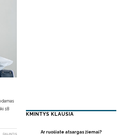
duodamas
ki 18
KMINTYS KLAUSIA
Ar ruošiate atsargas žiemai?
DALINTIS