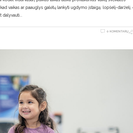
kad vaikas ar paauglys galėtų lankyti ugdymo įstaigą: lopšelį-darželį, 
t dalyvauti
0 KOMENTARŲ