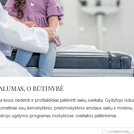
MALUMAS, O BŪTINYBĖ
a tėvus nedelsti ir profilaktiškai patikrinti vaikų sveikatą. Gydytojo iš
metiniai visų ikimokyklinio, priešmokyklinio amžiaus vaikų ir mokinių i
endrojo ugdymo programas mokyklose, sveikatos patikrinimai
0 KOMENTARŲ