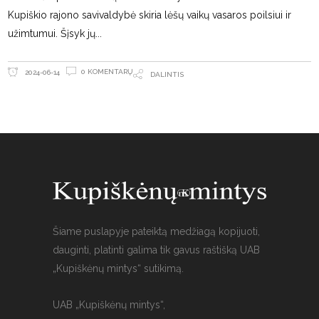
Kupiškio rajono savivaldybė skiria lėšų vaikų vasaros poilsiui ir
užimtumui. Šįsyk jų
0 KOMENTARŲ
2024-06-14
DALINTIS
Šiame puslapyje pateiktą medžiagą kopijuoti,
dauginti, platinti galima tik gavus raštišką UAB
„Kupiškėnų mintys“ sutikimą.
UAB „Kupiškėnų mintys“,