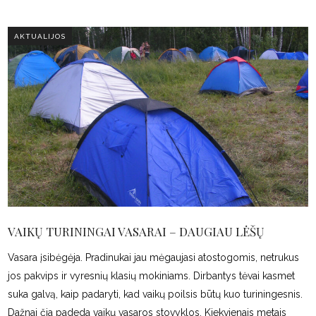
AKTUALIJOS
VAIKŲ TURININGAI VASARAI – DAUGIAU LĖŠŲ
Vasara įsibėgėja. Pradinukai jau mėgaujasi atostogomis, netrukus
jos pakvips ir vyresnių klasių mokiniams. Dirbantys tėvai kasmet
suka galvą, kaip padaryti, kad vaikų poilsis būtų kuo turiningesnis.
Dažnai čia padeda vaikų vasaros stovyklos. Kiekvienais metais