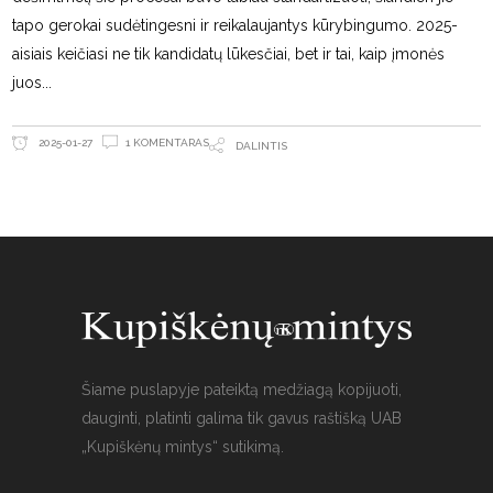
tapo gerokai sudėtingesni ir reikalaujantys kūrybingumo. 2025-
aisiais keičiasi ne tik kandidatų lūkesčiai, bet ir tai, kaip įmonės
juos
1 KOMENTARAS
2025-01-27
DALINTIS
Šiame puslapyje pateiktą medžiagą kopijuoti,
dauginti, platinti galima tik gavus raštišką UAB
„Kupiškėnų mintys“ sutikimą.