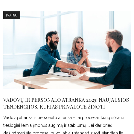
ĮVAIRU
VADOVŲ IR PERSONALO ATRANKA 2025: NAUJAUSIOS
TENDENCIJOS, KURIAS PRIVALOTE ŽINOTI
Vadovų atranka ir personalo atranka – tai procesai, kurių sėkmė
tiesiogiai lemia įmonės augimą ir stabilumą. Jei dar prieš
dešimtmetį šie procesai buvo labiau standartizuoti, šiandien jie