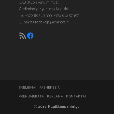
UAB „Kupiškėnų mintys“,
Gedimino g. 19, 40114 Kupiškis
Tel. +370 605 19 399, +370 612 57 157.
El. paštas
redakcija@kmintys.lt
SKELBIMAI
PAŠNEKESIAI
PRENUMERATA
REKLAMA
KONTAKTAI
© 2017. Kupiškėnų mintys.