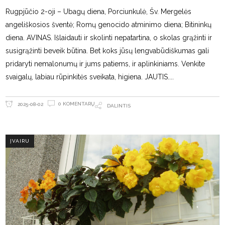
Rugpjūčio 2-oji – Ubagų diena, Porciunkulė, Šv. Mergelės
angeliškosios šventė; Romų genocido atminimo diena; Bitininkų
diena. AVINAS. Išlaidauti ir skolinti nepatartina, o skolas grąžinti ir
susigrąžinti beveik būtina. Bet koks jūsų lengvabūdiškumas gali
pridaryti nemalonumų ir jums patiems, ir aplinkiniams. Venkite
svaigalų, labiau rūpinkitės sveikata, higiena. JAUTIS.
0 KOMENTARŲ
2025-08-02
DALINTIS
ĮVAIRU