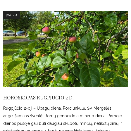
ĮVAIRU
HOROSKOPAS RUGPJŪČIO 2 D.
Rugpjūčio 2-oji – Ubagų diena, Porciunkulė, Šv. Mergelės
angeliškosios šventė; Romų genocido atminimo diena. Pirmoje
dienos pusėje gali būti daugiau skubotų minčių, netikėtų žinių ir