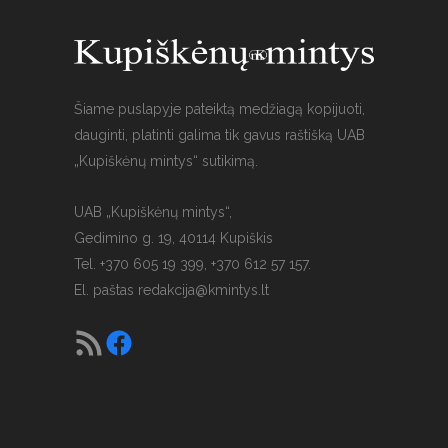
Šiame puslapyje pateiktą medžiagą kopijuoti,
dauginti, platinti galima tik gavus raštišką UAB
„Kupiškėnų mintys“ sutikimą.
UAB „Kupiškėnų mintys“,
Gedimino g. 19, 40114 Kupiškis
Tel. +370 605 19 399, +370 612 57 157.
El. paštas
redakcija@kmintys.lt