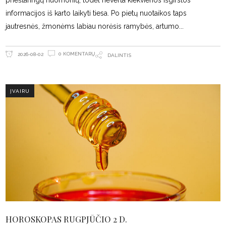
prieštaringų nuomonių, todėl neverta kiekvienos išgirstos
informacijos iš karto laikyti tiesa. Po pietų nuotaikos taps
jautresnės, žmonėms labiau norėsis ramybės, artumo
0 KOMENTARŲ
2026-08-02
DALINTIS
ĮVAIRU
HOROSKOPAS RUGPJŪČIO 2 D.