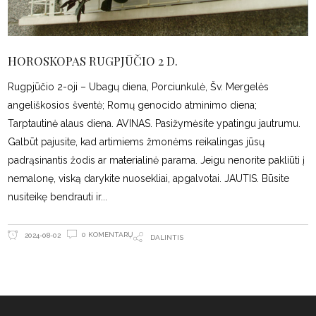
HOROSKOPAS RUGPJŪČIO 2 D.
Rugpjūčio 2-oji – Ubagų diena, Porciunkulė, Šv. Mergelės
angeliškosios šventė; Romų genocido atminimo diena;
Tarptautinė alaus diena. AVINAS. Pasižymėsite ypatingu jautrumu.
Galbūt pajusite, kad artimiems žmonėms reikalingas jūsų
padrąsinantis žodis ar materialinė parama. Jeigu nenorite pakliūti į
nemalonę, viską darykite nuosekliai, apgalvotai. JAUTIS. Būsite
nusiteikę bendrauti ir
0 KOMENTARŲ
2024-08-02
DALINTIS