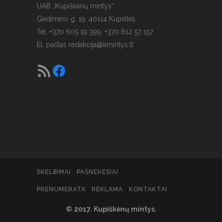
UAB „Kupiškėnų mintys“,
Gedimino g. 19, 40114 Kupiškis
Tel. +370 605 19 399, +370 612 57 157.
El. paštas
redakcija@kmintys.lt
SKELBIMAI
PAŠNEKESIAI
PRENUMERATA
REKLAMA
KONTAKTAI
© 2017. Kupiškėnų mintys.