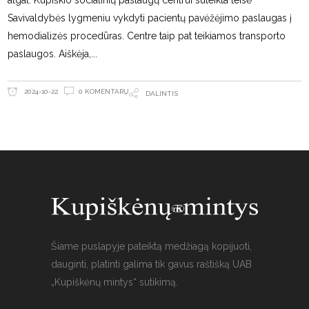
atgal. Kupiškio socialinių paslaugų centrui suteikta teisė
Savivaldybės lygmeniu vykdyti pacientų pavėžėjimo paslaugas į
hemodializės procedūras. Centre taip pat teikiamos transporto
paslaugos. Aiškėja,
0 KOMENTARŲ
2024-10-22
DALINTIS
Šiame puslapyje pateiktą medžiagą kopijuoti,
dauginti, platinti galima tik gavus raštišką UAB
„Kupiškėnų mintys“ sutikimą.