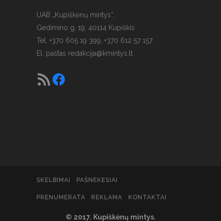
UAB „Kupiškėnų mintys“,
Gedimino g. 19, 40114 Kupiškis
Tel. +370 605 19 399, +370 612 57 157.
El. paštas
redakcija@kmintys.lt
SKELBIMAI
PAŠNEKESIAI
PRENUMERATA
REKLAMA
KONTAKTAI
© 2017. Kupiškėnų mintys.