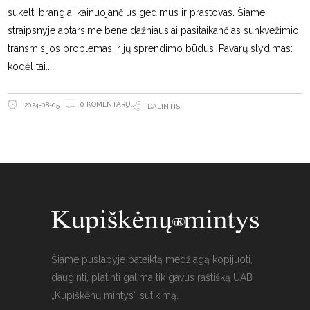
sukelti brangiai kainuojančius gedimus ir prastovas. Šiame
straipsnyje aptarsime bene dažniausiai pasitaikančias sunkvežimio
transmisijos problemas ir jų sprendimo būdus. Pavarų slydimas:
kodėl tai
0 KOMENTARŲ
2024-08-05
DALINTIS
Šiame puslapyje pateiktą medžiagą kopijuoti,
dauginti, platinti galima tik gavus raštišką UAB
„Kupiškėnų mintys“ sutikimą.