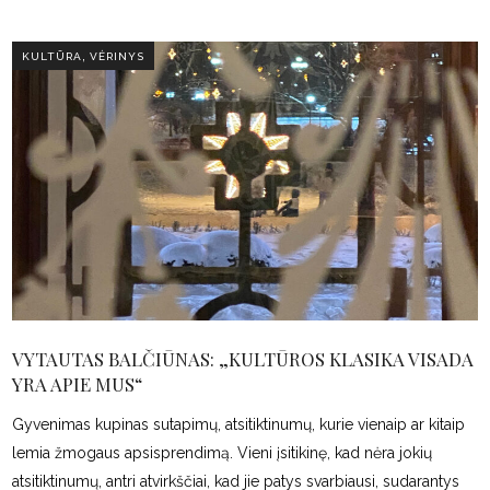
,
KULTŪRA
VĖRINYS
VYTAUTAS BALČIŪNAS: „KULTŪROS KLASIKA VISADA
YRA APIE MUS“
Gyvenimas kupinas sutapimų, atsitiktinumų, kurie vienaip ar kitaip
lemia žmogaus apsisprendimą. Vieni įsitikinę, kad nėra jokių
atsitiktinumų, antri atvirkščiai, kad jie patys svarbiausi, sudarantys