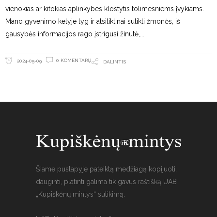
vienokias ar kitokias aplinkybes klostytis tolimesniems įvykiams.
Mano gyvenimo kelyje lyg ir atsitiktinai sutikti žmonės, iš
gausybės informacijos rago įstrigusi žinutė,
0 KOMENTARŲ
2024-05-09
DALINTIS
Šiame puslapyje pateiktą medžiagą kopijuoti,
dauginti, platinti galima tik gavus raštišką UAB
„Kupiškėnų mintys“ sutikimą.