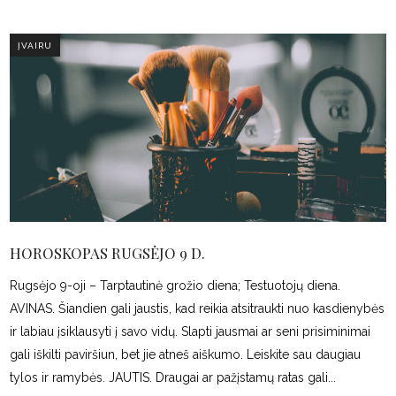
ĮVAIRU
HOROSKOPAS RUGSĖJO 9 D.
Rugsėjo 9-oji – Tarptautinė grožio diena; Testuotojų diena.
AVINAS. Šiandien gali jaustis, kad reikia atsitraukti nuo kasdienybės
ir labiau įsiklausyti į savo vidų. Slapti jausmai ar seni prisiminimai
gali iškilti paviršiun, bet jie atneš aiškumo. Leiskite sau daugiau
tylos ir ramybės. JAUTIS. Draugai ar pažįstamų ratas gali