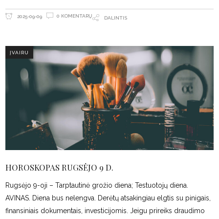
0 KOMENTARŲ
2025-09-09
DALINTIS
ĮVAIRU
HOROSKOPAS RUGSĖJO 9 D.
Rugsėjo 9-oji – Tarptautinė grožio diena; Testuotojų diena.
AVINAS. Diena bus nelengva. Derėtų atsakingiau elgtis su pinigais,
finansiniais dokumentais, investicijomis. Jeigu prireiks draudimo