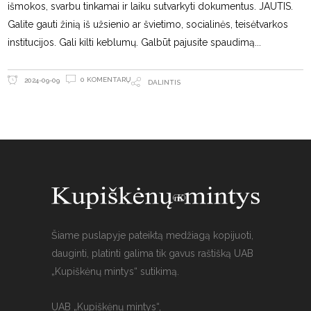
išmokos, svarbu tinkamai ir laiku sutvarkyti dokumentus. JAUTIS.
Galite gauti žinią iš užsienio ar švietimo, socialinės, teisėtvarkos
institucijos. Gali kilti keblumų. Galbūt pajusite spaudimą
0 KOMENTARŲ
2024-09-09
DALINTIS
Šiame puslapyje pateiktą medžiagą kopijuoti,
dauginti, platinti galima tik gavus raštišką UAB
„Kupiškėnų mintys“ sutikimą.
UAB „Kupiškėnų mintys“,