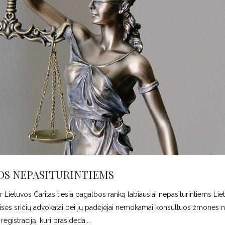
OS NEPASITURINTIEMS
 Lietuvos Caritas tiesia pagalbos ranką labiausiai nepasiturintiems Lie
eisės sričių advokatai bei jų padėjėjai nemokamai konsultuos žmones n
registraciją, kuri prasideda