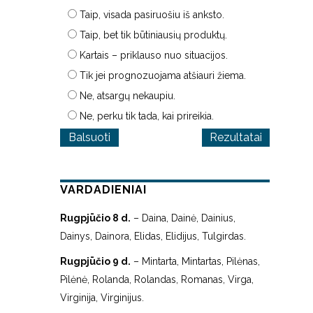
Taip, visada pasiruošiu iš anksto.
Taip, bet tik būtiniausių produktų.
Kartais – priklauso nuo situacijos.
Tik jei prognozuojama atšiauri žiema.
Ne, atsargų nekaupiu.
Ne, perku tik tada, kai prireikia.
Rezultatai
VARDADIENIAI
Rugpjūčio 8 d.
– Daina, Dainė, Dainius,
Dainys, Dainora, Elidas, Elidijus, Tulgirdas.
Rugpjūčio 9 d.
– Mintarta, Mintartas, Pilėnas,
Pilėnė, Rolanda, Rolandas, Romanas, Virga,
Virginija, Virginijus.