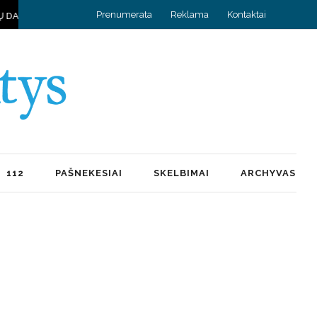
Prenumerata
Reklama
Kontaktai
STRAZDAS, SUJUNGĘS DU KRAŠTUS
HOROSKOPAS RUGPJŪČIO 9 
112
PAŠNEKESIAI
SKELBIMAI
ARCHYVAS