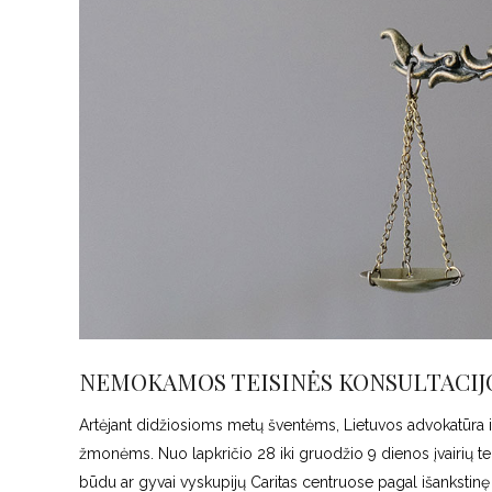
NEMOKAMOS TEISINĖS KONSULTACIJ
Artėjant didžiosioms metų šventėms, Lietuvos advokatūra ir
žmonėms. Nuo lapkričio 28 iki gruodžio 9 dienos įvairių t
būdu ar gyvai vyskupijų Caritas centruose pagal išankstinę 