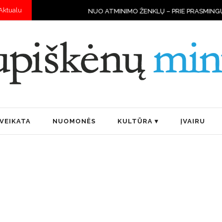
Aktualu
NUO ATMINIMO ŽENKLŲ – PRIE PRASMINGŲ DARBŲ
VEIKATA
NUOMONĖS
KULTŪRA
ĮVAIRU