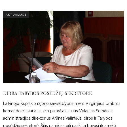
AKTUALIJOS
DIRBA TARYBOS POSĖDŽIŲ SEKRETORE
Laikinojo Kupiškio rajono savivaldybės mero Virginijaus Umbros
komandoje, į kurią įsiliejo patarėjas Julius Vytautas Semėnas,
administracijos direktorius Arūnas Valintėlis, dirbs ir Tarybos
posėdžių sekretorė. Šias pareigas eiti paskirta buvusi ilgametė