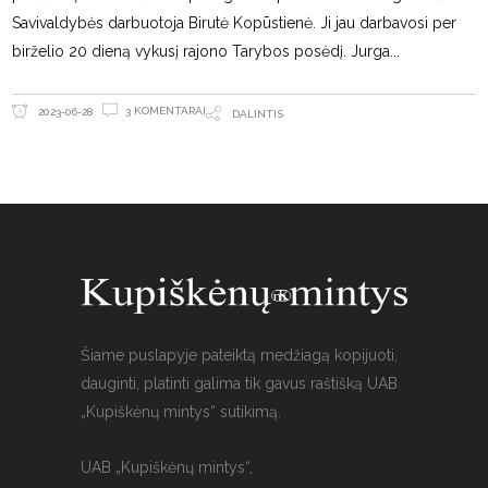
Savivaldybės darbuotoja Birutė Kopūstienė. Ji jau darbavosi per
birželio 20 dieną vykusį rajono Tarybos posėdį. Jurga
3 KOMENTARAI
2023-06-28
DALINTIS
Šiame puslapyje pateiktą medžiagą kopijuoti,
dauginti, platinti galima tik gavus raštišką UAB
„Kupiškėnų mintys“ sutikimą.
UAB „Kupiškėnų mintys“,