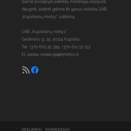
Šiame puslapyje pateiktą medžiagą kopijuoti,
dauginti, platinti galima tik gavus raštišką UAB
„Kupiškėnų mintys“ sutikimą.
UAB „Kupiškėnų mintys“,
Gedimino g. 19, 40114 Kupiškis
Tel. +370 605 19 399, +370 612 57 157.
El. paštas
redakcija@kmintys.lt
SKELBIMAI
PAŠNEKESIAI