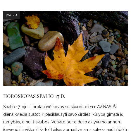
ĮVAIRU
HOROSKOPAS SPALIO 17 D.
Spalio 17-oji – Tarptautinė kovos su skurdu diena. AVINAS. Ši
diena kviečia sustoti ir pasiklausyti savo širdies, kūryba gimsta iš
ramybės, o ne iš skubos. Venkite per didelio aktyvumo ar norų
įgyvendinti viską iš karto. Laikas apmąstymams suteiks naujų idėjų