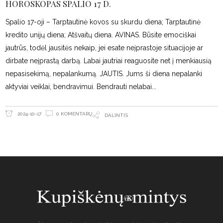
HOROSKOPAS SPALIO 17 D.
Spalio 17-oji – Tarptautinė kovos su skurdu diena; Tarptautinė
kredito unijų diena; Atšvaitų diena. AVINAS. Būsite emociškai
jautrūs, todėl jausitės nekaip, jei esate neįprastoje situacijoje ar
dirbate neįprastą darbą. Labai jautriai reaguosite net į menkiausią
nepasisekimą, nepalankumą. JAUTIS. Jums ši diena nepalanki
aktyviai veiklai, bendravimui. Bendrauti nelabai
0 KOMENTARŲ
2024-10-17
DALINTIS