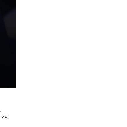
;
– dėl