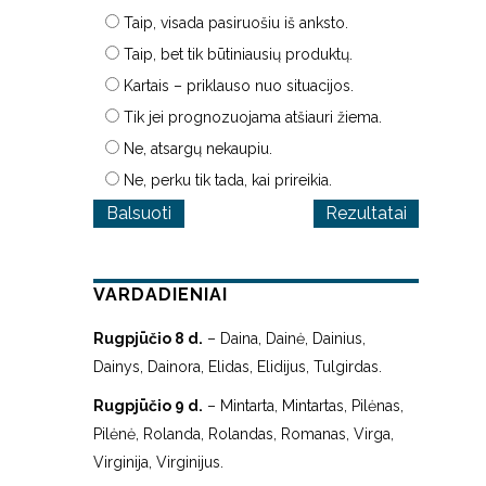
Taip, visada pasiruošiu iš anksto.
Taip, bet tik būtiniausių produktų.
Kartais – priklauso nuo situacijos.
Tik jei prognozuojama atšiauri žiema.
Ne, atsargų nekaupiu.
Ne, perku tik tada, kai prireikia.
Rezultatai
VARDADIENIAI
Rugpjūčio 8 d.
– Daina, Dainė, Dainius,
Dainys, Dainora, Elidas, Elidijus, Tulgirdas.
Rugpjūčio 9 d.
– Mintarta, Mintartas, Pilėnas,
Pilėnė, Rolanda, Rolandas, Romanas, Virga,
Virginija, Virginijus.