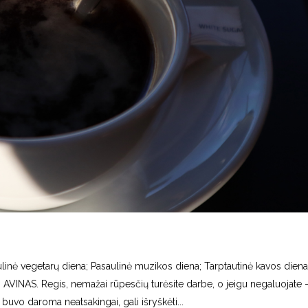
linė vegetarų diena; Pasaulinė muzikos diena; Tarptautinė kavos diena
. AVINAS. Regis, nemažai rūpesčių turėsite darbe, o jeigu negaluojate 
 buvo daroma neatsakingai, gali išryškėti