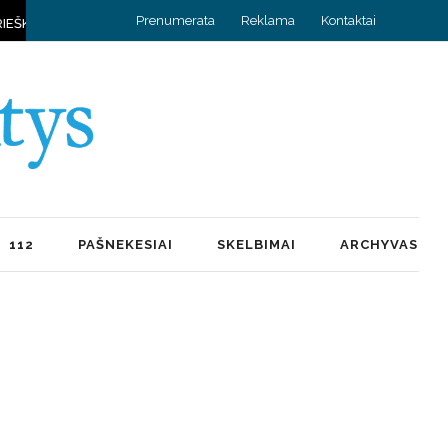
Prenumerata
Reklama
Kontaktai
A IR KYLA DAUG PRISIMINIMŲ
HOROSKOPAS RUGPJŪČIO 8 D.
112
PAŠNEKESIAI
SKELBIMAI
ARCHYVAS