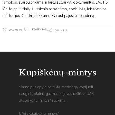
išmokos, svarbu tinkamai ir laiku sutvarkyti dokumentus. JAUTIS.
Galite gauti žinią iš užsienio ar švietimo, socialinės, teisėtvarkos
institucijos. Gali kilti keblumų. Galbūt pajusite spaudimą
0 KOMENTARŲ
2024-09-09
DALINTIS
Šiame puslapyje pateiktą medžiagą kopijuoti,
dauginti, platinti galima tik gavus raštišką UAB
„Kupiškėnų mintys“ sutikimą.
UAB „Kupiškėnų mintys“,