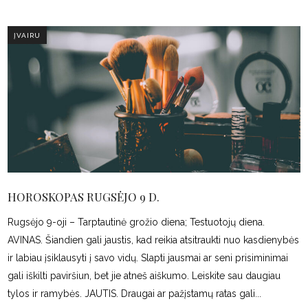
ĮVAIRU
HOROSKOPAS RUGSĖJO 9 D.
Rugsėjo 9-oji – Tarptautinė grožio diena; Testuotojų diena.
AVINAS. Šiandien gali jaustis, kad reikia atsitraukti nuo kasdienybės
ir labiau įsiklausyti į savo vidų. Slapti jausmai ar seni prisiminimai
gali iškilti paviršiun, bet jie atneš aiškumo. Leiskite sau daugiau
tylos ir ramybės. JAUTIS. Draugai ar pažįstamų ratas gali