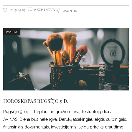
0 KOMENTARŲ
2025-09-09
DALINTIS
ĮVAIRU
HOROSKOPAS RUGSĖJO 9 D.
Rugsėjo 9-oji – Tarptautinė grožio diena; Testuotojų diena.
AVINAS. Diena bus nelengva. Derėtų atsakingiau elgtis su pinigais,
finansiniais dokumentais, investicijomis. Jeigu prireiks draudimo