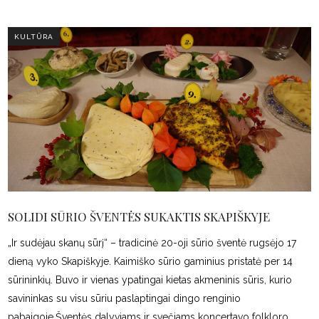
KULTŪRA
SOLIDI SŪRIO ŠVENTĖS SUKAKTIS SKAPIŠKYJE
„Ir sudėjau skanų sūrį“ – tradicinė 20-oji sūrio šventė rugsėjo 17
dieną vyko Skapiškyje. Kaimiško sūrio gaminius pristatė per 14
sūrininkių. Buvo ir vienas ypatingai kietas akmeninis sūris, kurio
savininkas su visu sūriu paslaptingai dingo renginio
pabaigoje.Šventės dalyviams ir svečiams koncertavo folkloro