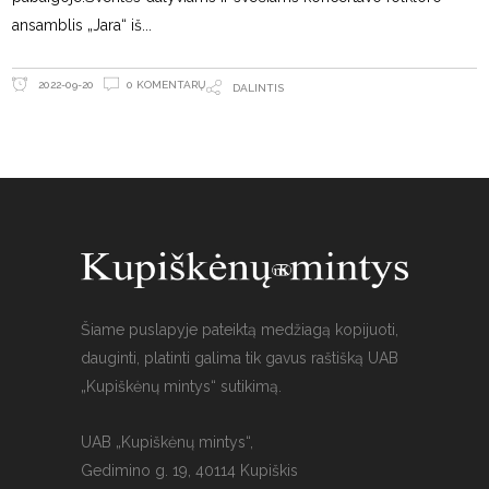
ansamblis „Jara“ iš
0 KOMENTARŲ
2022-09-20
DALINTIS
Šiame puslapyje pateiktą medžiagą kopijuoti,
dauginti, platinti galima tik gavus raštišką UAB
„Kupiškėnų mintys“ sutikimą.
UAB „Kupiškėnų mintys“,
Gedimino g. 19, 40114 Kupiškis