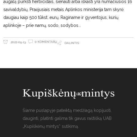
augalą purkšti herbicidais, šienauti arba iškasti yra numačiusios 16
savivaldybių. Praėjusiais metais Aplinkos ministerija tam skyrė
daugiau kaip 500 tūkst. eurų. Raginame ir gyventojus, kurių
aplinkoje – prie namų, sodo, sodybos
0 KOMENTARŲ
2022-05-13
DALINTIS
Šiame puslapyje pateiktą medžiagą kopijuoti,
dauginti, platinti galima tik gavus raštišką UAB
„Kupiškėnų mintys“ sutikimą.