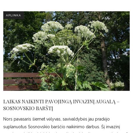
APLINKA
LAIKAS NAIKINTI PAVOJINGĄ INVAZINĮ AUGALĄ –
SOSNOVSKIO BARŠTĮ
Nors pavasaris šiemet vėlyvas, savivaldybės jau pradėjo
suplanuotus Sosnovskio barščio naikinimo darbus. Šį invazinį