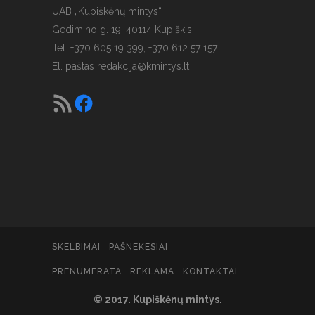
UAB „Kupiškėnų mintys“,
Gedimino g. 19, 40114 Kupiškis
Tel. +370 605 19 399, +370 612 57 157.
El. paštas
redakcija@kmintys.lt
SKELBIMAI
PAŠNEKESIAI
PRENUMERATA
REKLAMA
KONTAKTAI
© 2017. Kupiškėnų mintys.