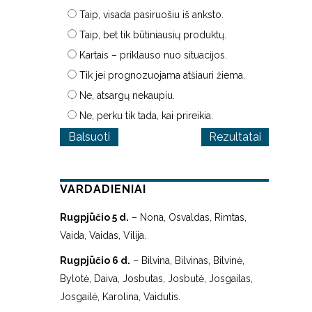
Taip, visada pasiruošiu iš anksto.
Taip, bet tik būtiniausių produktų.
Kartais – priklauso nuo situacijos.
Tik jei prognozuojama atšiauri žiema.
Ne, atsargų nekaupiu.
Ne, perku tik tada, kai prireikia.
Rezultatai
VARDADIENIAI
Rugpjūčio 5 d.
– Nona, Osvaldas, Rimtas,
Vaida, Vaidas, Vilija.
Rugpjūčio 6 d.
– Bilvina, Bilvinas, Bilvinė,
Bylotė, Daiva, Josbutas, Josbutė, Josgailas,
Josgailė, Karolina, Vaidutis.