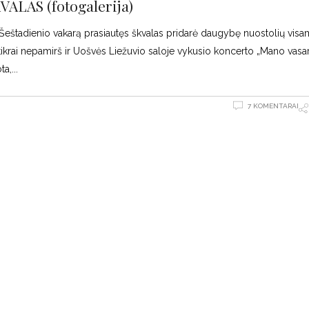
LAS (fotogalerija)
o. Šeštadienio vakarą prasiautęs škvalas pridarė daugybę nuostolių vis
o tikrai nepamirš ir Uošvės Liežuvio saloje vykusio koncerto „Mano vasa
ta,
7 KOMENTARAI