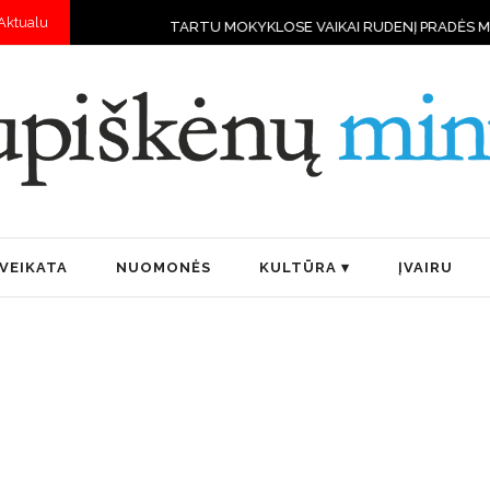
Aktualu
TARTU MOKYKLOSE VAIKAI RUDENĮ PRADĖS MOKYTIS VALD
VEIKATA
NUOMONĖS
KULTŪRA
ĮVAIRU