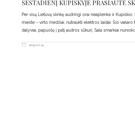
ŠEŠTADIENĮ KUPIŠKYJE PRASIAUTĖ ŠKVA
Per visą Lietuvą slinkę audringi orai neaplenkė ir Kupiški
mieste – virto medžiai, nutraukti elektros laidai. Šio vakar
dalyviai, papuolę į patį audros sūkurį. Sala smarkiai nunioko
2024-07-14