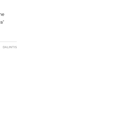
ame
ra“
DALINTIS