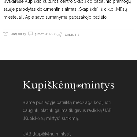
išvakarėse Kupiškio kultūros centro Skapiškio padalinio pramogų
salėje parodytas dokumentinis filmas „Skapiškis“ iš ciklo „Mūsų
miesteliai“. Apie savo sumanymą papasakojo pati šio
3 KOMENTARAI
2024-08-13
DALINTIS
Šiame puslapyje pateiktą medžiagą kopijuoti,
dauginti, platinti galima tik gavus raštišką UAB
„Kupiškėnų mintys“ sutikimą.
UAB „Kupiškėnų mintys“,