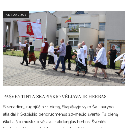
AKTUALIJOS
PAŠVENTINTA SKAPIŠKIO VĖLIAVA IR HERBAS
Sekmadienį, rugpjūčio 11 dieną, Skapiškyje vyko Šv. Lauryno
atlaidai ir Skapiškio bendruomenės 20-mečio šventė. Tą dieną
iškelta šio miestelio vėliava ir atidengtas herbas. Šventės