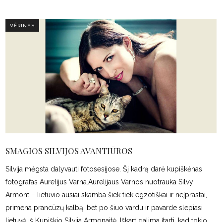
VĖRINYS
SMAGIOS SILVIJOS AVANTIŪROS
Silvija mėgsta dalyvauti fotosesijose. Šį kadrą darė kupiškėnas
fotografas Aurelijus Varna.Aurelijaus Varnos nuotrauka Silvy
Armont – lietuvio ausiai skamba šiek tiek egzotiškai ir neįprastai,
primena prancūzų kalbą, bet po šiuo vardu ir pavarde slepiasi
lietuvė iš Kupiškio Silvija Armonaitė. Iškart galima įtarti, kad tokio