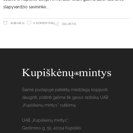
slapyvardžio savininkė
0 KOMENTARŲ
2018-08-11
DALINTIS
Šiame puslapyje pateiktą medžiagą kopijuoti,
dauginti, platinti galima tik gavus raštišką UAB
„Kupiškėnų mintys“ sutikimą.
UAB „Kupiškėnų mintys“,
Gedimino g. 19, 40114 Kupiškis