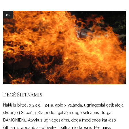
112
DEGĖ ŠILTNAMIS
Naktį iš birželio 23 d. į 24-ą, apie 3 valandą, ugniagesiai gelbėtojai
skubėjo į Subačių. Klaipėdos gatvėje degė šiltnamis. Jurga
BANIONIENĖ Atvykus ugniagesiams, degė medienos karkaso
šiltnamis, apgaubtas plėvele, ir šiltnamio krosnis. Per gaisrą