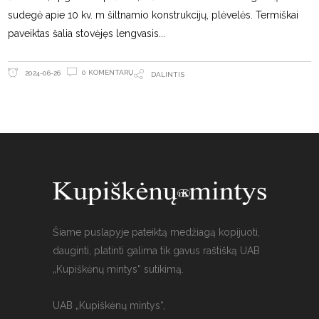
sudegė apie 10 kv. m šiltnamio konstrukcijų, plėvelės. Termiškai
paveiktas šalia stovėjęs lengvasis
0 KOMENTARŲ
2024-06-26
DALINTIS
Šiame puslapyje pateiktą medžiagą kopijuoti,
dauginti, platinti galima tik gavus raštišką UAB
„Kupiškėnų mintys“ sutikimą.
UAB „Kupiškėnų mintys“,