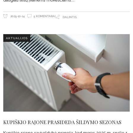
daugiau lėšų įvairiems mokesčiams.
5 KOMENTARAI
2025-10-14
DALINTIS
AKTUALIJOS
KUPIŠKIO RAJONE PRASIDEDA ŠILDYMO SEZONAS
Kupiškio rajono savivaldybė praneša, kad meras 2025 m. spalio 1