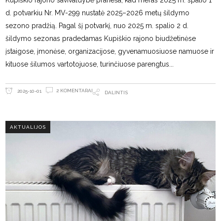
d. potvarkiu Nr. MV-299 nustatė 2025–2026 metų šildymo
sezono pradžią. Pagal šį potvarkį, nuo 2025 m. spalio 2 d.
šildymo sezonas pradedamas Kupiškio rajono biudžetinėse
įstaigose, įmonėse, organizacijose, gyvenamuosiuose namuose ir
kituose šilumos vartotojuose, turinčiuose parengtus
2 KOMENTARAI
2025-10-01
DALINTIS
AKTUALIJOS