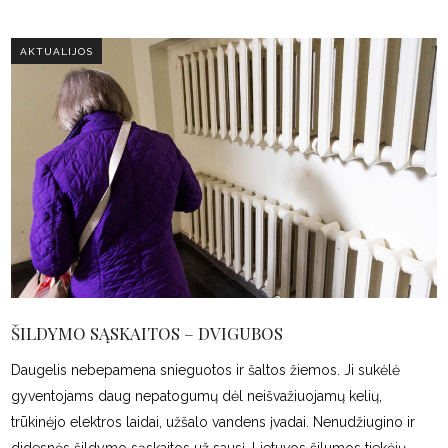
AKTUALIJOS
ŠILDYMO SĄSKAITOS – DVIGUBOS
Daugelis nebepamena snieguotos ir šaltos žiemos. Ji sukėlė
gyventojams daug nepatogumų dėl neišvažiuojamų kelių,
trūkinėjo elektros laidai, užšalo vandens įvadai. Nenudžiugino ir