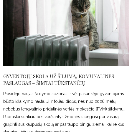
GYVENTOJŲ SKOLA UŽ ŠILUMĄ, KOMUNALINES
PASLAUGAS – ŠIMTAI TŪKSTANČIŲ
Prasidėjo naujas šildymo sezonas ir vėl pasunkėjo gyventojams
būsto išlaikymo našta. Ji ir toliau didės, nes nuo 2026 metų
nebebus lengvatinio pridėtinės vertės mokesčio (PVM) šildymui.
Paprastai sunkiau besiverčiantys žmonės stengiasi per vasarą
grąžinti susikaupusią skolą ar pasitaupo pinigų žiemai, kai reikės