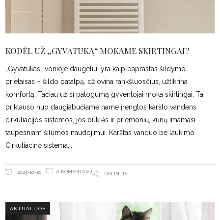
KODĖL UŽ „GYVATUKĄ“ MOKAME SKIRTINGAI?
„Gyvatukas“ vonioje daugeliui yra kaip paprastas šildymo
prietaisas – šildo patalpą, džiovina rankšluosčius, užtikrina
komfortą. Tačiau už šį patogumą gyventojai moka skirtingai. Tai
priklauso nuo daugiabučiame name įrengtos karšto vandens
cirkuliacijos sistemos, jos būklės ir priemonių, kurių imamasi
taupesniam šilumos naudojimui. Karštas vanduo be laukimo
Cirkuliacinė sistema,
0 KOMENTARŲ
2025-10-20
DALINTIS
AKTUALIJOS