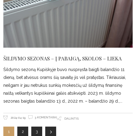
ŠILDYMO SEZONAS – Į PABAIGĄ, SKOLOS – LIEKA
Šildymo sezoną Kupiškyje buvo nuspręsta baigti balandžio 11
dieną, bet atvėsus orams šią savaitę jis vėl pratęstas. Tikriausiai,
neilgam ir jau netrukus sunkią mokesčių už šildymą finansinę
naštą velkantys kupiškėnai galės atsikvėpti. 2023 m. šildymo
sezonas baigtas balandžio 13 d., 2022 m. – balandžio 29 d.,
3 KOMENTARAI
2024-04-19
DALINTIS
1
2
3