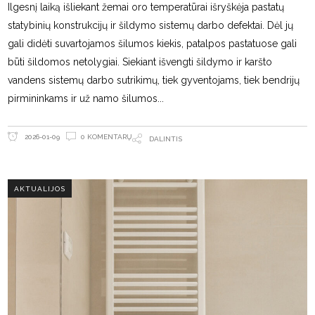
Ilgesnį laiką išliekant žemai oro temperatūrai išryškėja pastatų
statybinių konstrukcijų ir šildymo sistemų darbo defektai. Dėl jų
gali didėti suvartojamos šilumos kiekis, patalpos pastatuose gali
būti šildomos netolygiai. Siekiant išvengti šildymo ir karšto
vandens sistemų darbo sutrikimų, tiek gyventojams, tiek bendrijų
pirmininkams ir už namo šilumos
0 KOMENTARŲ
2026-01-09
DALINTIS
AKTUALIJOS