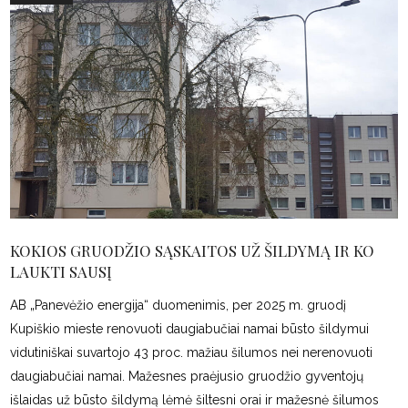
KOKIOS GRUODŽIO SĄSKAITOS UŽ ŠILDYMĄ IR KO
LAUKTI SAUSĮ
AB „Panevėžio energija“ duomenimis, per 2025 m. gruodį
Kupiškio mieste renovuoti daugiabučiai namai būsto šildymui
vidutiniškai suvartojo 43 proc. mažiau šilumos nei nerenovuoti
daugiabučiai namai. Mažesnes praėjusio gruodžio gyventojų
išlaidas už būsto šildymą lėmė šiltesni orai ir mažesnė šilumos