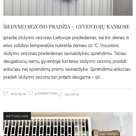
ŠILDYMO SEZONO PRADŽIA – GYVENTOJŲ RANKOSE
Įprastai šildymo sezonas Lietuvoje pradedamas, kai tris dienas iš
eilės vidutinė temperatūra nukrenta žemiau 10 °C. Visuotinis
šildymo sezonas pradedamas savivaldybės sprendimu. Tačiau
daugiabučių namų gyventojai turi teisę šildymo sezoną pradėti
anksčiau, nei sprendimą priims savivaldybė. Sprendimui anksčiau
pradėti šildymo sezoną turi pritarti dauguma – 50
9 KOMENTARAI
2025-09-29
DALINTIS
AKTUALIJOS