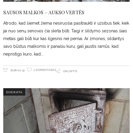
SAUSOS MALKOS – AUKSO VERTĖS
Atrodo, kad šiemet žiema nesiruošia pasitraukti ir užsibus tiek, kiek
jai nuo senų senovės čia skirta būti. Taigi ir šildymo sezonas šiais
metais gali būti kur kas ilgesnis nei pernai. Ar žmonės, šildantys
savo būstus malkomis ir panašiu kuru, gali jaustis ramūs, kad
nepristigs kuro, kad
1 KOMENTARAS
2026-01-31
DALINTIS
SVEIKATA