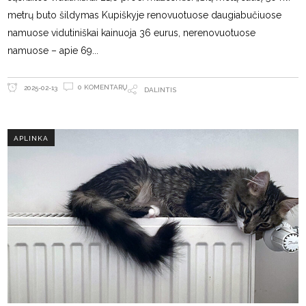
metrų buto šildymas Kupiškyje renovuotuose daugiabučiuose
namuose vidutiniškai kainuoja 36 eurus, nerenovuotuose
namuose – apie 69
0 KOMENTARŲ
2025-02-13
DALINTIS
APLINKA