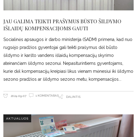
JAU GALIMA TEIKTI PRAŠYMUS BŪSTO ŠILDYMO
IŠLAIDŲ KOMPENSACIJOMS GAUTI
Socialinės apsaugos ir darbo ministerija (SADM) primena, kad nuo
rugsėjo pradžios gyventojai gali teikti prašymus dėl būsto
šildymo ir karšto vandens išlaidų kompensacijų skyrimo
ateinančiam šildymo sezonui. Nepasiturintiems gyventojams,
kurie dėl kompensacijų kreipiasi likus vienam mėnesiui iki šildymo
sezono pradžios ar šildymo sezono metu, kompensacijos
1 KOMENTARAS
2024-09-07
DALINTIS
AKTUALIJOS