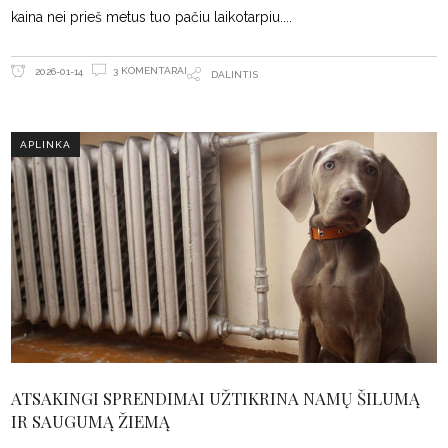
kaina nei prieš metus tuo pačiu laikotarpiu.
3 KOMENTARAI
2026-01-14
DALINTIS
APLINKA
ATSAKINGI SPRENDIMAI UŽTIKRINA NAMŲ ŠILUMĄ
IR SAUGUMĄ ŽIEMĄ