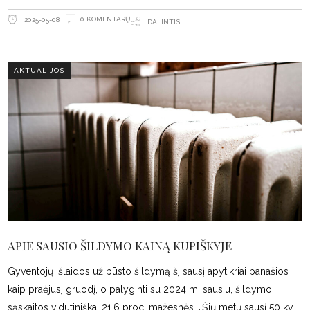
0 KOMENTARŲ
2025-05-08
DALINTIS
AKTUALIJOS
APIE SAUSIO ŠILDYMO KAINĄ KUPIŠKYJE
Gyventojų išlaidos už būsto šildymą šį sausį apytikriai panašios
kaip praėjusį gruodį, o palyginti su 2024 m. sausiu, šildymo
sąskaitos vidutiniškai 21,6 proc. mažesnės. „Šių metų sausį 50 kv.