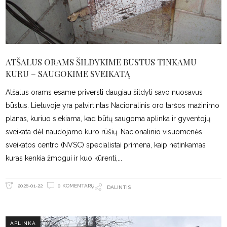
ATŠALUS ORAMS ŠILDYKIME BŪSTUS TINKAMU
KURU – SAUGOKIME SVEIKATĄ
Atšalus orams esame priversti daugiau šildyti savo nuosavus
būstus. Lietuvoje yra patvirtintas Nacionalinis oro taršos mažinimo
planas, kuriuo siekiama, kad būtų saugoma aplinka ir gyventojų
sveikata dėl naudojamo kuro rūšių. Nacionalinio visuomenės
sveikatos centro (NVSC) specialistai primena, kaip netinkamas
kuras kenkia žmogui ir kuo kūrenti,
0 KOMENTARŲ
2026-01-22
DALINTIS
APLINKA