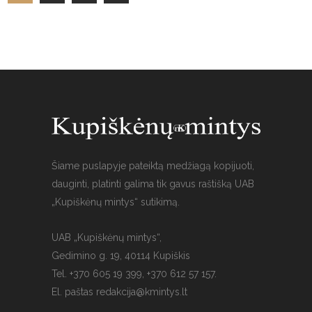
Šiame puslapyje pateiktą medžiagą kopijuoti,
dauginti, platinti galima tik gavus raštišką UAB
„Kupiškėnų mintys“ sutikimą.
UAB „Kupiškėnų mintys“,
Gedimino g. 19, 40114 Kupiškis
Tel. +370 605 19 399, +370 612 57 157.
El. paštas
redakcija@kmintys.lt