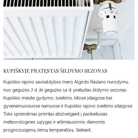
KUPIŠKYJE PRATĘSTAS ŠILDYMO SEZONAS
Kupiškio rajono savivaldybės mero Algirdo Raslano nurodymu,
nuo gegužės 7 d. iki gegužės 14 d. pratęstas šildymo sezonas
Kupiškio mieste gydymo, švietimo, kitose įstaigose bei
gyvenamuosiuose namuose ir Kupiškio rajono švietimo įstaigose.
Toks sprendimas priimtas atsižvelgiant į pasikeitusias
meteorologines sąlygas ir artimiausiomis dienomis
prognozuojamą žemą temperatūrą. Siekiant