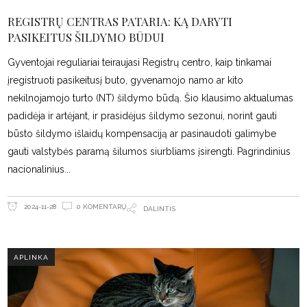
REGISTRŲ CENTRAS PATARIA: KĄ DARYTI
PASIKEITUS ŠILDYMO BŪDUI
Gyventojai reguliariai teiraujasi Registrų centro, kaip tinkamai
įregistruoti pasikeitusį buto, gyvenamojo namo ar kito
nekilnojamojo turto (NT) šildymo būdą. Šio klausimo aktualumas
padidėja ir artėjant, ir prasidėjus šildymo sezonui, norint gauti
būsto šildymo išlaidų kompensaciją ar pasinaudoti galimybe
gauti valstybės paramą šilumos siurbliams įsirengti. Pagrindinius
nacionalinius
0 KOMENTARŲ
2024-11-28
DALINTIS
APLINKA