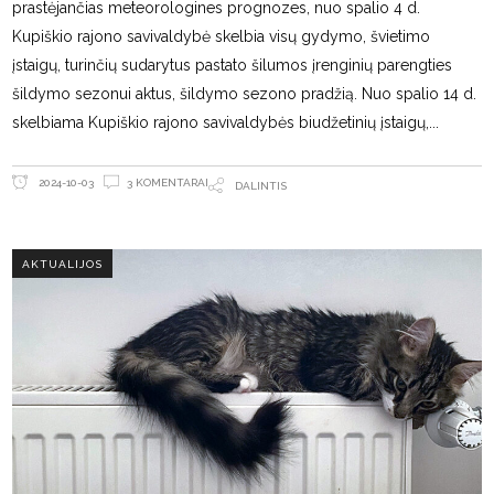
prastėjančias meteorologines prognozes, nuo spalio 4 d.
Kupiškio rajono savivaldybė skelbia visų gydymo, švietimo
įstaigų, turinčių sudarytus pastato šilumos įrenginių parengties
šildymo sezonui aktus, šildymo sezono pradžią. Nuo spalio 14 d.
skelbiama Kupiškio rajono savivaldybės biudžetinių įstaigų,
3 KOMENTARAI
2024-10-03
DALINTIS
AKTUALIJOS