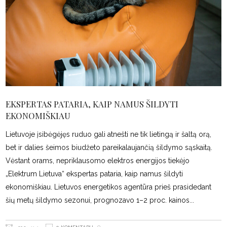
EKSPERTAS PATARIA, KAIP NAMUS ŠILDYTI
EKONOMIŠKIAU
Lietuvoje įsibėgėjęs ruduo gali atnešti ne tik lietingą ir šaltą orą,
bet ir dalies šeimos biudžeto pareikalaujančią šildymo sąskaitą.
Vėstant orams, nepriklausomo elektros energijos tiekėjo
„Elektrum Lietuva“ ekspertas pataria, kaip namus šildyti
ekonomiškiau. Lietuvos energetikos agentūra prieš prasidedant
šių metų šildymo sezonui, prognozavo 1–2 proc. kainos