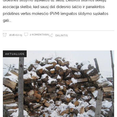
didesnės šildymo sąskaitos už sausį. Lietuvos šilumos tiekėjų
asociacija skelbė, kad sausį dėl didesnio šalčio ir panaikintos
pridėtinės vertės mokesčio (PVM) lengvatos šildymo sąskaitos
gali
2 KOMENTARAI
2026-02-13
DALINTIS
AKTUALIJOS